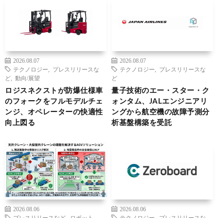
2026.08.07
2026.08.07
テクノロジー
,
プレスリリースな
テクノロジー
,
プレスリリースな
ど
,
動向/展望
ど
ロジスネクストが防爆仕様車
量子技術のエー・スター・ク
のフォークをフルモデルチェ
ォンタム、JALエンジニアリ
ンジ、オペレーターの快適性
ングから航空機の故障予測分
向上図る
析基盤構築を受託
2026.08.06
2026.08.06
プレスリリースなど
,
ロボット
,
テクノロジー
,
プレスリリースな