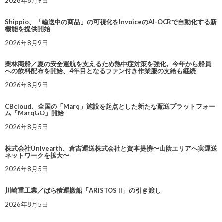
2026年8月9日
Shippio、「輸送中の商品」の可視化をInvoiceのAI-OCRで自動化する新
機能を提供開始
2026年8月9日
栗林商船／夏の安全運航を支えるため熱中症対策を強化。今年から船員
への飲料配布を開始、4年目となるファン付き作業服の支給も継続
2026年8月9日
CBcloud、全国の「Marq」施設を起点とした新たな配送プラットフォー
ム「MarqGO」開始
2026年8月5日
株式会社Univearth、倉吉運送株式会社と資本提携〜山陰エリアへ実運送
ネットワークを拡大〜
2026年8月5日
川崎重工業／ばら積運搬船「ARISTOS II」の引き渡し
2026年8月5日