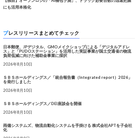
【独自】オープンロジの「AI梱包予測」、トラック必要台数の迅速把握
にも活用本格化
プレスリリースまとめてチェック
日本郵便、JPデジタル、GMOメイクショップによる「デジタルアドレ
ス」と「PUDOステーション」を活用した実証事業が国土交通省の物流
負荷低減に向けた補助金事業に採択
2026年8月10日
ＳＢＳホールディングス／「統合報告書（Integrated report）2026」
を発行しました
2026年8月10日
ＳＢＳホールディングス／DEI座談会を開催
2026年8月10日
両備システムズ、物流自動化システムを手掛ける 株式会社APTを子会社
化