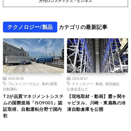
月刊ロジスティクス・ビジネス
テクノロジー/製品
カテゴリの最新記事
2026.08.08
2026.08.07
プレスリリースなど
,
動向/展望
,
テクノロジー
,
動画
,
物流施設
,
自動運転
記者会見など
T2が品質マネジメントシステ
【現地取材・動画】霞ヶ関キ
ムの国際規格「ISO9001」認
ャピタル、川崎・東扇島の冷
証取得、自動運転分野で国内
凍自動倉庫を公開
初