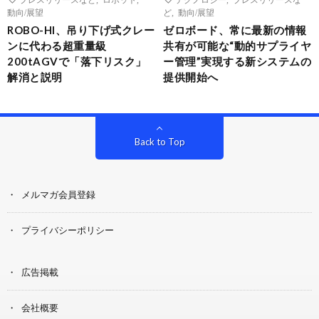
動向/展望
ど
,
動向/展望
ROBO-HI、吊り下げ式クレー
ゼロボード、常に最新の情報
ンに代わる超重量級
共有が可能な“動的サプライヤ
200tAGVで「落下リスク」
ー管理”実現する新システムの
解消と説明
提供開始へ
Back to Top
メルマガ会員登録
プライバシーポリシー
広告掲載
会社概要