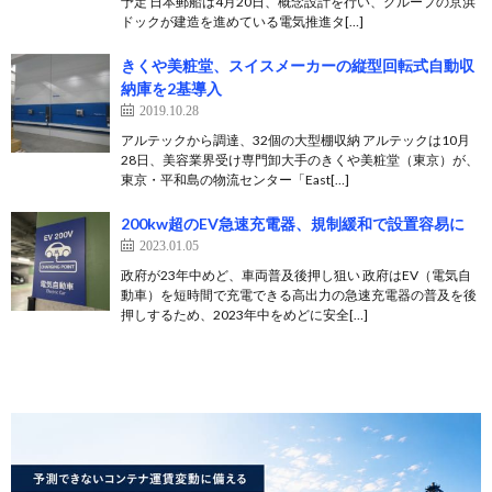
予定 日本郵船は4月20日、概念設計を行い、グループの京浜
ドックが建造を進めている電気推進タ[…]
きくや美粧堂、スイスメーカーの縦型回転式自動収
納庫を2基導入
2019.10.28
アルテックから調達、32個の大型棚収納 アルテックは10月
28日、美容業界受け専門卸大手のきくや美粧堂（東京）が、
東京・平和島の物流センター「East[…]
200kw超のEV急速充電器、規制緩和で設置容易に
2023.01.05
政府が23年中めど、車両普及後押し狙い 政府はEV（電気自
動車）を短時間で充電できる高出力の急速充電器の普及を後
押しするため、2023年中をめどに安全[…]