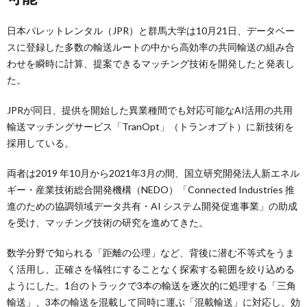
日本パレットレンタル（JPR）と群馬大学は10月21日、データベー
スに登録した多数の輸送ルートの中から高効率の共同輸送の組み合
わせを瞬時に計算、提案できるマッチング技術を開発したと発表し
た。
JPRが同日、提供を開始した異業種間でも対応可能なAI活用の共用
輸送マッチングサービス「TranOpt」（トランオプト）に新技術を
採用している。
両者は2019 年10月から2021年3月の間、国立研究開発法人新エネル
ギー・産業技術総合開発機構（NEDO）「Connected Industries 推
進のための協調領域データ共有・AI システム開発促進事業」の助成
を受け、マッチング技術の研究を進めてきた。
数学分野で知られる「距離の公理」など、背後に潜む不等式をうま
く活用し、正確さを犠牲にすることなく探索する範囲を絞り込める
ようにした。1台のトラックで3本の輸送を逐次的に処理する「三角
輸送」、3本の輸送を混載して同時に運ぶ「混載輸送」に対応し、効