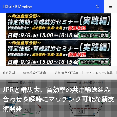
独自取材
物流施設/不動産
災害/事故/不祥事
テクノロジー/製品
JPRと群馬大、高効率の共用輸送組み
合わせを瞬時にマッチング可能な新技
術開発