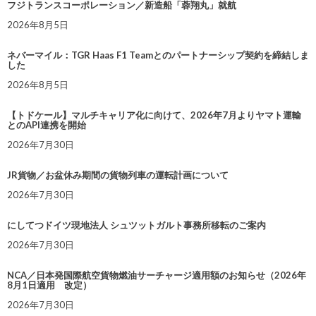
フジトランスコーポレーション／新造船「蓉翔丸」就航
2026年8月5日
ネバーマイル：TGR Haas F1 Teamとのパートナーシップ契約を締結しま
した
2026年8月5日
【トドケール】マルチキャリア化に向けて、2026年7月よりヤマト運輸
とのAPI連携を開始
2026年7月30日
JR貨物／お盆休み期間の貨物列車の運転計画について
2026年7月30日
にしてつドイツ現地法人 シュツットガルト事務所移転のご案内
2026年7月30日
NCA／日本発国際航空貨物燃油サーチャージ適用額のお知らせ（2026年
8月1日適用 改定）
2026年7月30日