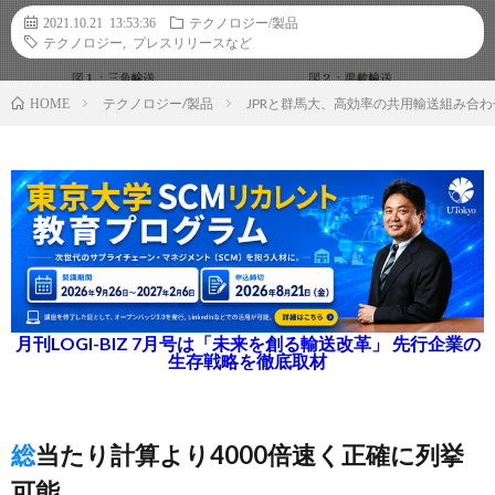
2021.10.21 13:53:36
テクノロジー/製品
テクノロジー
,
プレスリリースなど
テクノロジー/製品
JPRと群馬大、高効率の共用輸送組み合
HOME
月刊LOGI-BIZ 7月号は「未来を創る輸送改革」 先行企業の
生存戦略を徹底取材
総当たり計算より4000倍速く正確に列挙
可能