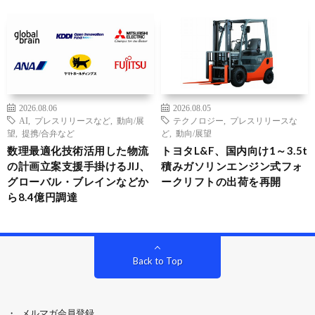
2026.08.06
2026.08.05
AI
,
プレスリリースなど
,
動向/展
テクノロジー
,
プレスリリースな
望
,
提携/合弁など
ど
,
動向/展望
数理最適化技術活用した物流
トヨタL&F、国内向け1～3.5t
の計画立案支援手掛けるJIJ、
積みガソリンエンジン式フォ
グローバル・ブレインなどか
ークリフトの出荷を再開
ら8.4億円調達
Back to Top
メルマガ会員登録