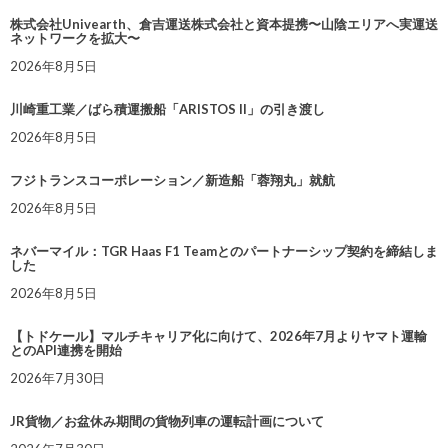
株式会社Univearth、倉吉運送株式会社と資本提携〜山陰エリアへ実運送
ネットワークを拡大〜
2026年8月5日
川崎重工業／ばら積運搬船「ARISTOS II」の引き渡し
2026年8月5日
フジトランスコーポレーション／新造船「蓉翔丸」就航
2026年8月5日
ネバーマイル：TGR Haas F1 Teamとのパートナーシップ契約を締結しま
した
2026年8月5日
【トドケール】マルチキャリア化に向けて、2026年7月よりヤマト運輸
とのAPI連携を開始
2026年7月30日
JR貨物／お盆休み期間の貨物列車の運転計画について