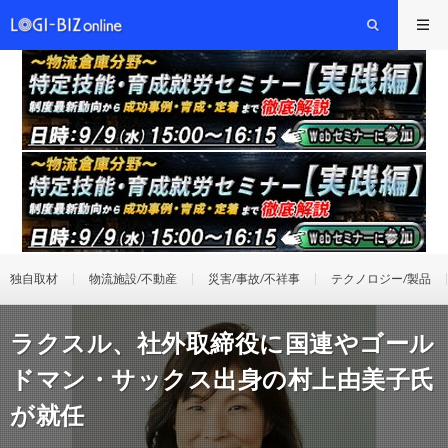
独自取材
物流施設/不動産
災害/事故/不祥事
テクノロジー/製品
ラクスル、社外取締役に国連やゴール
ドマン・サックス出身の村上由美子氏
が就任