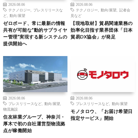
2026.08.06
2026.08.06
テクノロジー
,
プレスリリースな
テクノロジー
,
動向/展望
,
記者会
ど
,
動向/展望
見など
ゼロボード、常に最新の情報
【現地取材】貿易関連業務の
共有が可能な“動的サプライヤ
効率化目指す業界団体「日本
ー管理”実現する新システムの
貿易DX協会」が発足
提供開始へ
2026.08.06
2026.08.06
プレスリリースなど
,
動向/展望
,
プレスリリースなど
,
動向/展望
物流施設
モノタロウ、「お届け希望日
住友林業グループ、神奈川・
指定サービス」開始
厚木で初の自社運営型物流拠
点が稼働開始