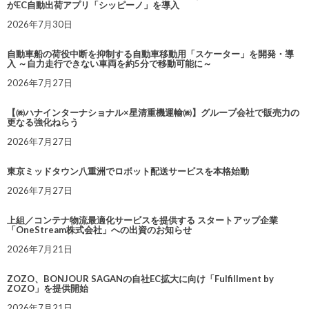
がEC自動出荷アプリ「シッピーノ」を導入
2026年7月30日
自動車船の荷役中断を抑制する自動車移動用「スケーター」を開発・導
入 ～自力走行できない車両を約5分で移動可能に～
2026年7月27日
【㈱ハナインターナショナル×星清重機運輸㈱】グループ会社で販売力の
更なる強化ねらう
2026年7月27日
東京ミッドタウン八重洲でロボット配送サービスを本格始動
2026年7月27日
上組／コンテナ物流最適化サービスを提供する スタートアップ企業
「OneStream株式会社」への出資のお知らせ
2026年7月21日
ZOZO、BONJOUR SAGANの自社EC拡大に向け「Fulfillment by
ZOZO」を提供開始
2026年7月21日