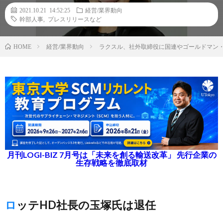
2021.10.21 14:52:25
経営/業界動向
幹部人事
,
プレスリリースなど
経営/業界動向
ラクスル、社外取締役に国連やゴールドマン
HOME
月刊LOGI-BIZ 7月号は「未来を創る輸送改革」 先行企業の
生存戦略を徹底取材
ロッテHD社長の玉塚氏は退任