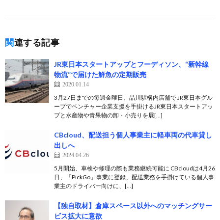
関連する記事
JR東日本スタートアップとフーディソン、“新幹線
物流”で届けた鮮魚の定期販売
2020.01.14
3月27日までの毎週金曜日、品川駅構内店舗で JR東日本グル
ープでベンチャー企業支援を手掛けるJR東日本スタートアッ
プと水産物や青果物の卸・小売りを展[…]
CBcloud、配送担う個人事業主に軽車両の代車貸し
出しへ
2024.04.26
5月開始、車検や修理の際も業務継続可能に CBcloudは4月26
日、「PickGo」事業に登録、配送業務を手掛けている個人事
業主のドライバー向けに、[…]
【独自取材】倉庫スペース以外へのマッチングサー
ビス拡大に意欲