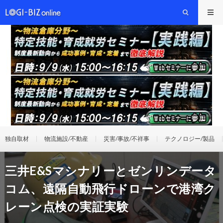
独自取材
物流施設/不動産
災害/事故/不祥事
テクノロジー/製品
三井E&Sマシナリーとゼンリンデータ
コム、遠隔自動飛行ドローンで港湾ク
レーン点検の実証実験