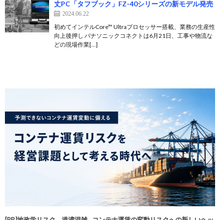
丈PC「タフブック」FZ-40シリーズの新モデル発売
2024.06.22
初めてインテルCore™ Ultraプロセッサー搭載、業務の生産性
向上後押し パナソニックコネクトは6月21日、工事や物流な
どの現場作業[…]
[PR]地政学リスク、港湾混雑…コンテナ運賃の変動リスクへの新しいヘッ