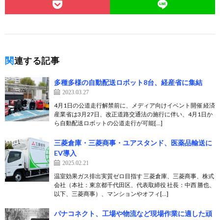
関連する記事
多種多様の自動配送ロボット8台、経産省に集結
2023.03.27
4月1日の公道走行解禁前に、メディア向けイベント開催 経済
産業省は3月27日、改正道路交通法の施行に伴い、4月1日か
ら自動配送ロボットの公道走行が可能[…]
三菱倉庫・三菱商事・ユアスタンド、医薬品輸送に
EV導入
2025.02.21
温室効果ガス排出実質ゼロ目指す 三菱倉庫、三菱商事、株式
会社（本社：東京都千代田区、代表取締役 社長：中西 勝也、
以下、三菱商事）、マンションやオフィ[…]
パナコネクト、工場や物流など現場作業に適した頑