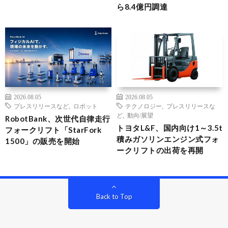
ら8.4億円調達
2026.08.05
2026.08.05
プレスリリースなど
,
ロボット
テクノロジー
,
プレスリリースな
ど
,
動向/展望
RobotBank、次世代自律走行
トヨタL&F、国内向け1～3.5t
フォークリフト「StarFork
積みガソリンエンジン式フォ
1500」の販売を開始
ークリフトの出荷を再開
Back to Top