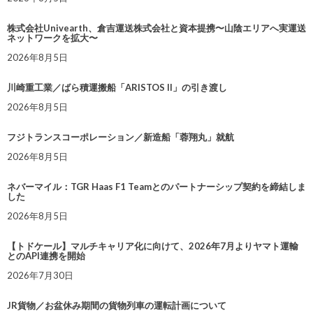
株式会社Univearth、倉吉運送株式会社と資本提携〜山陰エリアへ実運送
ネットワークを拡大〜
2026年8月5日
川崎重工業／ばら積運搬船「ARISTOS II」の引き渡し
2026年8月5日
フジトランスコーポレーション／新造船「蓉翔丸」就航
2026年8月5日
ネバーマイル：TGR Haas F1 Teamとのパートナーシップ契約を締結しま
した
2026年8月5日
【トドケール】マルチキャリア化に向けて、2026年7月よりヤマト運輸
とのAPI連携を開始
2026年7月30日
JR貨物／お盆休み期間の貨物列車の運転計画について