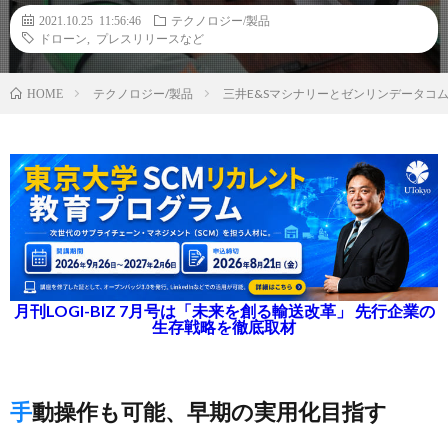
2021.10.25 11:56:46
テクノロジー/製品
ドローン
,
プレスリリースなど
テクノロジー/製品
三井E&Sマシナリーとゼンリンデータコ
HOME
月刊LOGI-BIZ 7月号は「未来を創る輸送改革」 先行企業の
生存戦略を徹底取材
手動操作も可能、早期の実用化目指す