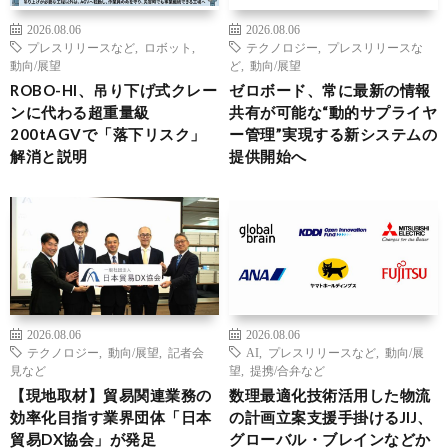
2026.08.06
2026.08.06
プレスリリースなど
,
ロボット
,
テクノロジー
,
プレスリリースな
動向/展望
ど
,
動向/展望
ROBO-HI、吊り下げ式クレー
ゼロボード、常に最新の情報
ンに代わる超重量級
共有が可能な“動的サプライヤ
200tAGVで「落下リスク」
ー管理”実現する新システムの
解消と説明
提供開始へ
2026.08.06
2026.08.06
テクノロジー
,
動向/展望
,
記者会
AI
,
プレスリリースなど
,
動向/展
見など
望
,
提携/合弁など
【現地取材】貿易関連業務の
数理最適化技術活用した物流
効率化目指す業界団体「日本
の計画立案支援手掛けるJIJ、
貿易DX協会」が発足
グローバル・ブレインなどか