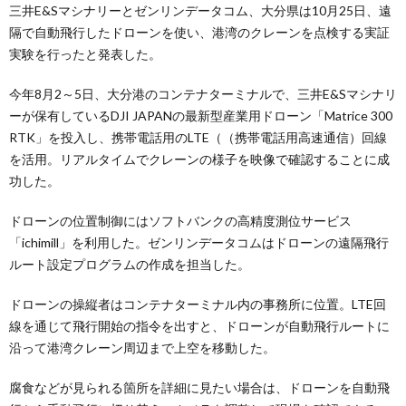
三井E&Sマシナリーとゼンリンデータコム、大分県は10月25日、遠
隔で自動飛行したドローンを使い、港湾のクレーンを点検する実証
実験を行ったと発表した。
今年8月2～5日、大分港のコンテナターミナルで、三井E&Sマシナリ
ーが保有しているDJI JAPANの最新型産業用ドローン「Matrice 300
RTK」を投入し、携帯電話用のLTE（（携帯電話用高速通信）回線
を活用。リアルタイムでクレーンの様子を映像で確認することに成
功した。
ドローンの位置制御にはソフトバンクの高精度測位サービス
「ichimill」を利用した。ゼンリンデータコムはドローンの遠隔飛行
ルート設定プログラムの作成を担当した。
ドローンの操縦者はコンテナターミナル内の事務所に位置。LTE回
線を通じて飛行開始の指令を出すと、ドローンが自動飛行ルートに
沿って港湾クレーン周辺まで上空を移動した。
腐食などが見られる箇所を詳細に見たい場合は、ドローンを自動飛