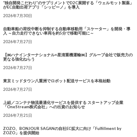
“独自開発こだわり”のサプリメントでD2C展開する「ウェルモット製薬」
がEC自動出荷アプリ「シッピーノ」を導入
2026年7月30日
自動車船の荷役中断を抑制する自動車移動用「スケーター」を開発・導
入 ～自力走行できない車両を約5分で移動可能に～
2026年7月27日
【㈱ハナインターナショナル×星清重機運輸㈱】グループ会社で販売力の
更なる強化ねらう
2026年7月27日
東京ミッドタウン八重洲でロボット配送サービスを本格始動
2026年7月27日
上組／コンテナ物流最適化サービスを提供する スタートアップ企業
「OneStream株式会社」への出資のお知らせ
2026年7月21日
ZOZO、BONJOUR SAGANの自社EC拡大に向け「Fulfillment by
ZOZO」を提供開始