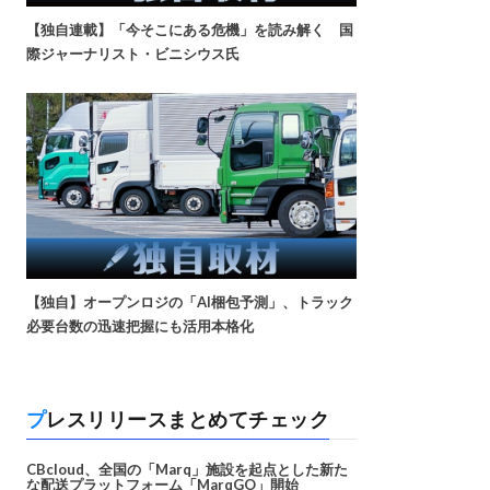
【独自連載】「今そこにある危機」を読み解く 国
際ジャーナリスト・ビニシウス氏
【独自】オープンロジの「AI梱包予測」、トラック
必要台数の迅速把握にも活用本格化
プレスリリースまとめてチェック
CBcloud、全国の「Marq」施設を起点とした新た
な配送プラットフォーム「MarqGO」開始