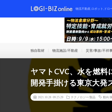
物流不動産,ロボット,ドロ
独自取材
物流施設/不動産
災害/事故/不祥
ヤマトCVC、水を燃料
開発手掛ける東京大発
2021.10.28 09:25:29
テクノロジー/製品
動向/