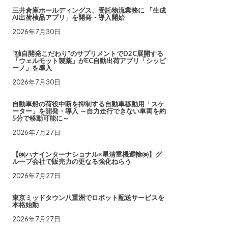
三井倉庫ホールディングス、受託物流業務に 「生成
AI出荷検品アプリ」を開発・導入開始
2026年7月30日
“独自開発こだわり”のサプリメントでD2C展開する
「ウェルモット製薬」がEC自動出荷アプリ「シッピ
ーノ」を導入
2026年7月30日
自動車船の荷役中断を抑制する自動車移動用「スケ
ーター」を開発・導入 ～自力走行できない車両を約
5分で移動可能に～
2026年7月27日
【㈱ハナインターナショナル×星清重機運輸㈱】グ
ループ会社で販売力の更なる強化ねらう
2026年7月27日
東京ミッドタウン八重洲でロボット配送サービスを
本格始動
2026年7月27日