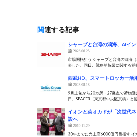
関連する記事
シャープと台湾の鴻海、AIイ
2026.06.25
市場開拓狙う シャープと台湾の鴻海（
表した。同日、戦略的協業に関する覚書
西武HD、スマートロッカー活
2023.08.18
9月上旬から20カ所・27拠点で荷物
日、SPACER（東京都中央区京橋）と協
イオンと英オカドが「次世代ネ
設へ
2019.11.29
30年までに売上高6000億円目指す 