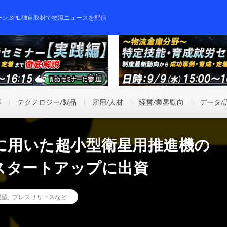
ーン,3PL,独自取材で物流ニュースを配信
事
テクノロジー/製品
雇用/人材
経営/業界動向
データ/
に用いた超小型衛星用推進機の
スタートアップに出資
展望
,
プレスリリースなど