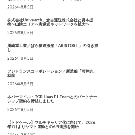
2026年8月5日
株式会社Univearth、倉吉運送株式会社と資本提
携〜山陰エリアへ実運送ネットワークを拡大〜
2026年8月5日
川崎重工業／ばら積運搬船「ARISTOS II」の引き渡
し
2026年8月5日
フジトランスコーポレーション／新造船「蓉翔丸」
就航
2026年8月5日
ネバーマイル：TGR Haas F1 Teamとのパートナー
シップ契約を締結しました
2026年8月5日
【トドケール】マルチキャリア化に向けて、2026
年7月よりヤマト運輸とのAPI連携を開始
2026年7月30日