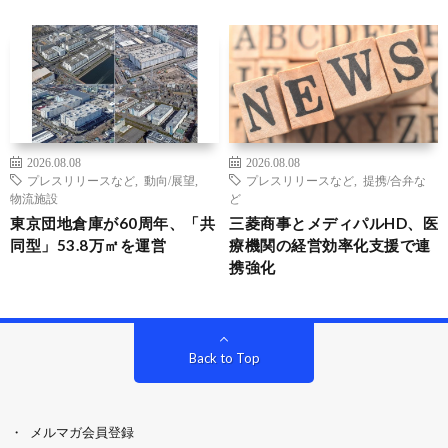
2026.08.08
2026.08.08
プレスリリースなど
,
動向/展望
,
プレスリリースなど
,
提携/合弁な
物流施設
ど
東京団地倉庫が60周年、「共
三菱商事とメディパルHD、医
同型」53.8万㎡を運営
療機関の経営効率化支援で連
携強化
Back to Top
メルマガ会員登録