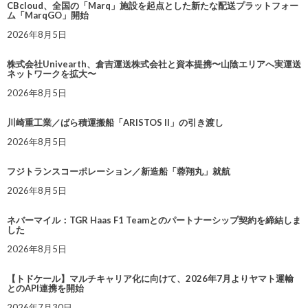
CBcloud、全国の「Marq」施設を起点とした新たな配送プラットフォー
ム「MarqGO」開始
2026年8月5日
株式会社Univearth、倉吉運送株式会社と資本提携〜山陰エリアへ実運送
ネットワークを拡大〜
2026年8月5日
川崎重工業／ばら積運搬船「ARISTOS II」の引き渡し
2026年8月5日
フジトランスコーポレーション／新造船「蓉翔丸」就航
2026年8月5日
ネバーマイル：TGR Haas F1 Teamとのパートナーシップ契約を締結しま
した
2026年8月5日
【トドケール】マルチキャリア化に向けて、2026年7月よりヤマト運輸
とのAPI連携を開始
2026年7月30日