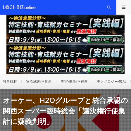
独自取材
物流施設/不動産
災害/事故/不祥事
テクノロジー/製品
オーケー、H2Oグループと統合承認の
関西スーパー臨時総会「議決権行使集
計に疑義判明」