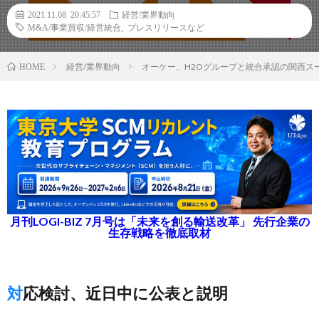
2021.11.08 20:45:57
経営/業界動向
M&A/事業買収/経営統合
,
プレスリリースなど
経営/業界動向
オーケー、H2Oグループと統合承認の関西ス
HOME
月刊LOGI-BIZ 7月号は「未来を創る輸送改革」 先行企業の
生存戦略を徹底取材
対応検討、近日中に公表と説明