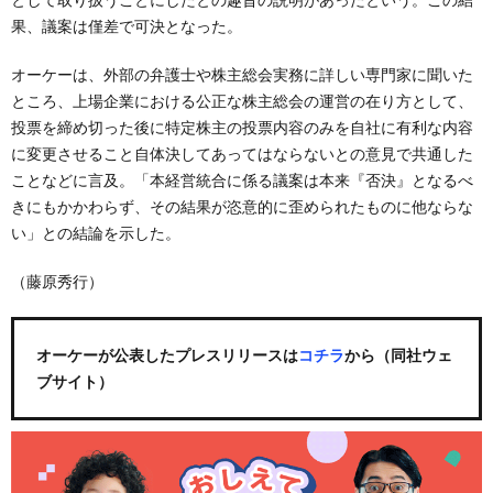
果、議案は僅差で可決となった。
オーケーは、外部の弁護士や株主総会実務に詳しい専門家に聞いた
ところ、上場企業における公正な株主総会の運営の在り方として、
投票を締め切った後に特定株主の投票内容のみを自社に有利な内容
に変更させること自体決してあってはならないとの意見で共通した
ことなどに言及。「本経営統合に係る議案は本来『否決』となるべ
きにもかかわらず、その結果が恣意的に歪められたものに他ならな
い」との結論を示した。
（藤原秀行）
オーケーが公表したプレスリリースは
コチラ
から（同社ウェ
ブサイト）