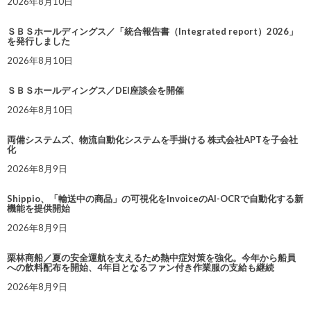
2026年8月10日
ＳＢＳホールディングス／「統合報告書（Integrated report）2026」
を発行しました
2026年8月10日
ＳＢＳホールディングス／DEI座談会を開催
2026年8月10日
両備システムズ、物流自動化システムを手掛ける 株式会社APTを子会社
化
2026年8月9日
Shippio、「輸送中の商品」の可視化をInvoiceのAI-OCRで自動化する新
機能を提供開始
2026年8月9日
栗林商船／夏の安全運航を支えるため熱中症対策を強化。今年から船員
への飲料配布を開始、4年目となるファン付き作業服の支給も継続
2026年8月9日