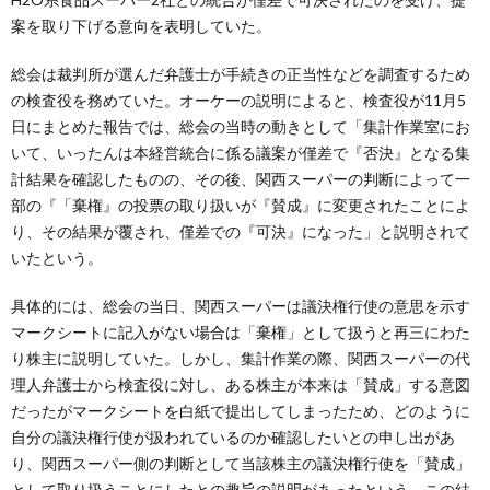
案を取り下げる意向を表明していた。
総会は裁判所が選んだ弁護士が手続きの正当性などを調査するため
の検査役を務めていた。オーケーの説明によると、検査役が11月5
日にまとめた報告では、総会の当時の動きとして「集計作業室にお
いて、いったんは本経営統合に係る議案が僅差で『否決』となる集
計結果を確認したものの、その後、関西スーパーの判断によって一
部の『「棄権』の投票の取り扱いが『賛成』に変更されたことによ
り、その結果が覆され、僅差での『可決』になった」と説明されて
いたという。
具体的には、総会の当日、関西スーパーは議決権行使の意思を示す
マークシートに記入がない場合は「棄権」として扱うと再三にわた
り株主に説明していた。しかし、集計作業の際、関西スーパーの代
理人弁護士から検査役に対し、ある株主が本来は「賛成」する意図
だったがマークシートを白紙で提出してしまったため、どのように
自分の議決権行使が扱われているのか確認したいとの申し出があ
り、関西スーパー側の判断として当該株主の議決権行使を「賛成」
として取り扱うことにしたとの趣旨の説明があったという。この結