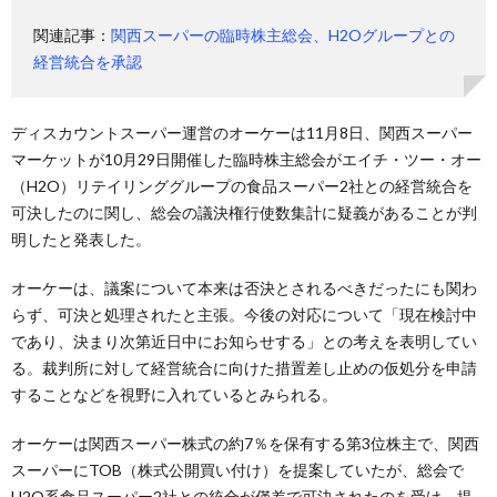
関連記事：
関西スーパーの臨時株主総会、H2Oグループとの
経営統合を承認
ディスカウントスーパー運営のオーケーは11月8日、関西スーパー
マーケットが10月29日開催した臨時株主総会がエイチ・ツー・オー
（H2O）リテイリンググループの食品スーパー2社との経営統合を
可決したのに関し、総会の議決権行使数集計に疑義があることが判
明したと発表した。
オーケーは、議案について本来は否決とされるべきだったにも関わ
らず、可決と処理されたと主張。今後の対応について「現在検討中
であり、決まり次第近日中にお知らせする」との考えを表明してい
る。裁判所に対して経営統合に向けた措置差し止めの仮処分を申請
することなどを視野に入れているとみられる。
オーケーは関西スーパー株式の約7％を保有する第3位株主で、関西
スーパーにTOB（株式公開買い付け）を提案していたが、総会で
H2O系食品スーパー2社との統合が僅差で可決されたのを受け、提