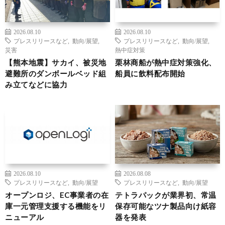
2026.08.10
2026.08.10
プレスリリースなど
,
動向/展望
,
プレスリリースなど
,
動向/展望
,
災害
熱中症対策
【熊本地震】サカイ、被災地
栗林商船が熱中症対策強化、
避難所のダンボールベッド組
船員に飲料配布開始
み立てなどに協力
2026.08.10
2026.08.08
プレスリリースなど
,
動向/展望
プレスリリースなど
,
動向/展望
オープンロジ、EC事業者の在
テトラパックが業界初、常温
庫一元管理支援する機能をリ
保存可能なツナ製品向け紙容
ニューアル
器を発表