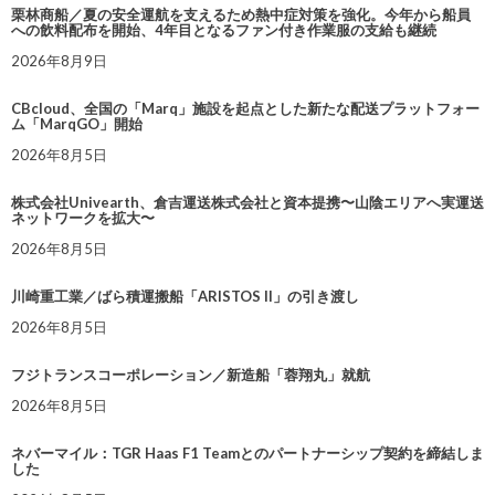
栗林商船／夏の安全運航を支えるため熱中症対策を強化。今年から船員
への飲料配布を開始、4年目となるファン付き作業服の支給も継続
2026年8月9日
CBcloud、全国の「Marq」施設を起点とした新たな配送プラットフォー
ム「MarqGO」開始
2026年8月5日
株式会社Univearth、倉吉運送株式会社と資本提携〜山陰エリアへ実運送
ネットワークを拡大〜
2026年8月5日
川崎重工業／ばら積運搬船「ARISTOS II」の引き渡し
2026年8月5日
フジトランスコーポレーション／新造船「蓉翔丸」就航
2026年8月5日
ネバーマイル：TGR Haas F1 Teamとのパートナーシップ契約を締結しま
した