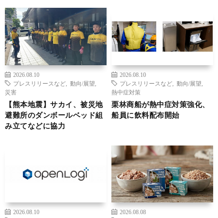
2026.08.10
2026.08.10
プレスリリースなど
,
動向/展望
,
プレスリリースなど
,
動向/展望
,
災害
熱中症対策
【熊本地震】サカイ、被災地
栗林商船が熱中症対策強化、
避難所のダンボールベッド組
船員に飲料配布開始
み立てなどに協力
2026.08.10
2026.08.08