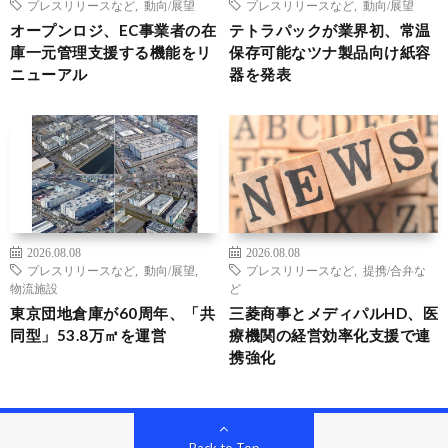
プレスリリースなど
,
動向/展望
プレスリリースなど
,
動向/展望
オープンロジ、EC事業者の在
テトラパックが業界初、常温
庫一元管理支援する機能をリ
保存可能なツナ製品向け紙容
ニューアル
器を発表
2026.08.08
2026.08.08
プレスリリースなど
,
動向/展望
,
プレスリリースなど
,
提携/合弁な
物流施設
ど
東京団地倉庫が60周年、「共
三菱商事とメディパルHD、医
同型」53.8万㎡を運営
療機関の経営効率化支援で連
携強化
Back to Top