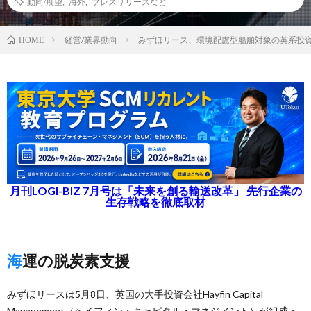
動向/展望
,
海外
,
プレスリリースなど
経営/業界動向
みずほリース、環境配慮型船舶対象の英系投
HOME
月刊LOGI-BIZ 7月号は「未来を創る輸送改革」 先行企業の
生存戦略を徹底取材
海運の脱炭素支援
みずほリースは5月8日、英国の大手投資会社Hayfin Capital
Management（ヘイフィン・キャピタル・マネジメント）が組成・