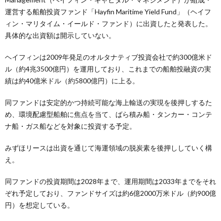
運営する船舶投資ファンド「Hayfin Maritime Yield Fund」（ヘイフ
ィン・マリタイム・イールド・ファンド）に出資したと発表した。
具体的な出資額は開示していない。
ヘイフィンは2009年発足のオルタナティブ投資会社で約300億米ド
ル（約4兆3500億円）を運用しており、これまでの船舶投融資の実
績は約40億米ドル（約5800億円）に上る。
同ファンドは安定的かつ持続可能な海上輸送の実現を後押しするた
め、環境配慮型船舶に焦点を当て、ばら積み船・タンカー・コンテ
ナ船・ガス船などを対象に投資する予定。
みずほリースは出資を通じて海運領域の脱炭素を後押ししていく構
え。
同ファンドの投資期間は2028年まで、運用期間は2033年までをそれ
ぞれ予定しており、ファンドサイズは約6億2000万米ドル（約900億
円）を想定している。