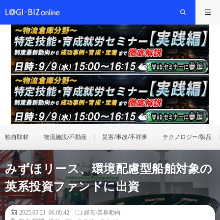
独自取材
物流施設/不動産
災害/事故/不祥事
テクノロジー/製品
みずほリース、環境配慮型船舶対象の
英系投資ファンドに出資
2025.05.21 06:00:42
経営/業界動向