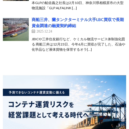
本GLPの帖佐義之社長は2月10日、神奈川県相模原市の大型
物流施設「GLP ALFALINK […]
商船三井、蘭タンクターミナル大手LBC買収で長期
資金調達の融資契約締結
2025.12.24
JBICや三井住友銀行など、ケミカル物流サービス体制強化図
る 商船三井は12月23日、今年6月に買収が完了した、石油や
化学品など液体貨物を保管するオラ[…]