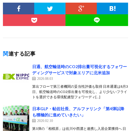
関連する記事
日通、航空輸送時のCO2排出量可視化するフォワー
ディングサービスで対象エリアに北米追加
2026.08.03
算出フローで第三者機関の妥当性評価も取得 日本通運は8月3
日、航空輸送時のCO2排出量を可視化し、より少ないフライ
トを選択できる環境配慮型フォワーディ[…]
日本GLP・帖佐社長、アルファリンク「第4弾以降
も積極的に進めていきたい」
2020.02.10
第1弾の「相模原」は佐川や西濃と連携し入居企業獲得へ 日