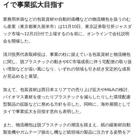
イで事業拡大目指す
業務用米袋などの包装資材や自動封函機などの物流梱包を扱うのむ
ら産業（東京都東久留米市）は11月10日、東京証券取引所ジャスダ
ック市場へ12月2日付で上場するのを前に、オンラインで会社説明
会を開催した。
清川悦男代表取締役は、事業の柱に据えている包装資材と物流梱包
に関し、脱プラスチックの動きやEC市場成長に伴う宅配便の取り扱
い増加などが追い風になり、いずれの領域も引き続き安定的な成長
が見込めると展望。
加えて、包装資材は西日本エリアでの売り上げ拡大やM&Aの検討、
バイオマス素材を使ったりプラスチックを減らしたりした環境配慮
型製品の拡販などに努める方針を示した。同時に、海外展開として
タイで事業拡大を目指す意向も表明した。
また、物流梱包は脱プラスチックの潮流を踏まえ、紙の緩衝材自動
製造機やガムテープ操出し機など紙領域の製品に注力する姿勢をア