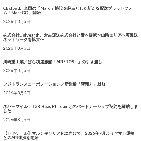
CBcloud、全国の「Marq」施設を起点とした新たな配送プラットフォー
ム「MarqGO」開始
2026年8月5日
株式会社Univearth、倉吉運送株式会社と資本提携〜山陰エリアへ実運送
ネットワークを拡大〜
2026年8月5日
川崎重工業／ばら積運搬船「ARISTOS II」の引き渡し
2026年8月5日
フジトランスコーポレーション／新造船「蓉翔丸」就航
2026年8月5日
ネバーマイル：TGR Haas F1 Teamとのパートナーシップ契約を締結しま
した
2026年8月5日
【トドケール】マルチキャリア化に向けて、2026年7月よりヤマト運輸
とのAPI連携を開始