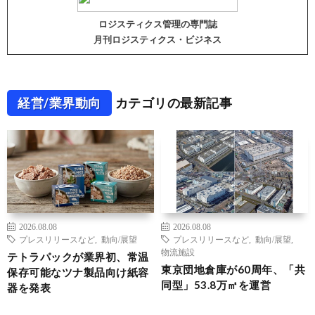
ロジスティクス管理の専門誌
月刊ロジスティクス・ビジネス
経営/業界動向
カテゴリの最新記事
2026.08.08
2026.08.08
プレスリリースなど
,
動向/展望
プレスリリースなど
,
動向/展望
,
物流施設
テトラパックが業界初、常温
東京団地倉庫が60周年、「共
保存可能なツナ製品向け紙容
同型」53.8万㎡を運営
器を発表