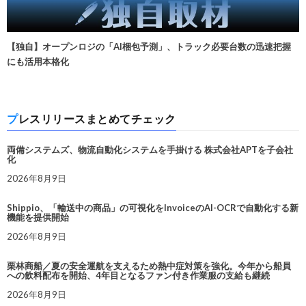
【独自】オープンロジの「AI梱包予測」、トラック必要台数の迅速把握
にも活用本格化
プレスリリースまとめてチェック
両備システムズ、物流自動化システムを手掛ける 株式会社APTを子会社
化
2026年8月9日
Shippio、「輸送中の商品」の可視化をInvoiceのAI-OCRで自動化する新
機能を提供開始
2026年8月9日
栗林商船／夏の安全運航を支えるため熱中症対策を強化。今年から船員
への飲料配布を開始、4年目となるファン付き作業服の支給も継続
2026年8月9日