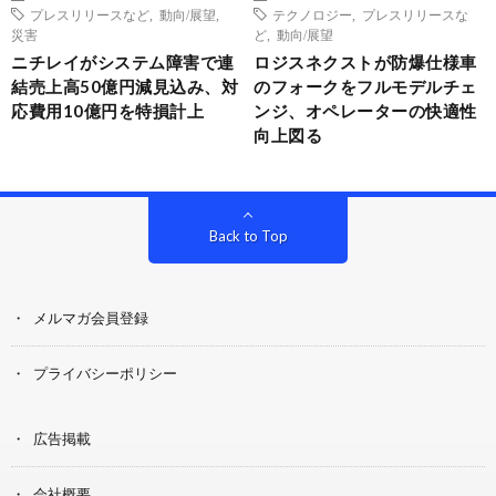
プレスリリースなど
,
動向/展望
,
テクノロジー
,
プレスリリースな
災害
ど
,
動向/展望
ニチレイがシステム障害で連
ロジスネクストが防爆仕様車
結売上高50億円減見込み、対
のフォークをフルモデルチェ
応費用10億円を特損計上
ンジ、オペレーターの快適性
向上図る
Back to Top
メルマガ会員登録
プライバシーポリシー
広告掲載
会社概要