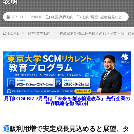
表明
2021.11.11 06:00:10
経営/業界動向
動向/展望
,
記者会見など
経営/業界動向
包装資材や物流梱包扱うのむら産業・清川代
HOME
月刊LOGI-BIZ 7月号は「未来を創る輸送改革」 先行企業の
生存戦略を徹底取材
通販利用増で安定成長見込めると展望、タ