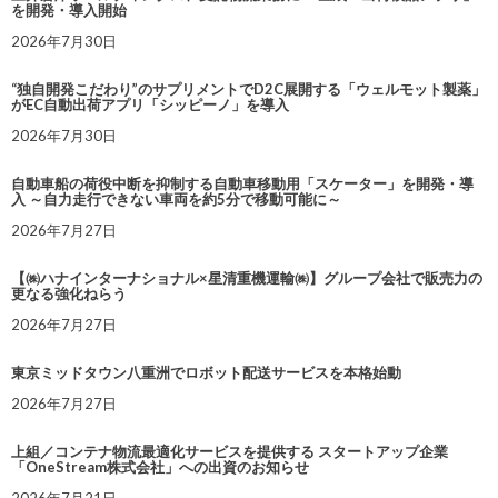
を開発・導入開始
2026年7月30日
“独自開発こだわり”のサプリメントでD2C展開する「ウェルモット製薬」
がEC自動出荷アプリ「シッピーノ」を導入
2026年7月30日
自動車船の荷役中断を抑制する自動車移動用「スケーター」を開発・導
入 ～自力走行できない車両を約5分で移動可能に～
2026年7月27日
【㈱ハナインターナショナル×星清重機運輸㈱】グループ会社で販売力の
更なる強化ねらう
2026年7月27日
東京ミッドタウン八重洲でロボット配送サービスを本格始動
2026年7月27日
上組／コンテナ物流最適化サービスを提供する スタートアップ企業
「OneStream株式会社」への出資のお知らせ