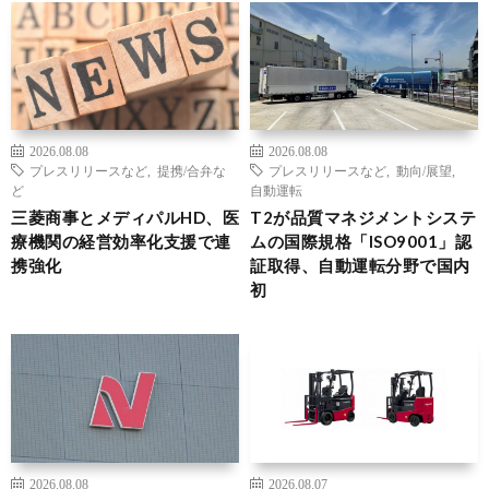
2026.08.08
2026.08.08
プレスリリースなど
,
提携/合弁な
プレスリリースなど
,
動向/展望
,
ど
自動運転
三菱商事とメディパルHD、医
T2が品質マネジメントシステ
療機関の経営効率化支援で連
ムの国際規格「ISO9001」認
携強化
証取得、自動運転分野で国内
初
2026.08.08
2026.08.07