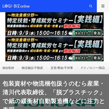
独自取材
物流施設/不動産
災害/事故/不祥事
テクノロジー/製品
包装資材や物流梱包扱うのむら産業・
清川代表取締役、「脱プラスチック」
で紙の緩衝材自動製造機などに注力と