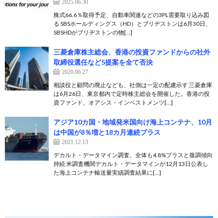
2025.06.30
株式66.6％取得予定、自動車関連などの3PL需要取り込み図
る SBSホールディングス（HD）とブリヂストンは6月30日、
SBSHDがブリヂストンの物[…]
三菱倉庫株主総会、香港の投資ファンドからの社外
取締役選任など5提案を全て否決
2020.06.27
相談役と顧問の廃止なども、社側は一定の配慮示す 三菱倉庫
は6月26日、東京都内で定時株主総会を開催した。香港の投
資ファンド、オアシス・インベストメンツ[…]
アジア10カ国・地域発米国向け海上コンテナ、10月
は中国が8％増と18カ月連続プラス
2021.12.13
デカルト・データマイン調査、全体も4.8%プラスと復調傾向
持続 米調査機関デカルト・データマインが12月13日公表し
た海上コンテナ輸送量実績調査結果に[…]