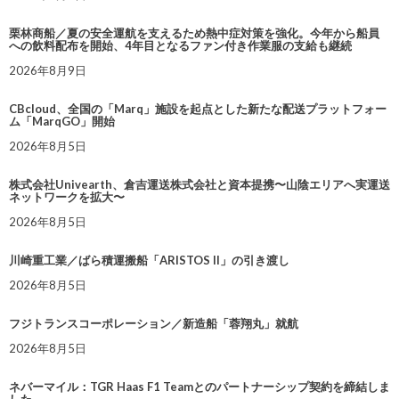
栗林商船／夏の安全運航を支えるため熱中症対策を強化。今年から船員
への飲料配布を開始、4年目となるファン付き作業服の支給も継続
2026年8月9日
CBcloud、全国の「Marq」施設を起点とした新たな配送プラットフォー
ム「MarqGO」開始
2026年8月5日
株式会社Univearth、倉吉運送株式会社と資本提携〜山陰エリアへ実運送
ネットワークを拡大〜
2026年8月5日
川崎重工業／ばら積運搬船「ARISTOS II」の引き渡し
2026年8月5日
フジトランスコーポレーション／新造船「蓉翔丸」就航
2026年8月5日
ネバーマイル：TGR Haas F1 Teamとのパートナーシップ契約を締結しま