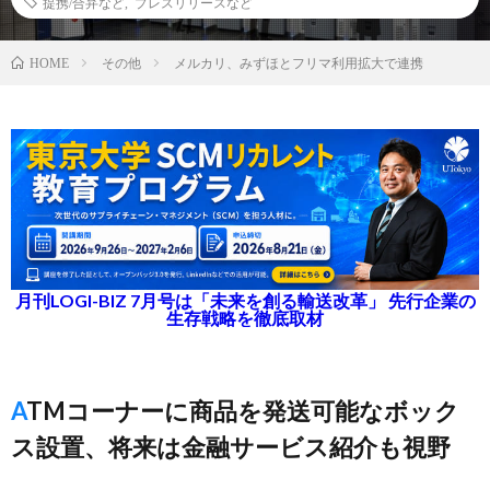
提携/合弁など
,
プレスリリースなど
その他
メルカリ、みずほとフリマ利用拡大で連携
HOME
月刊LOGI-BIZ 7月号は「未来を創る輸送改革」 先行企業の
生存戦略を徹底取材
ATMコーナーに商品を発送可能なボック
ス設置、将来は金融サービス紹介も視野