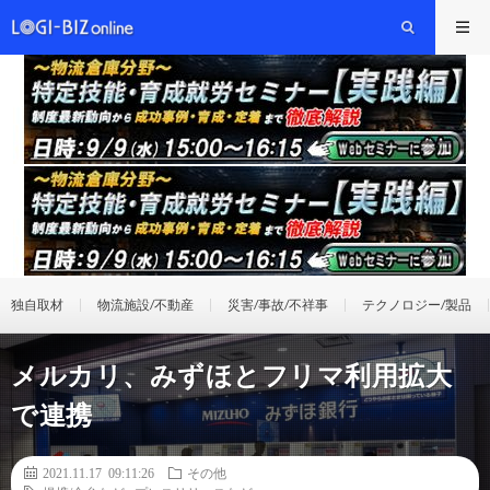
独自取材
物流施設/不動産
災害/事故/不祥事
テクノロジー/製品
メルカリ、みずほとフリマ利用拡大
で連携
2021.11.17 09:11:26
その他