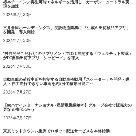
椿本チエイン／再生可能エネルギーを活用し、カーボンニュートラル実
現を加速
2026年7月30日
三井倉庫ホールディングス、受託物流業務に 「生成AI出荷検品アプリ」
を開発・導入開始
2026年7月30日
“独自開発こだわり”のサプリメントでD2C展開する「ウェルモット製薬」
がEC自動出荷アプリ「シッピーノ」を導入
2026年7月30日
自動車船の荷役中断を抑制する自動車移動用「スケーター」を開発・導
入 ～自力走行できない車両を約5分で移動可能に～
2026年7月27日
【㈱ハナインターナショナル×星清重機運輸㈱】グループ会社で販売力の
更なる強化ねらう
2026年7月27日
東京ミッドタウン八重洲でロボット配送サービスを本格始動