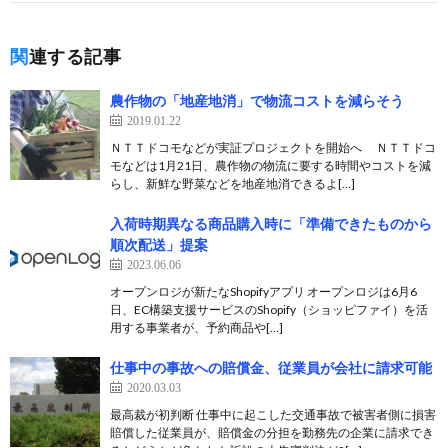
関連する記事
農作物の「地産地消」で物流コストを減らそう
2019.01.22
ＮＴＴドコモなどが実証プロジェクトを開始へ ＮＴＴドコ
モなどは1月21日、農作物の物流に要する時間やコストを減
らし、新鮮な野菜などを地産地消できるよ[…]
入荷時期異なる商品購入時に「準備できたものから
順次配送」提案
2023.06.06
オープンロジが新たなShopifyアプリ オープンロジは6月6
日、EC構築支援サービスのShopify（ショッピファイ）を活
用する事業者が、予約商品や[…]
仕事中の事故への賠償金、従業員が会社に請求可能
2020.03.03
最高裁が初判断 仕事中に起こした交通事故で被害者側に損害
賠償した従業員が、賠償金の分担を勤務先の企業に請求でき