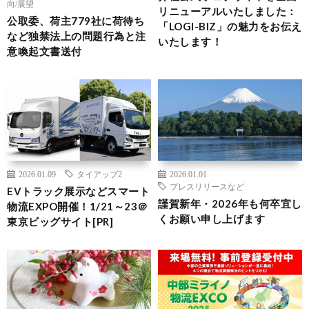
向/展望
リニューアルいたしました：
公取委、荷主779社に荷待ち
「LOGI-BIZ」の魅力をお伝え
など独禁法上の問題行為と注
いたします！
意喚起文書送付
2026.01.09
タイアップ2
2026.01.01
プレスリリースなど
EVトラック展示などスマート
謹賀新年・2026年も何卒宜し
物流EXPO開催！1/21～23＠
くお願い申し上げます
東京ビッグサイト[PR]