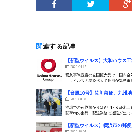
関連する記事
【新型ウイルス】大和ハウス工
2020.04.17
緊急事態宣言の全国拡大受け、国内全7
ナウイルスの感染拡大で政府が緊急事態
【台風10号】佐川急便、九州
2020.09.04
沖縄での荷物預かりは9月4～6日休止
配荷物の集荷・配達業務に遅延が生じる
【新型ウイルス】横浜市の郵便
2020.10.07