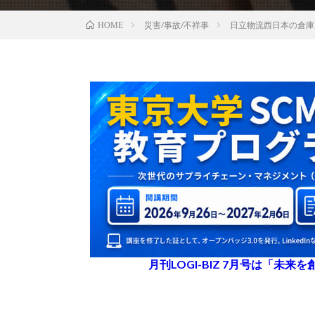
災害/事故/不祥事
日立物流西日本の倉庫
HOME
月刊LOGI-BIZ 7月号は「未