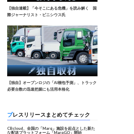
【独自連載】「今そこにある危機」を読み解く 国
際ジャーナリスト・ビニシウス氏
【独自】オープンロジの「AI梱包予測」、トラック
必要台数の迅速把握にも活用本格化
プレスリリースまとめてチェック
CBcloud、全国の「Marq」施設を起点とした新た
な配送プラットフォーム「MarqGO」開始