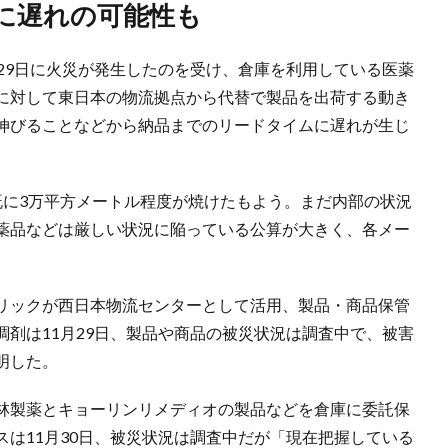
品に遅れの可能性も
29日に火災が発生したのを受け、倉庫を利用している医薬
に対して東日本の物流拠点から代替で製品を出荷する動き
伸びることなどから納品までのリードタイムに遅れが生じ
既に3万平方メートル程度が焼けたもよう。まだ内部の状況
薬品などは厳しい状況に陥っている公算が大きく、各メー
リックが西日本物流センターとして活用、製品・商品保管
剤は11月29日、製品や商品の被災状況は調査中で、被害
明した。
林製薬とキョーリンリメディオの製品などを倉庫に委託保
は11月30日、被災状況は調査中だが「現在把握している