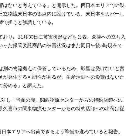
響はないと考えている」と開示した。西日本エリアでの製
日立物流東日本の拠点内に設けている、東日本をカバーし
替で担うと強調している。
おり、11月30日に被害状況などを公表。倉庫への立ち入
いった保管委託商品の被害状況はまだ同日午後5時現在で
は別の物流拠点に保管しているため、影響は受けないと言
延が発生する可能性があるが、生産活動への影響はないた
に努める」と訴えた。
どに対し「当面の間、関西物流センターからの特約店卸への
県久喜市の関東物流センターからの特約店卸への出荷は従
ら西日本エリアへ出荷できるよう準備を進めていると報告。