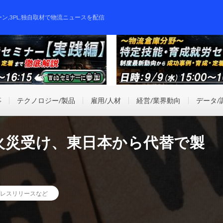
ーン,3PL,独自取材で物流ニュースを配信
事
テクノロジー/製品
雇用/人材
経営/業界動向
データ/
火災受け、東日本から代替で製
レスリリースなど