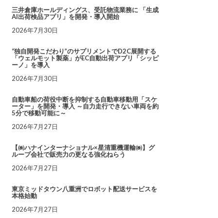
三井倉庫ホールディングス、受託物流業務に 「生成
AI出荷検品アプリ」を開発・導入開始
2026年7月30日
“独自開発こだわり”のサプリメントでD2C展開する
「ウェルモット製薬」がEC自動出荷アプリ「シッピ
ーノ」を導入
2026年7月30日
自動車船の荷役中断を抑制する自動車移動用「スケ
ーター」を開発・導入 ～自力走行できない車両を約
5分で移動可能に～
2026年7月27日
【㈱ハナインターナショナル×星清重機運輸㈱】グ
ループ会社で販売力の更なる強化ねらう
2026年7月27日
東京ミッドタウン八重洲でロボット配送サービスを
本格始動
2026年7月27日