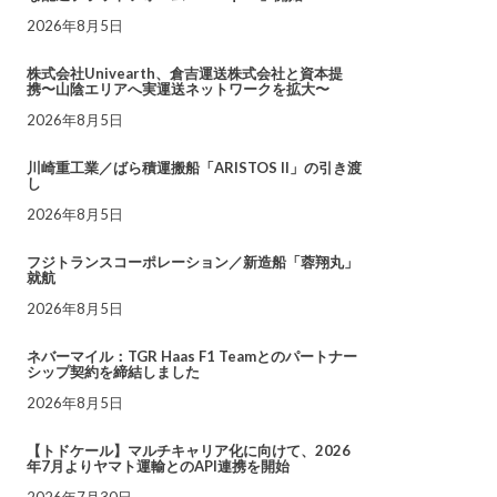
2026年8月5日
株式会社Univearth、倉吉運送株式会社と資本提
携〜山陰エリアへ実運送ネットワークを拡大〜
2026年8月5日
川崎重工業／ばら積運搬船「ARISTOS II」の引き渡
し
2026年8月5日
フジトランスコーポレーション／新造船「蓉翔丸」
就航
2026年8月5日
ネバーマイル：TGR Haas F1 Teamとのパートナー
シップ契約を締結しました
2026年8月5日
【トドケール】マルチキャリア化に向けて、2026
年7月よりヤマト運輸とのAPI連携を開始
2026年7月30日