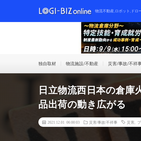
物流不動産,ロボット,ドロ
独自取材
物流施設/不動産
災害/事故/不祥
日立物流西日本の倉庫
品出荷の動き広がる
2021.12.01 06:00:03
災害/事故/不祥事
災害
,
プ