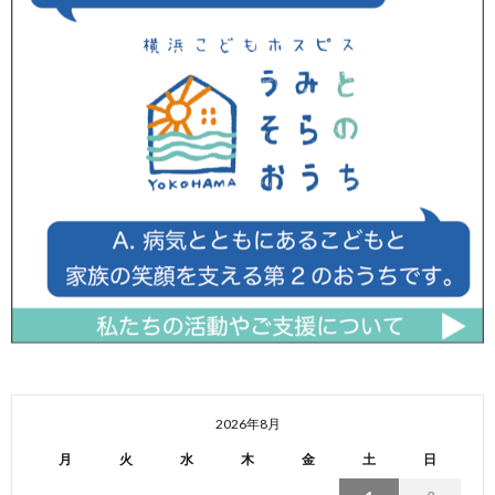
2026年8月
月
火
水
木
金
土
日