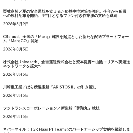
栗林商船／夏の安全運航を支えるため熱中症対策を強化。今年から船員
への飲料配布を開始、4年目となるファン付き作業服の支給も継続
2026年8月9日
CBcloud、全国の「Marq」施設を起点とした新たな配送プラットフォー
ム「MarqGO」開始
2026年8月5日
株式会社Univearth、倉吉運送株式会社と資本提携〜山陰エリアへ実運送
ネットワークを拡大〜
2026年8月5日
川崎重工業／ばら積運搬船「ARISTOS II」の引き渡し
2026年8月5日
フジトランスコーポレーション／新造船「蓉翔丸」就航
2026年8月5日
ネバーマイル：TGR Haas F1 Teamとのパートナーシップ契約を締結しま