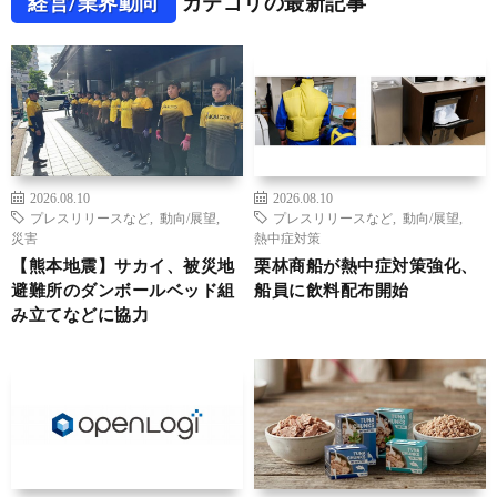
経営/業界動向
カテゴリの最新記事
2026.08.10
2026.08.10
プレスリリースなど
,
動向/展望
,
プレスリリースなど
,
動向/展望
,
災害
熱中症対策
【熊本地震】サカイ、被災地
栗林商船が熱中症対策強化、
避難所のダンボールベッド組
船員に飲料配布開始
み立てなどに協力