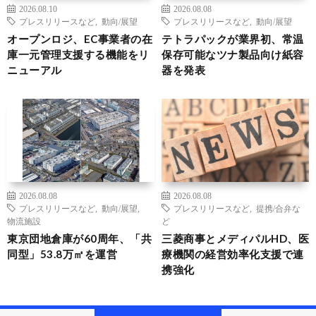
2026.08.10
2026.08.08
プレスリリースなど
,
動向/展望
プレスリリースなど
,
動向/展望
オープンロジ、EC事業者の在
テトラパックが業界初、常温
庫一元管理支援する機能をリ
保存可能なツナ製品向け紙容
ニューアル
器を発表
2026.08.08
2026.08.08
プレスリリースなど
,
動向/展望
,
プレスリリースなど
,
提携/合弁な
物流施設
ど
東京団地倉庫が60周年、「共
三菱商事とメディパルHD、医
同型」53.8万㎡を運営
療機関の経営効率化支援で連
携強化