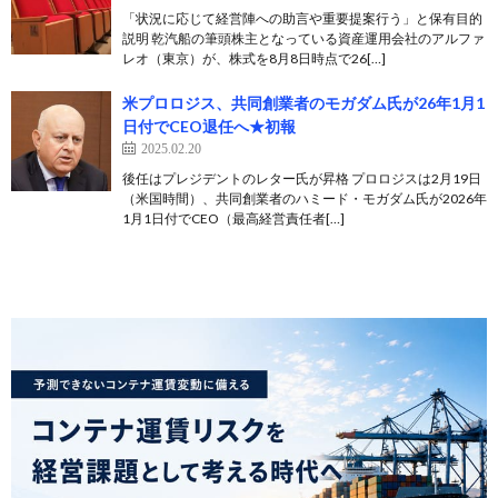
「状況に応じて経営陣への助言や重要提案行う」と保有目的
説明 乾汽船の筆頭株主となっている資産運用会社のアルファ
レオ（東京）が、株式を8月8日時点で26[…]
米プロロジス、共同創業者のモガダム氏が26年1月1
日付でCEO退任へ★初報
2025.02.20
後任はプレジデントのレター氏が昇格 プロロジスは2月19日
（米国時間）、共同創業者のハミード・モガダム氏が2026年
1月1日付でCEO（最高経営責任者[…]