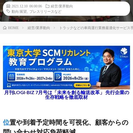
2021.12.10 06:00:06
経営/業界動向
動向/展望
,
プレスリリースなど
経営/業界動向
トラックなどの車両運行業務最適化サービス
HOME
月刊LOGI-BIZ 7月号は「未来を創る輸送改革」 先行企業の
生存戦略を徹底取材
位置や到着予定時間を可視化、顧客からの
問い合わせ対応負荷軽減