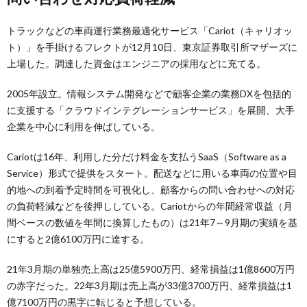
トラックなどの車両運行業務最適化サービス「Cariot（キャリオッ
ト）」を手掛けるフレクトが12月10日、東京証券取引所マザーズに
上場した。調達した資金はエンジニアの採用などに充てる。
2005年設立。情報システム開発などで顧客企業の業務DXを包括的
に支援する「クラウドインテグレーションサービス」を展開、大手
企業を中心に利用を伸ばしている。
Cariotは16年、利用した分だけ料金を支払うSaaS（Software as a
Service）形式で提供をスタート。配送などに用いる車両の位置や目
的地への到着予定時間を可視化し、顧客からの問い合わせへの対応
の負荷軽減などを後押ししている。Cariotからの年間経常収益（月
間ベースの数値を年間に換算したもの）は21年7～9月期の実績を基
にすると2億6100万円に達する。
21年3月期の単独売上高は25億5900万円、経常損益は1億8600万円
の赤字だった。22年3月期は売上高が33億3700万円、経常損益は1
億7100万円の黒字に転じると予想している。