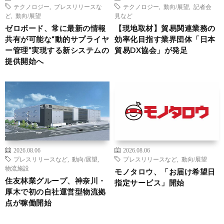
テクノロジー
,
プレスリリースな
テクノロジー
,
動向/展望
,
記者会
ど
,
動向/展望
見など
ゼロボード、常に最新の情報
【現地取材】貿易関連業務の
共有が可能な“動的サプライヤ
効率化目指す業界団体「日本
ー管理”実現する新システムの
貿易DX協会」が発足
提供開始へ
2026.08.06
2026.08.06
プレスリリースなど
,
動向/展望
,
プレスリリースなど
,
動向/展望
物流施設
モノタロウ、「お届け希望日
住友林業グループ、神奈川・
指定サービス」開始
厚木で初の自社運営型物流拠
点が稼働開始