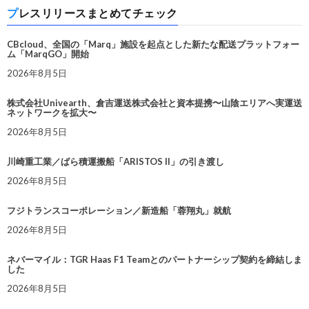
プレスリリースまとめてチェック
CBcloud、全国の「Marq」施設を起点とした新たな配送プラットフォー
ム「MarqGO」開始
2026年8月5日
株式会社Univearth、倉吉運送株式会社と資本提携〜山陰エリアへ実運送
ネットワークを拡大〜
2026年8月5日
川崎重工業／ばら積運搬船「ARISTOS II」の引き渡し
2026年8月5日
フジトランスコーポレーション／新造船「蓉翔丸」就航
2026年8月5日
ネバーマイル：TGR Haas F1 Teamとのパートナーシップ契約を締結しま
した
2026年8月5日