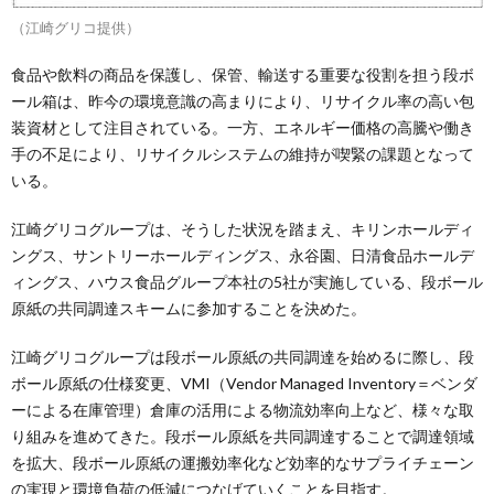
（江崎グリコ提供）
食品や飲料の商品を保護し、保管、輸送する重要な役割を担う段ボ
ール箱は、昨今の環境意識の高まりにより、リサイクル率の高い包
装資材として注目されている。一方、エネルギー価格の高騰や働き
手の不足により、リサイクルシステムの維持が喫緊の課題となって
いる。
江崎グリコグループは、そうした状況を踏まえ、キリンホールディ
ングス、サントリーホールディングス、永谷園、日清食品ホールデ
ィングス、ハウス食品グループ本社の5社が実施している、段ボール
原紙の共同調達スキームに参加することを決めた。
江崎グリコグループは段ボール原紙の共同調達を始めるに際し、段
ボール原紙の仕様変更、VMI（Vendor Managed Inventory＝ベンダ
ーによる在庫管理）倉庫の活用による物流効率向上など、様々な取
り組みを進めてきた。段ボール原紙を共同調達することで調達領域
を拡大、段ボール原紙の運搬効率化など効率的なサプライチェーン
の実現と環境負荷の低減につなげていくことを目指す。