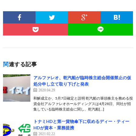
関連する記事
アルファレオ、乾汽船が臨時株主総会開催禁止の仮
処分申し立て取り下げと発表
2020.04.29
和解成立か、5月7日確定と説明 乾汽船の筆頭株主を務める投
資会社アルファレオホールディングスは4月28日、同社が招
集している臨時株主総会に関し、乾汽船[…]
トナミHDと第一貨物傘下に収めるディー・ティー
HDが資本・業務提携
2021.02.22