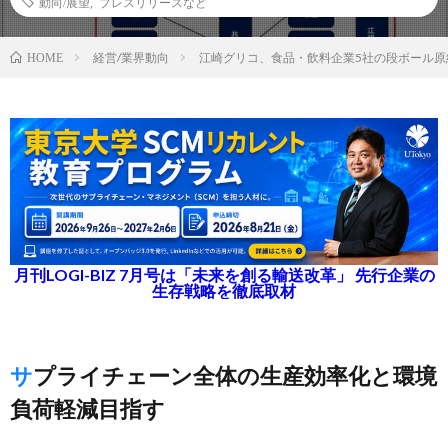
動向/展望
,
プレスリリースなど
経営/業界動向
江崎グリコ、食品・飲料企業5社の段ボール原
HOME
月刊LOGI-BIZ 7月号は「未来を創る輸送改革」 先行企業の
生存戦略を徹底取材
サプライチェーン全体の生産効率化と環境
負荷軽減目指す