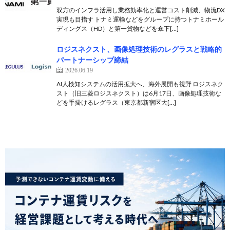
双方のインフラ活用し業務効率化と運営コスト削減、物流DX
実現も目指す トナミ運輸などをグループに持つトナミホール
ディングス（HD）と第一貨物などを傘下[…]
ロジスネクスト、画像処理技術のレグラスと戦略的
パートナーシップ締結
2026.06.19
AI人検知システムの活用拡大へ、海外展開も視野 ロジスネク
スト（旧三菱ロジスネクスト）は6月17日、画像処理技術な
どを手掛けるレグラス（東京都新宿区大[…]