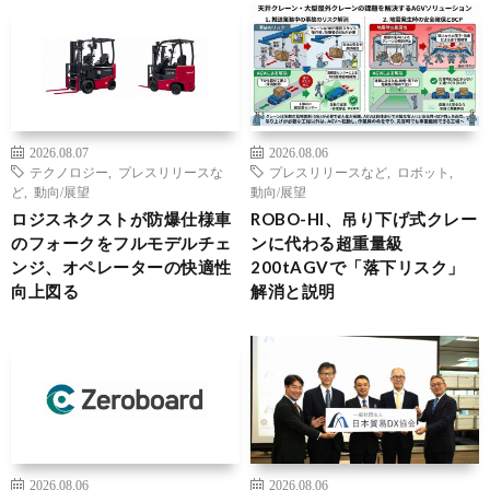
2026.08.07
2026.08.06
テクノロジー
,
プレスリリースな
プレスリリースなど
,
ロボット
,
ど
,
動向/展望
動向/展望
ロジスネクストが防爆仕様車
ROBO-HI、吊り下げ式クレー
のフォークをフルモデルチェ
ンに代わる超重量級
ンジ、オペレーターの快適性
200tAGVで「落下リスク」
向上図る
解消と説明
2026.08.06
2026.08.06