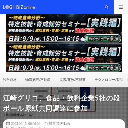
独自取材
物流施設/不動産
災害/事故/不祥事
テクノロジー/製品
江崎グリコ、食品・飲料企業5社の段
ボール原紙共同調達に参加
2023.06.15 06:00:04
経営/業界動向