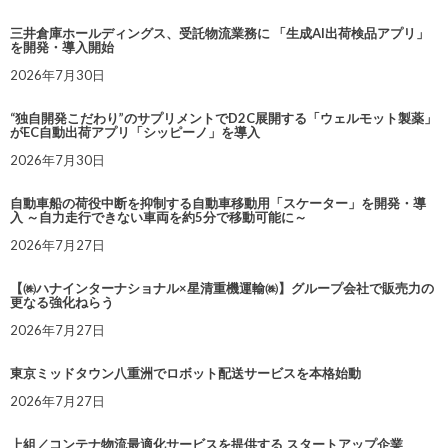
三井倉庫ホールディングス、受託物流業務に 「生成AI出荷検品アプリ」
を開発・導入開始
2026年7月30日
“独自開発こだわり”のサプリメントでD2C展開する「ウェルモット製薬」
がEC自動出荷アプリ「シッピーノ」を導入
2026年7月30日
自動車船の荷役中断を抑制する自動車移動用「スケーター」を開発・導
入 ～自力走行できない車両を約5分で移動可能に～
2026年7月27日
【㈱ハナインターナショナル×星清重機運輸㈱】グループ会社で販売力の
更なる強化ねらう
2026年7月27日
東京ミッドタウン八重洲でロボット配送サービスを本格始動
2026年7月27日
上組／コンテナ物流最適化サービスを提供する スタートアップ企業