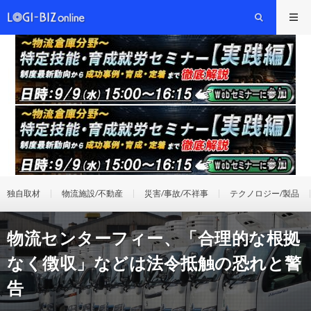
独自取材
物流施設/不動産
災害/事故/不祥事
テクノロジー/製品
物流センターフィー、「合理的な根拠
なく徴収」などは法令抵触の恐れと警
告