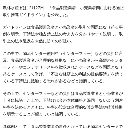
農林水産省は12月27日、「食品製造業者・小売業者間における適正
取引推進ガイドライン」を公表した。
ガイドラインは食品製造業者と小売業者の取引で問題になり得る事
例を明示。下請法や独占禁止法の考え方を分かりやすく説明し、取
引上の法令違反を未然に防ぐのが狙い。
この中で、物流センター使用料（センターフィー）などの負担に言
及。食品製造業者が合理的な根拠なしに小売業者から高額のセンタ
ーフィーやコンテナリース料を徴収されたケースなどを問題となり
得るケースとして挙げ、「不当な経済上の利益の提供要請」を禁じ
ている下請法に抵触する恐れがあるなどと指摘している。
その上で、センターフィーなどの負担は食品製造業者と小売業者が
十分に協議した上で、下請け代金の本体価格と混同しないよう別途
料率を決めるとともに、料率の設定は合理的な算定手法や積算根拠
を明示することが望ましいと強調している。
具体例として、食品製造業者の責任となっている物流センターまで