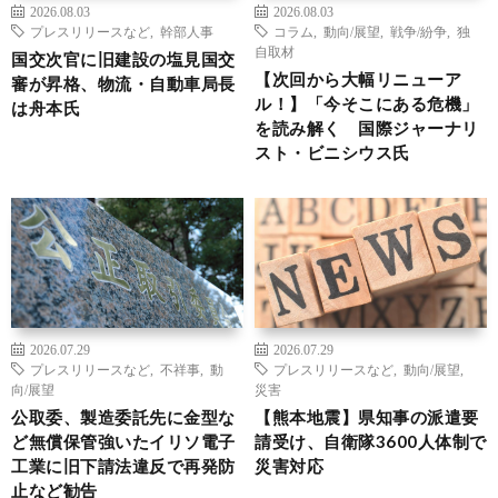
2026.08.03
2026.08.03
プレスリリースなど
,
幹部人事
コラム
,
動向/展望
,
戦争/紛争
,
独
自取材
国交次官に旧建設の塩見国交
【次回から大幅リニューア
審が昇格、物流・自動車局長
ル！】「今そこにある危機」
は舟本氏
を読み解く 国際ジャーナリ
スト・ビニシウス氏
2026.07.29
2026.07.29
プレスリリースなど
,
不祥事
,
動
プレスリリースなど
,
動向/展望
,
向/展望
災害
公取委、製造委託先に金型な
【熊本地震】県知事の派遣要
ど無償保管強いたイリソ電子
請受け、自衛隊3600人体制で
工業に旧下請法違反で再発防
災害対応
止など勧告