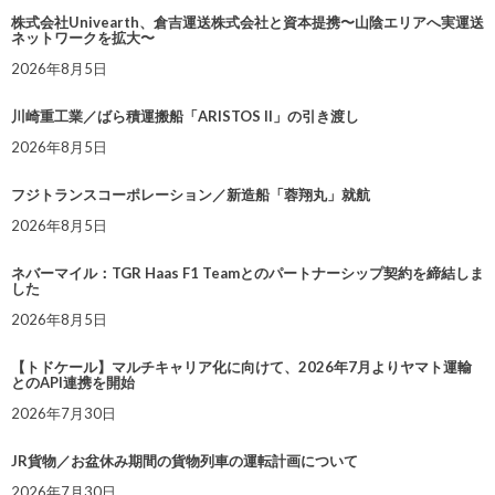
株式会社Univearth、倉吉運送株式会社と資本提携〜山陰エリアへ実運送
ネットワークを拡大〜
2026年8月5日
川崎重工業／ばら積運搬船「ARISTOS II」の引き渡し
2026年8月5日
フジトランスコーポレーション／新造船「蓉翔丸」就航
2026年8月5日
ネバーマイル：TGR Haas F1 Teamとのパートナーシップ契約を締結しま
した
2026年8月5日
【トドケール】マルチキャリア化に向けて、2026年7月よりヤマト運輸
とのAPI連携を開始
2026年7月30日
JR貨物／お盆休み期間の貨物列車の運転計画について
2026年7月30日