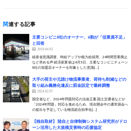
関連する記事
主要コンビニ8社のオーナー、6割が「従業員不足」
と回答
2019.04.05
経産省意識調査、時給アップや能力給採用、24時間営業廃止
など求める声 経済産業省は4月5日、主要なコンビニチェーン
8社の加盟店オーナーを対象とした意識[…]
大手の荷主や元請け物流事業者、荷待ち削減などの
取り組み義務化違反に罰金設定で最終調整
2024.02.07
国交省など、2024年問題対応の法改正案 国土交通省などが
「2024年問題」対応を進めるため、現在開会中の通常国会へ
の提出を予定している物流総合効率化[…]
【独自取材】 陸自と自律制御システム研究所がドロ
ーン活用した大規模災害時の応援協定