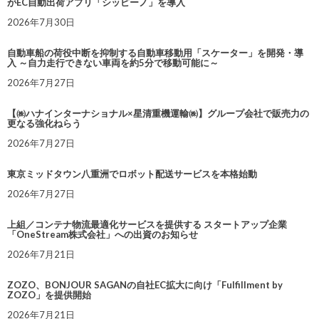
がEC自動出荷アプリ「シッピーノ」を導入
2026年7月30日
自動車船の荷役中断を抑制する自動車移動用「スケーター」を開発・導
入 ～自力走行できない車両を約5分で移動可能に～
2026年7月27日
【㈱ハナインターナショナル×星清重機運輸㈱】グループ会社で販売力の
更なる強化ねらう
2026年7月27日
東京ミッドタウン八重洲でロボット配送サービスを本格始動
2026年7月27日
上組／コンテナ物流最適化サービスを提供する スタートアップ企業
「OneStream株式会社」への出資のお知らせ
2026年7月21日
ZOZO、BONJOUR SAGANの自社EC拡大に向け「Fulfillment by
ZOZO」を提供開始
2026年7月21日