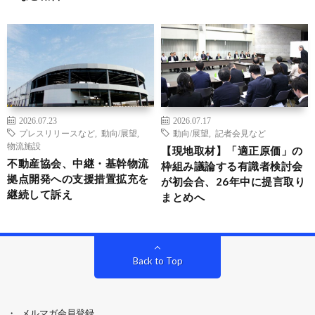
2026.07.23
2026.07.17
プレスリリースなど
,
動向/展望
,
動向/展望
,
記者会見など
物流施設
【現地取材】「適正原価」の
不動産協会、中継・基幹物流
枠組み議論する有識者検討会
拠点開発への支援措置拡充を
が初会合、26年中に提言取り
継続して訴え
まとめへ
Back to Top
メルマガ会員登録