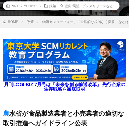
2021.12.29 06:00:13
政策
動向/展望
,
プレスリリースなど
政策
物流センターフィー、「合理的な根拠なく徴収」などは
HOME
月刊LOGI-BIZ 7月号は「未来を創る輸送改革」 先行企業の
生存戦略を徹底取材
農水省が食品製造業者と小売業者の適切な
取引推進へガイドライン公表