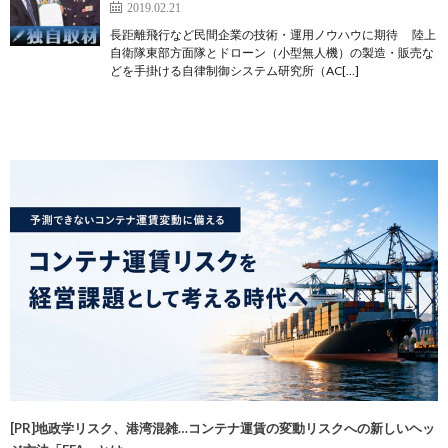
2019.02.21
長距離飛行など民間企業の技術・運用ノウハウに期待 陸上
自衛隊東部方面隊とドローン（小型無人機）の製造・販売な
どを手掛ける自律制御システム研究所（AC[…]
[PR]地政学リスク、港湾混雑…コンテナ運賃の変動リスクへの新しいヘッ