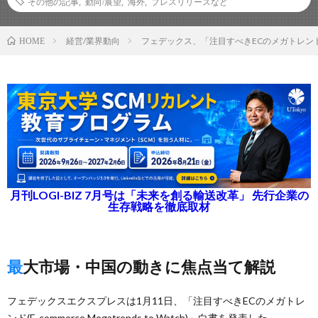
その他の記事
,
動向/展望
,
海外
,
プレスリリースなど
経営/業界動向
フェデックス、「注目すべきECのメガトレン
HOME
月刊LOGI-BIZ 7月号は「未来を創る輸送改革」 先行企業の
生存戦略を徹底取材
最大市場・中国の動きに焦点当て解説
フェデックスエクスプレスは1月11日、「注目すべきECのメガトレ
ンド(E-commerce Megatrends to Watch)」白書を発表した。