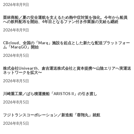
2026年8月9日
栗林商船／夏の安全運航を支えるため熱中症対策を強化。今年から船員
への飲料配布を開始、4年目となるファン付き作業服の支給も継続
2026年8月9日
CBcloud、全国の「Marq」施設を起点とした新たな配送プラットフォー
ム「MarqGO」開始
2026年8月5日
株式会社Univearth、倉吉運送株式会社と資本提携〜山陰エリアへ実運送
ネットワークを拡大〜
2026年8月5日
川崎重工業／ばら積運搬船「ARISTOS II」の引き渡し
2026年8月5日
フジトランスコーポレーション／新造船「蓉翔丸」就航
2026年8月5日