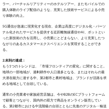
ラー、バーチャルリアリティーのホテルツアー、またモバイルでの
購入体験のライブ配信のような、充実した技術サービスによる小売
り体験の向上。
5G通信が急速に現実化する現在、企業は高度にデジタル化・パーソ
ナル化されたサービスを提供する近距離無線通信やAI、ボットとい
った新技術の力を活用し、小売業にとどまらない、より充実したつ
ながりのあるカスタマーエクスペリエンスを実現することができ
る。
2.未到の達成：
もう1つのトレンドは、「市場フロンティアの変化」に関すること。
地球の一部地域が、過剰耕作や人口過多となる、またはそれらの最
大潜在能力に達する中、第2都市と農村地域は、ブランドが活路を求
める地域として台頭している。
通常の小売業者や家族経営店舗は、今やB2BのECプラットフォーム
で顧客とつながり、国内外の双方で商品をオンライン販売してい
る。第2都市における中流階級の台頭とともに先進のデジタル・輸送