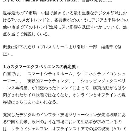
世界最大のEC市場・中国で起きている最も重要なデジタル領域にお
ける7つのメガトレンドと、各要素がどのようにアジア太平洋やその
他の地域でECのトレンド進展に深い影響を及ぼすのかについて、焦
点を当てて解説している。
概要は以下の通り（プレスリリースより引用・一部、編集部で修
正）。
1.カスタマーエクスペリエンスの再定義：
白書では、「スマートシティ＆ホーム」や「コネクテッドコンシュ
ーマー」、「実験的マーケティング」、「ショッピングエクスペリ
エンス再構築」が相交わったトレンドによって、購買活動がもはや
閉ざされたサイロ状態ではなくなり、オンラインとオフラインの境
界線はさらにあいまいになる。
充実したデジタルのインフラ・技術ソリューションが先進段階にあ
る中国や北米、欧州のような市場において生活者が求めているの
は、クラウドシェルフや、オフラインストアでの拡張現実（AR）ミ