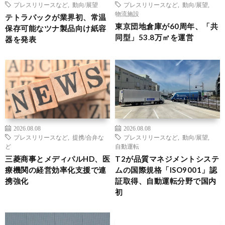
プレスリリースなど
,
動向/展望
プレスリリースなど
,
動向/展望
,
物流施設
テトラパックが業界初、常温
東京団地倉庫が60周年、「共
保存可能なツナ製品向け紙容
同型」53.8万㎡を運営
器を発表
2026.08.08
2026.08.08
プレスリリースなど
,
提携/合弁な
プレスリリースなど
,
動向/展望
,
ど
自動運転
三菱商事とメディパルHD、医
T2が品質マネジメントシステ
療機関の経営効率化支援で連
ムの国際規格「ISO9001」認
携強化
証取得、自動運転分野で国内
初