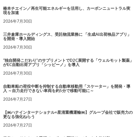
椿本チエイン／再生可能エネルギーを活用し、カーボンニュートラル実
現を加速
2026年7月30日
三井倉庫ホールディングス、受託物流業務に 「生成AI出荷検品アプリ」
を開発・導入開始
2026年7月30日
“独自開発こだわり”のサプリメントでD2C展開する「ウェルモット製薬」
がEC自動出荷アプリ「シッピーノ」を導入
2026年7月30日
自動車船の荷役中断を抑制する自動車移動用「スケーター」を開発・導
入 ～自力走行できない車両を約5分で移動可能に～
2026年7月27日
【㈱ハナインターナショナル×星清重機運輸㈱】グループ会社で販売力の
更なる強化ねらう
2026年7月27日