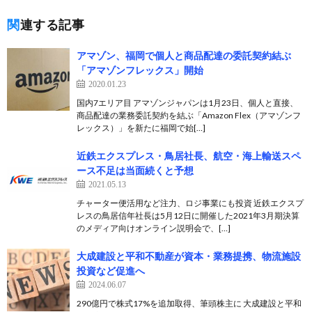
関連する記事
アマゾン、福岡で個人と商品配達の委託契約結ぶ
「アマゾンフレックス」開始
2020.01.23
国内7エリア目 アマゾンジャパンは1月23日、個人と直接、
商品配達の業務委託契約を結ぶ「Amazon Flex（アマゾンフ
レックス）」を新たに福岡で始[…]
近鉄エクスプレス・鳥居社長、航空・海上輸送スペ
ース不足は当面続くと予想
2021.05.13
チャーター便活用など注力、ロジ事業にも投資 近鉄エクスプ
レスの鳥居信年社長は5月12日に開催した2021年3月期決算
のメディア向けオンライン説明会で、[…]
大成建設と平和不動産が資本・業務提携、物流施設
投資など促進へ
2024.06.07
290億円で株式17%を追加取得、筆頭株主に 大成建設と平和