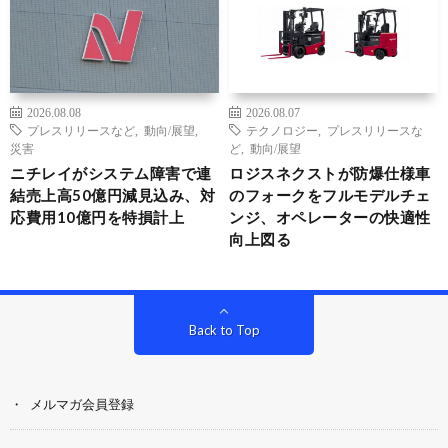
2026.08.08
2026.08.07
プレスリリースなど
,
動向/展望
,
テクノロジー
,
プレスリリースな
災害
ど
,
動向/展望
ニチレイがシステム障害で連
ロジスネクストが防爆仕様車
結売上高50億円減見込み、対
のフォークをフルモデルチェ
応費用10億円を特損計上
ンジ、オペレーターの快適性
向上図る
Back to Top
メルマガ会員登録