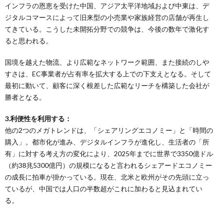
インフラの恩恵を受けた中国、アジア太平洋地域および中東は、デ
ジタルコマースによって旧来型の小売業や家族経営の店舗が再生し
てきている。こうした未開拓分野での競争は、今後の数年で激化す
ると思われる。
国境を越えた物流、より広範なネットワーク範囲、また接続のしや
すさは、EC事業者が占有率を拡大する上での下支えとなる。そして
最初に動いて、顧客に深く根差した広範なリーチを構築した会社が
勝者となる。
3.利便性を利用する：
他の2つのメガトレンドは、「シェアリングエコノミー」と「時間の
購入」。都市化が進み、デジタルインフラが進化し、生活者の「所
有」に対する考え方の変化により、2025年までに世界で3350億ドル
（約38兆5300億円）の規模になると言われるシェアードエコノミー
の成長に拍車が掛かっている。現在、北米と欧州がその先頭に立っ
ているが、中国では人口の半数超がこれに加わると見込まれてい
る。