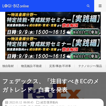
独自取材
物流施設/不動産
災害/事故/不祥事
テクノロジー/製品
フェデックス、「注目すべきECのメ
ガトレンド」白書を発表
2022.01.12 06:00:45
経営/業界動向