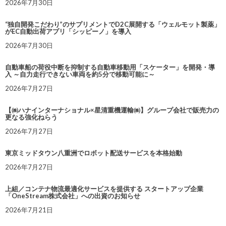
2026年7月30日
“独自開発こだわり”のサプリメントでD2C展開する「ウェルモット製薬」
がEC自動出荷アプリ「シッピーノ」を導入
2026年7月30日
自動車船の荷役中断を抑制する自動車移動用「スケーター」を開発・導
入 ～自力走行できない車両を約5分で移動可能に～
2026年7月27日
【㈱ハナインターナショナル×星清重機運輸㈱】グループ会社で販売力の
更なる強化ねらう
2026年7月27日
東京ミッドタウン八重洲でロボット配送サービスを本格始動
2026年7月27日
上組／コンテナ物流最適化サービスを提供する スタートアップ企業
「OneStream株式会社」への出資のお知らせ
2026年7月21日