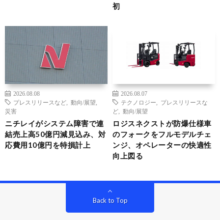
初
2026.08.08
2026.08.07
プレスリリースなど
,
動向/展望
,
テクノロジー
,
プレスリリースな
災害
ど
,
動向/展望
ニチレイがシステム障害で連
ロジスネクストが防爆仕様車
結売上高50億円減見込み、対
のフォークをフルモデルチェ
応費用10億円を特損計上
ンジ、オペレーターの快適性
向上図る
Back to Top