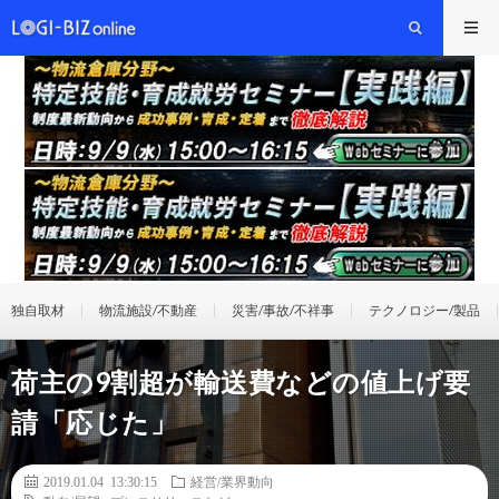
独自取材
物流施設/不動産
災害/事故/不祥事
テクノロジー/製品
荷主の9割超が輸送費などの値上げ要
請「応じた」
2019.01.04 13:30:15
経営/業界動向