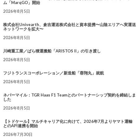
ム「MarqGO」開始
2026年8月5日
株式会社Univearth、倉吉運送株式会社と資本提携〜山陰エリアへ実運送
ネットワークを拡大〜
2026年8月5日
川崎重工業／ばら積運搬船「ARISTOS II」の引き渡し
2026年8月5日
フジトランスコーポレーション／新造船「蓉翔丸」就航
2026年8月5日
ネバーマイル：TGR Haas F1 Teamとのパートナーシップ契約を締結しま
した
2026年8月5日
【トドケール】マルチキャリア化に向けて、2026年7月よりヤマト運輸
とのAPI連携を開始
2026年7月30日