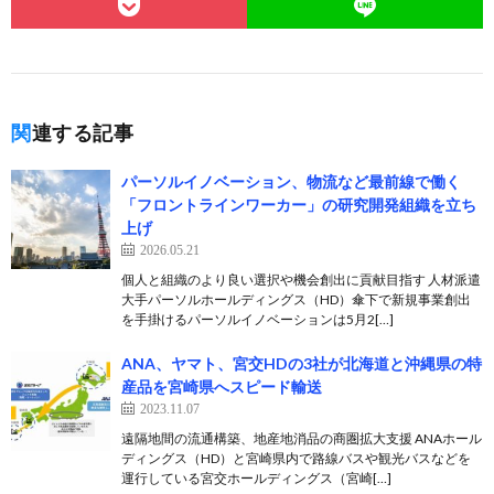
関連する記事
パーソルイノベーション、物流など最前線で働く
「フロントラインワーカー」の研究開発組織を立ち
上げ
2026.05.21
個人と組織のより良い選択や機会創出に貢献目指す 人材派遣
大手パーソルホールディングス（HD）傘下で新規事業創出
を手掛けるパーソルイノベーションは5月2[…]
ANA、ヤマト、宮交HDの3社が北海道と沖縄県の特
産品を宮崎県へスピード輸送
2023.11.07
遠隔地間の流通構築、地産地消品の商圏拡大支援 ANAホール
ディングス（HD）と宮崎県内で路線バスや観光バスなどを
運行している宮交ホールディングス（宮崎[…]