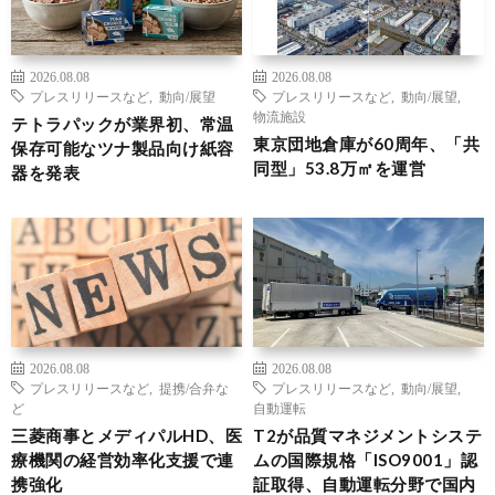
2026.08.08
2026.08.08
プレスリリースなど
,
動向/展望
プレスリリースなど
,
動向/展望
,
物流施設
テトラパックが業界初、常温
東京団地倉庫が60周年、「共
保存可能なツナ製品向け紙容
同型」53.8万㎡を運営
器を発表
2026.08.08
2026.08.08
プレスリリースなど
,
提携/合弁な
プレスリリースなど
,
動向/展望
,
ど
自動運転
三菱商事とメディパルHD、医
T2が品質マネジメントシステ
療機関の経営効率化支援で連
ムの国際規格「ISO9001」認
携強化
証取得、自動運転分野で国内