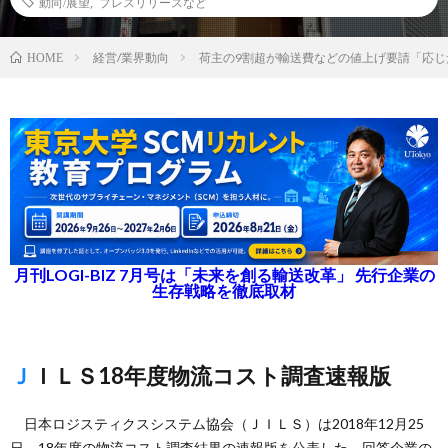
動向/展望
,
プレスリリースなど
経営/業界動向
荷主の9割超が輸送費などの値上げ要請「応じ
HOME
月刊LOGI-BIZ 7月号は「未来を創る輸送改革」 先行企業の
生存戦略を徹底取材
ＪＩＬＳ18年度物流コスト調査速報版
日本ロジスティクスシステム協会（ＪＩＬＳ）は2018年12月25
日、18年度の物流コスト調査結果の速報版を公表した。回答企業の