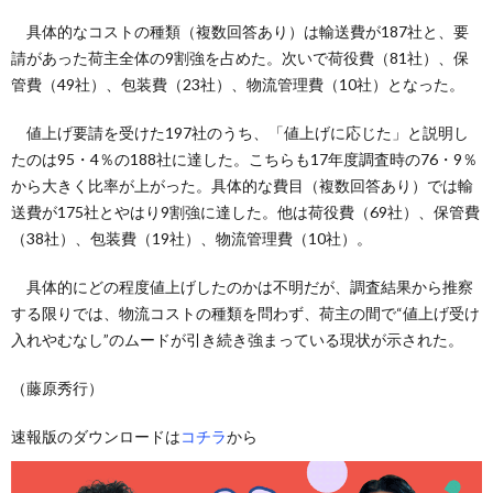
具体的なコストの種類（複数回答あり）は輸送費が187社と、要
請があった荷主全体の9割強を占めた。次いで荷役費（81社）、保
管費（49社）、包装費（23社）、物流管理費（10社）となった。
値上げ要請を受けた197社のうち、「値上げに応じた」と説明し
たのは95・4％の188社に達した。こちらも17年度調査時の76・9％
から大きく比率が上がった。具体的な費目（複数回答あり）では輸
送費が175社とやはり9割強に達した。他は荷役費（69社）、保管費
（38社）、包装費（19社）、物流管理費（10社）。
具体的にどの程度値上げしたのかは不明だが、調査結果から推察
する限りでは、物流コストの種類を問わず、荷主の間で“値上げ受け
入れやむなし”のムードが引き続き強まっている現状が示された。
（藤原秀行）
速報版のダウンロードは
コチラ
から