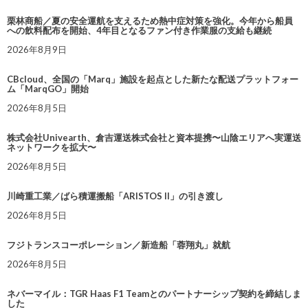
栗林商船／夏の安全運航を支えるため熱中症対策を強化。今年から船員
への飲料配布を開始、4年目となるファン付き作業服の支給も継続
2026年8月9日
CBcloud、全国の「Marq」施設を起点とした新たな配送プラットフォー
ム「MarqGO」開始
2026年8月5日
株式会社Univearth、倉吉運送株式会社と資本提携〜山陰エリアへ実運送
ネットワークを拡大〜
2026年8月5日
川崎重工業／ばら積運搬船「ARISTOS II」の引き渡し
2026年8月5日
フジトランスコーポレーション／新造船「蓉翔丸」就航
2026年8月5日
ネバーマイル：TGR Haas F1 Teamとのパートナーシップ契約を締結しま
した