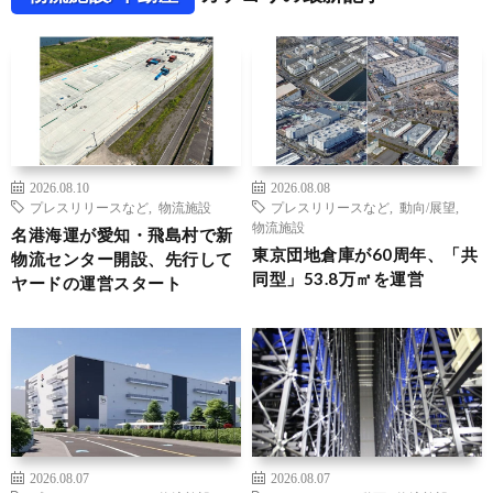
2026.08.10
2026.08.08
プレスリリースなど
,
物流施設
プレスリリースなど
,
動向/展望
,
物流施設
名港海運が愛知・飛島村で新
東京団地倉庫が60周年、「共
物流センター開設、先行して
同型」53.8万㎡を運営
ヤードの運営スタート
2026.08.07
2026.08.07