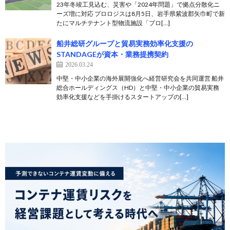
23年冬竣工見込む、災害や「2024年問題」で拠点分散化ニ
ーズ増に対応 プロロジスは8月5日、岩手県紫波郡矢巾町で新
たにマルチテナント型物流施設「プロ[…]
船井総研グループと貿易実務効率化支援の
STANDAGEが資本・業務提携契約
2026.03.24
中堅・中小企業の海外展開強化へ経営研究会を共同運営 船井
総合ホールディングス（HD）と中堅・中小企業の貿易実務
効率化支援などを手掛けるスタートアップの[…]