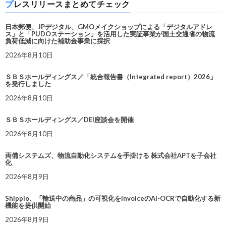
プレスリリースまとめてチェック
日本郵便、JPデジタル、GMOメイクショップによる「デジタルアドレ
ス」と「PUDOステーション」を活用した実証事業が国土交通省の物流
負荷低減に向けた補助金事業に採択
2026年8月10日
ＳＢＳホールディングス／「統合報告書（Integrated report）2026」
を発行しました
2026年8月10日
ＳＢＳホールディングス／DEI座談会を開催
2026年8月10日
両備システムズ、物流自動化システムを手掛ける 株式会社APTを子会社
化
2026年8月9日
Shippio、「輸送中の商品」の可視化をInvoiceのAI-OCRで自動化する新
機能を提供開始
2026年8月9日