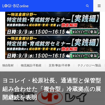
独自取材
物流施設/不動産
災害/事故/不祥事
テクノロジー/製品
ヨコレイ・松原社長、通過型と保管型
組み合わせた「複合型」冷蔵拠点の展
開継続を表明