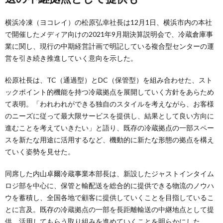
横浜冷凍（ヨコレイ）の松原弘幸社長は12月1日、横浜市内の本社
で開催したメディア向けの2021年9月期決算説明会で、冷蔵倉庫事
業に関し、現行の中期経営計画で明記している複合型センターの運
営を引き続き推進していく意向を示した。
松原社長は、TC（通過型）とDC（保管型）を組み合わせた、スト
ックポイント的機能を持つ冷蔵拠点を展開していく方針をあらため
て表明。「われわれができる独自のスタイルを考えながら、お客様
のニーズに従って最大限サービスを提供し、結果として良い方向に
進むことを考えていきたい」と語り、既存の冷蔵拠点の一部スペー
スを新たな用途に活用するなど、機動的に新たな形態の拠点を構え
ていく姿勢を見せた。
同席した内山卓爾冷蔵事業本部長は、新設したジャストインタイム
ロジ部を中心に、保管と輸配送を総合的に提供できる物流のノウハ
ウを蓄積し、全国各地で顧客に提供していくことを目指しているこ
とに言及。既存の冷蔵拠点の一部を長距離輸送の中継地点として提
供、活用してもらう取り組みを進めていくことを明らかにした。