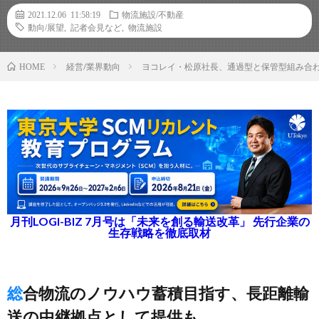
2021.12.06 11:58:19
物流施設/不動産
動向/展望
,
記者会見など
,
物流施設
経営/業界動向
ヨコレイ・松原社長、通過型と保管型組み合
HOME
月刊LOGI-BIZ 7月号は「未来を創る輸送改革」 先行企業の
生存戦略を徹底取材
総合物流のノウハウ蓄積目指す、長距離輸
送の中継拠点として提供も