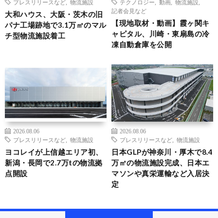
プレスリリースなど
,
物流施設
テクノロジー
,
動画
,
物流施設
,
記者会見など
大和ハウス、大阪・茨木の旧
【現地取材・動画】霞ヶ関キ
パナ工場跡地で3.1万㎡のマル
ャピタル、川崎・東扇島の冷
チ型物流施設着工
凍自動倉庫を公開
2026.08.06
2026.08.06
プレスリリースなど
,
物流施設
プレスリリースなど
,
物流施設
ヨコレイが上信越エリア初、
日本GLPが神奈川・厚木で8.4
新潟・長岡で2.7万tの物流拠
万㎡の物流施設完成、日本エ
点開設
マソンや真栄運輸など入居決
定