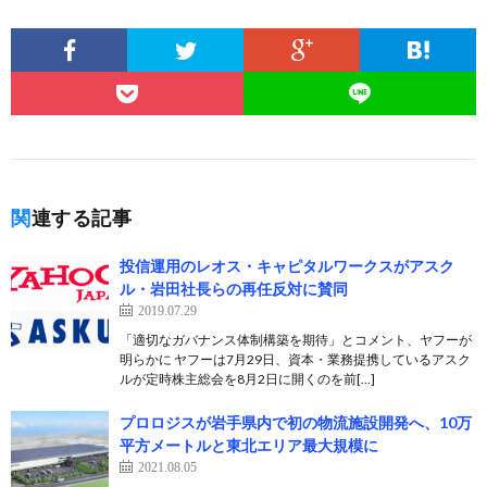
関連する記事
投信運用のレオス・キャピタルワークスがアスク
ル・岩田社長らの再任反対に賛同
2019.07.29
「適切なガバナンス体制構築を期待」とコメント、ヤフーが
明らかに ヤフーは7月29日、資本・業務提携しているアスク
ルが定時株主総会を8月2日に開くのを前[…]
プロロジスが岩手県内で初の物流施設開発へ、10万
平方メートルと東北エリア最大規模に
2021.08.05