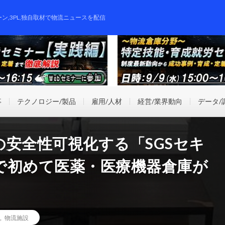
ーン,3PL,独自取材で物流ニュースを配信
事
テクノロジー/製品
雇用/人材
経営/業界動向
データ/
安全性可視化する「SGSセキ
で初めて医薬・医療機器倉庫が
,
物流施設