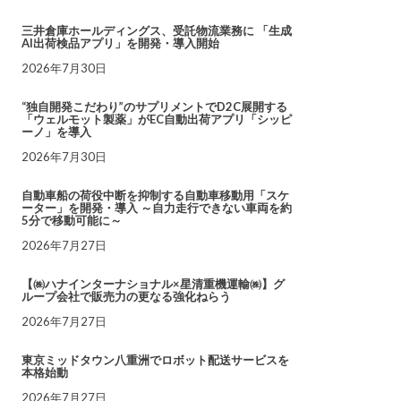
三井倉庫ホールディングス、受託物流業務に 「生成
AI出荷検品アプリ」を開発・導入開始
2026年7月30日
“独自開発こだわり”のサプリメントでD2C展開する
「ウェルモット製薬」がEC自動出荷アプリ「シッピ
ーノ」を導入
2026年7月30日
自動車船の荷役中断を抑制する自動車移動用「スケ
ーター」を開発・導入 ～自力走行できない車両を約
5分で移動可能に～
2026年7月27日
【㈱ハナインターナショナル×星清重機運輸㈱】グ
ループ会社で販売力の更なる強化ねらう
2026年7月27日
東京ミッドタウン八重洲でロボット配送サービスを
本格始動
2026年7月27日