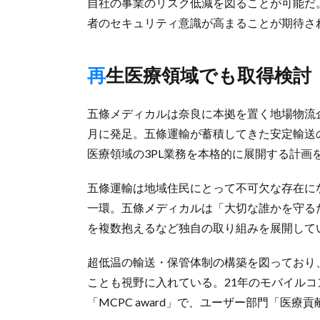
自社の事業のリスク低減を図ることが可能だ
者のセキュリティ意識が高まることが期待さ
再生医療領域でも取得検討
五條メディカルは奈良に本拠を置く地場物流企
月に発足。五條運輸が蓄積してきた安定輸送
医療領域の3PL業務を本格的に展開する計画
五條運輸は地域住民にとって不可欠な存在に
一環。五條メディカルは「大切な誰かを守る
を複数抱えるなど独自の取り組みを展開して
超低温の輸送・保管体制の構築を図っており
ことも視野に入れている。21年のモバイルコ
「MCPC award」で、ユーザー部門「医