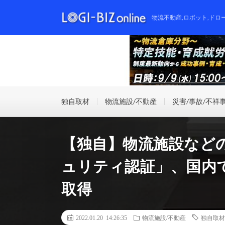
物流不動産,ロボット,ドロ
独自取材
物流施設/不動産
災害/事故/不祥
【独自】物流施設などの
ュリティ認証」、国内
取得
2022.01.20 14:26:35
物流施設/不動産
独自取材