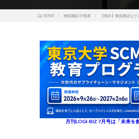
物流施設/不動産
【独自】物流施設など
HOME
月刊LOGI-BIZ 7月号は「未