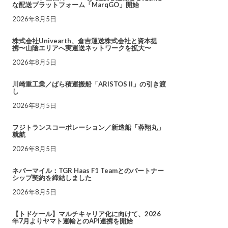
な配送プラットフォーム「MarqGO」開始
2026年8月5日
株式会社Univearth、倉吉運送株式会社と資本提
携〜山陰エリアへ実運送ネットワークを拡大〜
2026年8月5日
川崎重工業／ばら積運搬船「ARISTOS II」の引き渡
し
2026年8月5日
フジトランスコーポレーション／新造船「蓉翔丸」
就航
2026年8月5日
ネバーマイル：TGR Haas F1 Teamとのパートナー
シップ契約を締結しました
2026年8月5日
【トドケール】マルチキャリア化に向けて、2026
年7月よりヤマト運輸とのAPI連携を開始