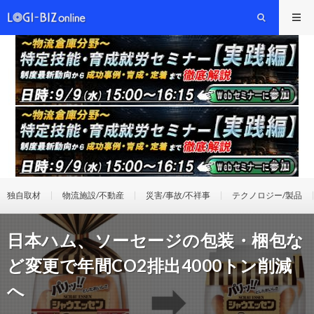
独自取材
物流施設/不動産
災害/事故/不祥事
テクノロジー/製品
日本ハム、ソーセージの包装・梱包な
ど変更で年間CO2排出4000トン削減
へ