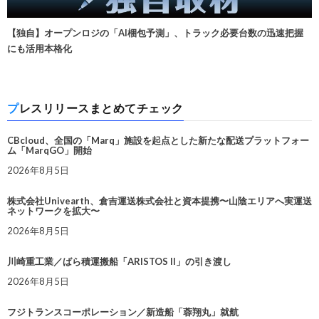
【独自】オープンロジの「AI梱包予測」、トラック必要台数の迅速把握
にも活用本格化
プレスリリースまとめてチェック
CBcloud、全国の「Marq」施設を起点とした新たな配送プラットフォー
ム「MarqGO」開始
2026年8月5日
株式会社Univearth、倉吉運送株式会社と資本提携〜山陰エリアへ実運送
ネットワークを拡大〜
2026年8月5日
川崎重工業／ばら積運搬船「ARISTOS II」の引き渡し
2026年8月5日
フジトランスコーポレーション／新造船「蓉翔丸」就航