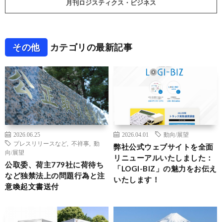
月刊ロジスティクス・ビジネス
その他
カテゴリの最新記事
2026.06.25
2026.04.01
動向/展望
プレスリリースなど
,
不祥事
,
動
弊社公式ウェブサイトを全面
向/展望
リニューアルいたしました：
公取委、荷主779社に荷待ち
「LOGI-BIZ」の魅力をお伝え
など独禁法上の問題行為と注
いたします！
意喚起文書送付