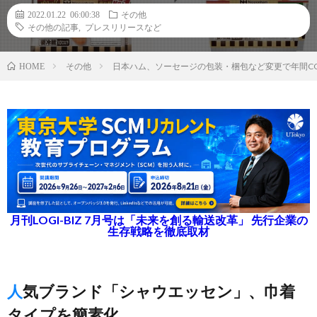
2022.01.22 06:00:38
その他
その他の記事
,
プレスリリースなど
その他
日本ハム、ソーセージの包装・梱包など変更で年間CO
HOME
月刊LOGI-BIZ 7月号は「未来を創る輸送改革」 先行企業の
生存戦略を徹底取材
人気ブランド「シャウエッセン」、巾着
タイプを簡素化