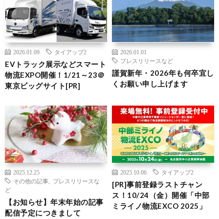
2026.01.09
タイアップ2
2026.01.01
プレスリリースなど
EVトラック展示などスマート
謹賀新年・2026年も何卒宜し
物流EXPO開催！1/21～23＠
くお願い申し上げます
東京ビッグサイト[PR]
2025.12.25
2025.10.06
タイアップ2
その他の記事
,
プレスリリースな
[PR]事前登録ラストチャン
ど
ス！10/24（金）開催「中部
【お知らせ】年末年始の記事
ミライノ物流EXCO 2025」
配信予定につきまして