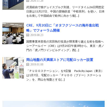
2020.11.28
武漢経由で独デュイスブルク到達、リードタイム26日間想定
日新は11月27日、中国の貨物鉄道「中欧班列」を使い、日本
を出発して中国経由で欧州に向かう複[…]
CRE、9月20日に「オタフクソースの海外進出戦
略」でフォーラム開催
2019.08.23
国際事業本部長の宮田執行役員が障害乗り越える術を指南へ
シーアールイー（CRE）は9月20日午後3時から、東京・虎ノ
門の「虎ノ門ツインビルディング」西[…]
岡山地盤の天満屋ストアに宅配ロッカー設置
2019.01.08
「ＰＵＤＯステーション」を9店舗 Packcity Japan（東京）
は1月7日、宅配ロッカー「ＰＵＤＯ（プドー）ステーショ
ン」を、岡山を地盤とする[…]