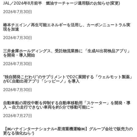
JAL／2026年8月前半 燃油サーチャージ適用額のお知らせ(変更)
2026年7月30日
椿本チエイン／再生可能エネルギーを活用し、カーボンニュートラル実
現を加速
2026年7月30日
三井倉庫ホールディングス、受託物流業務に 「生成AI出荷検品アプリ」
を開発・導入開始
2026年7月30日
“独自開発こだわり”のサプリメントでD2C展開する「ウェルモット製薬」
がEC自動出荷アプリ「シッピーノ」を導入
2026年7月30日
自動車船の荷役中断を抑制する自動車移動用「スケーター」を開発・導
入 ～自力走行できない車両を約5分で移動可能に～
2026年7月27日
【㈱ハナインターナショナル×星清重機運輸㈱】グループ会社で販売力の
更なる強化ねらう