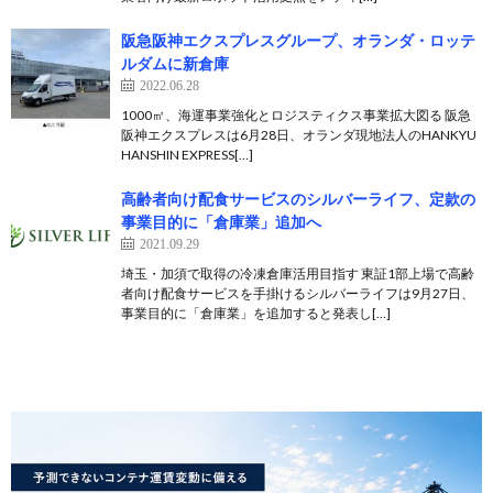
阪急阪神エクスプレスグループ、オランダ・ロッテ
ルダムに新倉庫
2022.06.28
1000㎡、海運事業強化とロジスティクス事業拡大図る 阪急
阪神エクスプレスは6月28日、オランダ現地法人のHANKYU
HANSHIN EXPRESS[…]
高齢者向け配食サービスのシルバーライフ、定款の
事業目的に「倉庫業」追加へ
2021.09.29
埼玉・加須で取得の冷凍倉庫活用目指す 東証1部上場で高齢
者向け配食サービスを手掛けるシルバーライフは9月27日、
事業目的に「倉庫業」を追加すると発表し[…]