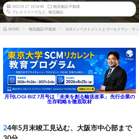
2022.01.27 10:34:40
物流施設/不動産
プレスリリースなど
,
物流施設
物流施設/不動産
GLRインベストメントとゴールドマン・サ
HOME
月刊LOGI-BIZ 7月号は「未来を創る輸送改革」 先行企業の
生存戦略を徹底取材
24年5月末竣工見込む、大阪市中心部まで
30分