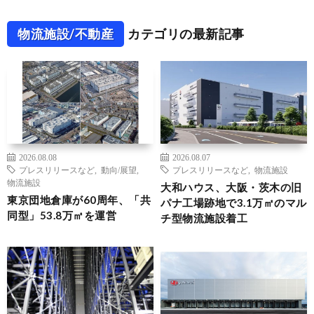
物流施設/不動産
カテゴリの最新記事
2026.08.08
2026.08.07
プレスリリースなど
,
動向/展望
,
プレスリリースなど
,
物流施設
物流施設
大和ハウス、大阪・茨木の旧
東京団地倉庫が60周年、「共
パナ工場跡地で3.1万㎡のマル
同型」53.8万㎡を運営
チ型物流施設着工