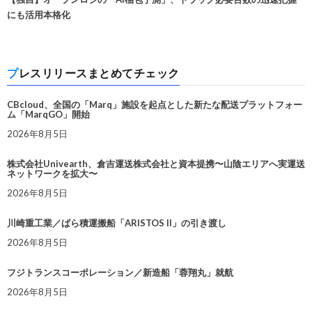
にも活用本格化
プレスリリースまとめてチェック
CBcloud、全国の「Marq」施設を起点とした新たな配送プラットフォー
ム「MarqGO」開始
2026年8月5日
株式会社Univearth、倉吉運送株式会社と資本提携〜山陰エリアへ実運送
ネットワークを拡大〜
2026年8月5日
川崎重工業／ばら積運搬船「ARISTOS II」の引き渡し
2026年8月5日
フジトランスコーポレーション／新造船「蓉翔丸」就航
2026年8月5日