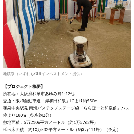
地鎮祭（いずれもGLRインベストメント提供）
【プロジェクト概要】
所在地：大阪府和泉市あゆみ野1-12他
交通：阪和自動車道「岸和田和泉」ICより約550m
和泉中央駅発 南海バステクノステージ線「ららぽーと和泉前」バス
停より180m（徒歩約2分）
敷地面積：5万2106平方メートル（約1万5762坪）
延べ床面積：約10万532平方メートル（約3万411坪）（予定）