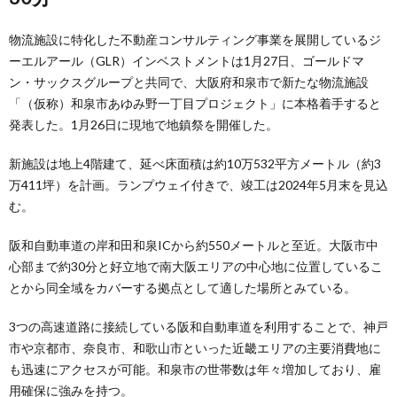
物流施設に特化した不動産コンサルティング事業を展開しているジ
ーエルアール（GLR）インベストメントは1月27日、ゴールドマ
ン・サックスグループと共同で、大阪府和泉市で新たな物流施設
「（仮称）和泉市あゆみ野一丁目プロジェクト」に本格着手すると
発表した。1月26日に現地で地鎮祭を開催した。
新施設は地上4階建て、延べ床面積は約10万532平方メートル（約3
万411坪）を計画。ランプウェイ付きで、竣工は2024年5月末を見込
む。
阪和自動車道の岸和田和泉ICから約550メートルと至近。大阪市中
心部まで約30分と好立地で南大阪エリアの中心地に位置しているこ
とから同全域をカバーする拠点として適した場所とみている。
3つの高速道路に接続している阪和自動車道を利用することで、神戸
市や京都市、奈良市、和歌山市といった近畿エリアの主要消費地に
も迅速にアクセスが可能。和泉市の世帯数は年々増加しており、雇
用確保に強みを持つ。