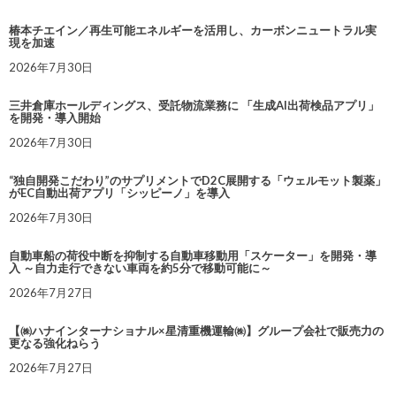
椿本チエイン／再生可能エネルギーを活用し、カーボンニュートラル実
現を加速
2026年7月30日
三井倉庫ホールディングス、受託物流業務に 「生成AI出荷検品アプリ」
を開発・導入開始
2026年7月30日
“独自開発こだわり”のサプリメントでD2C展開する「ウェルモット製薬」
がEC自動出荷アプリ「シッピーノ」を導入
2026年7月30日
自動車船の荷役中断を抑制する自動車移動用「スケーター」を開発・導
入 ～自力走行できない車両を約5分で移動可能に～
2026年7月27日
【㈱ハナインターナショナル×星清重機運輸㈱】グループ会社で販売力の
更なる強化ねらう
2026年7月27日