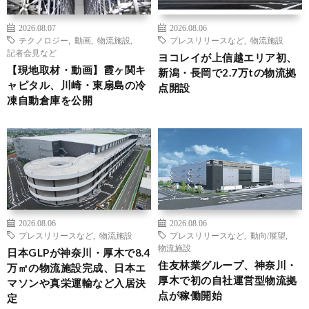
2026.08.07
2026.08.06
テクノロジー
,
動画
,
物流施設
,
プレスリリースなど
,
物流施設
記者会見など
ヨコレイが上信越エリア初、
【現地取材・動画】霞ヶ関キ
新潟・長岡で2.7万tの物流拠
ャピタル、川崎・東扇島の冷
点開設
凍自動倉庫を公開
2026.08.06
2026.08.06
プレスリリースなど
,
物流施設
プレスリリースなど
,
動向/展望
,
物流施設
日本GLPが神奈川・厚木で8.4
住友林業グループ、神奈川・
万㎡の物流施設完成、日本エ
厚木で初の自社運営型物流拠
マソンや真栄運輸など入居決
点が稼働開始
定