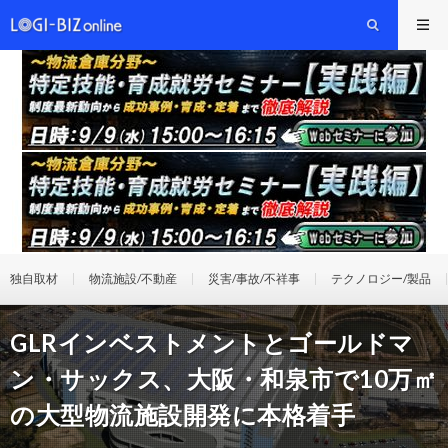
独自取材
物流施設/不動産
災害/事故/不祥事
テクノロジー/製品
GLRインベストメントとゴールドマ
ン・サックス、大阪・和泉市で10万㎡
の大型物流施設開発に本格着手