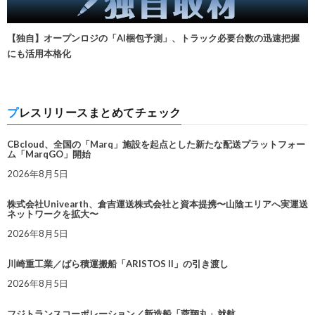
【独自】オープンロジの「AI梱包予測」、トラック必要台数の迅速把握
にも活用本格化
プレスリリースまとめてチェック
CBcloud、全国の「Marq」施設を起点とした新たな配送プラットフォー
ム「MarqGO」開始
2026年8月5日
株式会社Univearth、倉吉運送株式会社と資本提携〜山陰エリアへ実運送
ネットワークを拡大〜
2026年8月5日
川崎重工業／ばら積運搬船「ARISTOS II」の引き渡し
2026年8月5日
フジトランスコーポレーション／新造船「蓉翔丸」就航