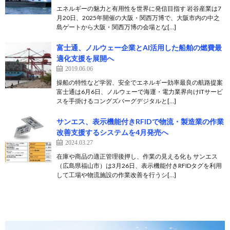
エネルギーの魅力と有用性を世界に発信目指す 岩谷産業は7
月20日、2025年開催の大阪・関西万博で、大阪市内の中之
島ゲートから大阪・関西万博の会場とな[…]
富士通、ノルウェー企業とAI活用した船舶の燃費最
適化支援を展開へ
2019.06.06
操船の特性など学習、安全でエネルギー効率最良の航路提案
富士通は6月6日、ノルウェーで海運・電力業界向けITサービ
スを手掛けるコングズバーグデジタルと[…]
サンエス、表示機能付きRFIDで物流・製造業の作業
改善支援するシステムを4月発売へ
2024.03.27
在庫や商品の適正管理後押し、作業の見える化も サンエス
（広島県福山市）は3月26日、表示機能付きRFIDタグを利用
して工場や物流施設の作業改善を行うシ[…]