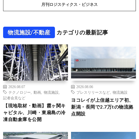
月刊ロジスティクス・ビジネス
物流施設/不動産
カテゴリの最新記事
2026.08.07
2026.08.06
テクノロジー
,
動画
,
物流施設
,
プレスリリースなど
,
物流施設
記者会見など
ヨコレイが上信越エリア初、
【現地取材・動画】霞ヶ関キ
新潟・長岡で2.7万tの物流拠
ャピタル、川崎・東扇島の冷
点開設
凍自動倉庫を公開