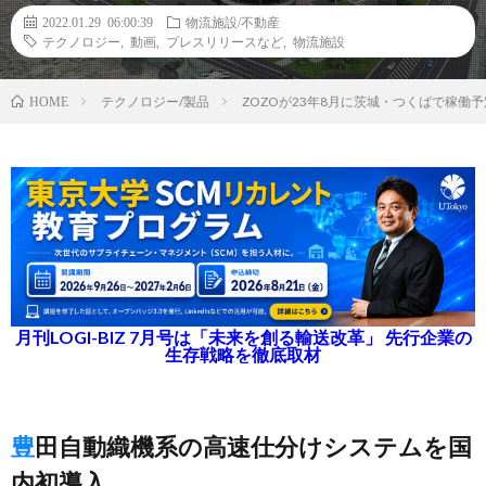
2022.01.29 06:00:39
物流施設/不動産
テクノロジー
,
動画
,
プレスリリースなど
,
物流施設
テクノロジー/製品
ZOZOが23年8月に茨城・つくばで稼働
HOME
月刊LOGI-BIZ 7月号は「未来を創る輸送改革」 先行企業の
生存戦略を徹底取材
豊田自動織機系の高速仕分けシステムを国
内初導入