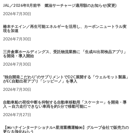
JAL／2026年8月前半 燃油サーチャージ適用額のお知らせ(変更)
2026年7月30日
椿本チエイン／再生可能エネルギーを活用し、カーボンニュートラル実
現を加速
2026年7月30日
三井倉庫ホールディングス、受託物流業務に 「生成AI出荷検品アプリ」
を開発・導入開始
2026年7月30日
“独自開発こだわり”のサプリメントでD2C展開する「ウェルモット製薬」
がEC自動出荷アプリ「シッピーノ」を導入
2026年7月30日
自動車船の荷役中断を抑制する自動車移動用「スケーター」を開発・導
入 ～自力走行できない車両を約5分で移動可能に～
2026年7月27日
【㈱ハナインターナショナル×星清重機運輸㈱】グループ会社で販売力の
更なる強化ねらう