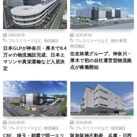
2026.08.06
2026.08.06
プレスリリースなど
,
物流施設
プレスリリースなど
,
動向/展望
,
物流施設
日本GLPが神奈川・厚木で8.4
住友林業グループ、神奈川・
万㎡の物流施設完成、日本エ
厚木で初の自社運営型物流拠
マソンや真栄運輸など入居決
点が稼働開始
定
2026.08.06
2026.08.06
プレスリリースなど
,
物流施設
プレスリリースなど
,
物流施設
CRE、埼玉・朝霞で同一エリ
阪急阪神不動産、兵庫・川西