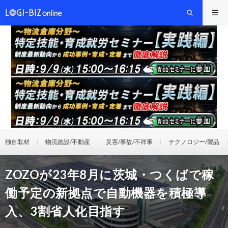
独自取材
物流施設/不動産
災害/事故/不祥事
テクノロジー/製品
ZOZOが23年8月に茨城・つくばで稼
働予定の新拠点で自動機器を積極導
入、3割省人化目指す