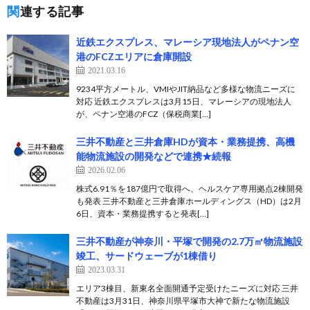
関連する記事
近鉄エクスプレス、マレーシア現地法人がペナン空
港のFCZエリアに倉庫開設
2021.03.16
9234平方メートル、VMIやJIT納品など多様な物流ニーズに
対応 近鉄エクスプレスは3月15日、マレーシアの現地法人
が、ペナン空港のFCZ（保税商業[…]
三井不動産と三井倉庫HDが資本・業務提携、高機
能物流施設の開発などで連携★続報
2026.02.06
株式6.91％を187億円で取得へ、ヘルスケア専用拠点2棟開発
も発表 三井不動産と三井倉庫ホールディングス（HD）は2月
6日、資本・業務提携すると発表[…]
三井不動産が神奈川・平塚で開発の2.7万㎡物流施設
竣工、サードウェーブが1棟借り
2023.03.31
エリア3棟目、新東名全面開通予定受けたニーズに対応 三井
不動産は3月31日、神奈川県平塚市大神で新たな物流施設