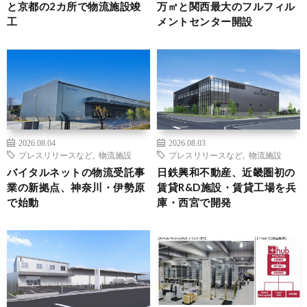
と京都の2カ所で物流施設竣
万㎡と関西最大のフルフィル
工
メントセンター開設
2026.08.04
2026.08.03
プレスリリースなど
,
物流施設
プレスリリースなど
,
物流施設
バイタルネットの物流受託事
日鉄興和不動産、近畿圏初の
業の新拠点、神奈川・伊勢原
賃貸R&D施設・賃貸工場を兵
で始動
庫・西宮で開発