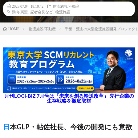
2023.07.04 18:10:42
物流施設/不動産
動向/展望
,
記者会見など
,
物流施設
物流施設/不動産
千葉・流山の大型物流施設開発プロジェクトA
HOME
月刊LOGI-BIZ 7月号は「未来を創る輸送改革」 先行企業の
生存戦略を徹底取材
日本GLP・帖佐社長、今後の開発にも意欲