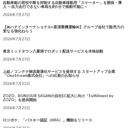
自動車船の荷役中断を抑制する自動車移動用「スケーター」を開発・導
入 ～自力走行できない車両を約5分で移動可能に～
2026年7月27日
【㈱ハナインターナショナル×星清重機運輸㈱】グループ会社で販売力の
更なる強化ねらう
2026年7月27日
東京ミッドタウン八重洲でロボット配送サービスを本格始動
2026年7月27日
上組／コンテナ物流最適化サービスを提供する スタートアップ企業
「OneStream株式会社」への出資のお知らせ
2026年7月21日
ZOZO、BONJOUR SAGANの自社EC拡大に向け「Fulfillment by
ZOZO」を提供開始
2026年7月21日
ロジポケ、「パスキー認証（MFA）」機能をリリース
2026年7月21日