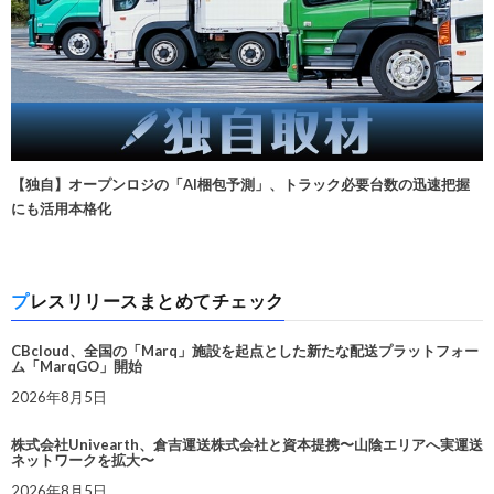
【独自】オープンロジの「AI梱包予測」、トラック必要台数の迅速把握
にも活用本格化
プレスリリースまとめてチェック
CBcloud、全国の「Marq」施設を起点とした新たな配送プラットフォー
ム「MarqGO」開始
2026年8月5日
株式会社Univearth、倉吉運送株式会社と資本提携〜山陰エリアへ実運送
ネットワークを拡大〜
2026年8月5日