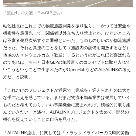
「流山4」の外観（日本GLP提供）
帖佐社長はこれまでの物流施設開発を振り返り、「かつては安全や
機密性を最優先して、関係者以外立ち入り禁止とか、ひどいところ
は不審者発見次第すぐに通報といった、ものものしいのが物流施設
だった。それと真逆のことをして（施設内の設備を開放するなど）
地域の方々をウェルカム（歓迎）するというのがこれほど喜ばれる
のであれば、もっと日本GLPの施設造りのコンセプトに取り入れて
いこうということで生まれたのがOpenHubなどのALFALINKの考え
方だ」と説明。
「これだけのプロジェクトが満床で（完成を）迎えられたのに大き
な手ごたえを感じている。まだまだ物流不動産業界は発展していく
ものだと考えており、いい事業機会に恵まれれば、積極的に取り組
んでいきたい」と述べ、ALFALINKプロジェクトを含めて、開発の
機会を捉えていくことに自信を見せた。
「ALFALINK流山」に関しては「トラックドライバーの長時間労働