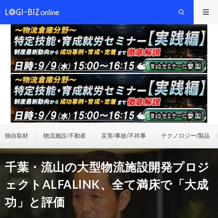
独自取材
物流施設/不動産
災害/事故/不祥事
テクノロジー/製品
千葉・流山の大型物流施設開発プロジ
ェクトALFALINK、全て満床で「大成
功」と評価