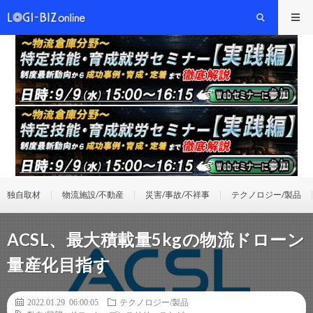
独自取材
物流施設/不動産
災害/事故/不祥事
テクノロジー/製品
ACSL、最大積載量5kgの物流ドローン
量産化目指す
2022.01.29 06:00:05
テクノロジー/製品