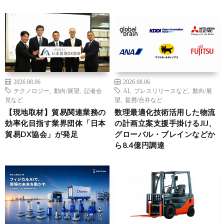
2026.08.06
2026.08.06
テクノロジー
,
動向/展望
,
記者会
AI
,
プレスリリースなど
,
動向/展
見など
望
,
提携/合弁など
【現地取材】貿易関連業務の
数理最適化技術活用した物流
効率化目指す業界団体「日本
の計画立案支援手掛けるJIJ、
貿易DX協会」が発足
グローバル・ブレインなどか
ら8.4億円調達