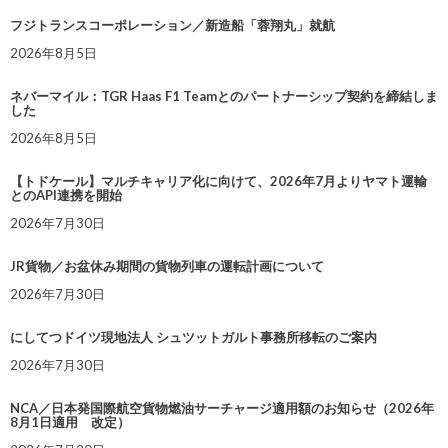
フジトランスコーポレーション／新造船「蓉翔丸」就航
2026年8月5日
ネバーマイル：TGR Haas F1 Teamとのパートナーシップ契約を締結しま
した
2026年8月5日
【トドケール】マルチキャリア化に向けて、2026年7月よりヤマト運輸
とのAPI連携を開始
2026年7月30日
JR貨物／お盆休み期間の貨物列車の運転計画について
2026年7月30日
にしてつドイツ現地法人 シュツットガルト事務所移転のご案内
2026年7月30日
NCA／日本発国際航空貨物燃油サーチャージ適用額のお知らせ（2026年
8月1日適用 改定）