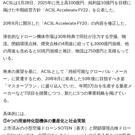
ACSLは1月28日、2025年に売上高100億円、純利益10億円を目標に
掲げた中期経営方針「ACSL Accelerate FY22」を公表した。
20年8月に開示した「ACSL Accelerate FY20」の内容を修正した。
潜在的なドローン機体市場は30年時典で同社が注力する空撮、物
流、閉鎖環境点検、煙突点検の4用途に絞っても3000億円規模、他
の用途も含めると10兆円規模と推計。物流は750億円と見積もって
いる。
将来の展望を基に、ACSLとして「持続可能なグローバル・メーカ
ー」に変遷するため、20年8月に発表した10年後に目指すべき姿
「マスタープラン」に盛り込んでいた、年間3万台を生産する量産メ
ーカーなど7項目を踏襲しつつ、新たに5つの事業戦略を掲げてい
る。
具体的には、
①4つの用途特化型機体の量産化と社会実装
上市済みの小型空撮ドローンSOTEN（蒼天）と閉鎖環境点検ドロー