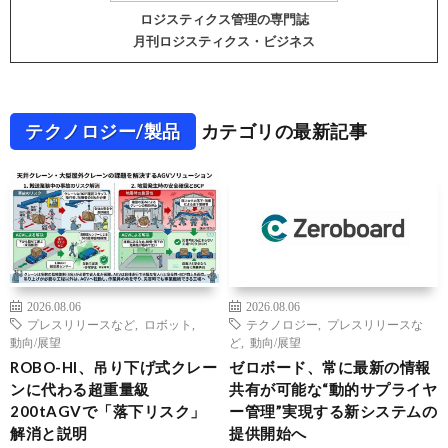
ロジスティクス管理の専門誌
月刊ロジスティクス・ビジネス
テクノロジー/製品
カテゴリの最新記事
2026.08.06
2026.08.06
プレスリリースなど
,
ロボット
,
テクノロジー
,
プレスリリースな
動向/展望
ど
,
動向/展望
ROBO-HI、吊り下げ式クレー
ゼロボード、常に最新の情報
ンに代わる超重量級
共有が可能な“動的サプライヤ
200tAGVで「落下リスク」
ー管理”実現する新システムの
解消と説明
提供開始へ