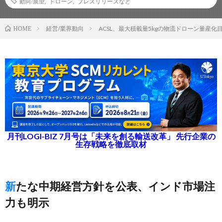
動向/展望
,
ドローン
,
プレスリリースなど
経営/業界動向
ACSL、最大積載量5kgの物流ドローン量産化
HOME
月刊LOGI-BIZ 7月号は「未来を創る輸送改革」 先行企業の
生存戦略を徹底取材
新たな中期経営方針を公表、インド市場注
力も明示