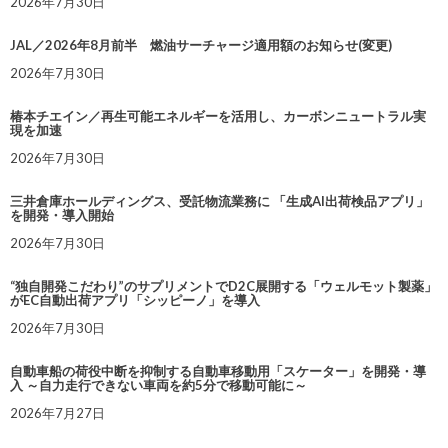
2026年7月30日
JAL／2026年8月前半 燃油サーチャージ適用額のお知らせ(変更)
2026年7月30日
椿本チエイン／再生可能エネルギーを活用し、カーボンニュートラル実
現を加速
2026年7月30日
三井倉庫ホールディングス、受託物流業務に 「生成AI出荷検品アプリ」
を開発・導入開始
2026年7月30日
“独自開発こだわり”のサプリメントでD2C展開する「ウェルモット製薬」
がEC自動出荷アプリ「シッピーノ」を導入
2026年7月30日
自動車船の荷役中断を抑制する自動車移動用「スケーター」を開発・導
入 ～自力走行できない車両を約5分で移動可能に～
2026年7月27日