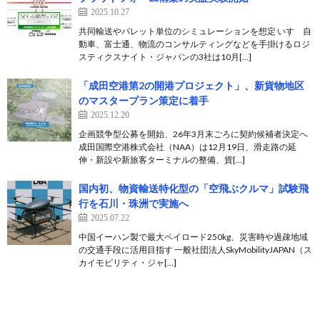
2025.10.27
共同輸送やパレット単位のシミュレーションを想定 いすゞ自
動車、富士通、物流のコンサルティングなどを手掛けるロジ
スティクスナイト・ジャパンの3社は10月[…]
「成田空港第2の開港プロジェクト」、新貨物地区
のマスタープラン策定に着手
2025.12.20
企画競争型公募を開始、26年3月末ごろに契約候補者決定へ
成田国際空港株式会社（NAA）は12月19日、滑走路の延
伸・新設や新旅客ターミナルの整備、貨[…]
国内初、物資輸送特化型の「空飛ぶクルマ」試験飛
行を石川・珠洲で実施へ
2025.07.22
中国イーハン製で最大ペイロード250kg、災害時や過疎地域
の交通手段に活用目指す 一般社団法人SkyMobilityJAPAN（ス
カイモビリティ・ジャ[…]