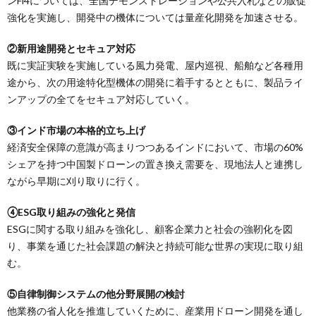
ンFi4については、全国デモンストレーションや公共入札などの販促
強化を実施し、開発中の機体については量産化開発を加速させる。
②新用途開発とセキュア対応
既に実証実験を実施している風力発電、屋内巡視、船舶など各種用
途から、次の用途特化型機体の開発に着手するとともに、製品ライ
ンアップの全てをセキュア対応していく。
③インド市場の本格的立ち上げ
経済安全保障の意識が高まりつつあるインドにおいて、市場の60%
シェアを持つ中国製ドローンの置き換え需要を、現地法人と連携し
ながら早期に刈り取りに行く。
④ESG取り組みの強化と発信
ESGに関する取り組みを強化し、顧客企業力と社会の強靭化を図
り、事業を通じた社会課題の解決と持続可能な世界の実現に取り組
む。
⑤自律制御システムの他分野展開の検討
他業務の省人化を推進していくために、産業用ドローン開発を通し