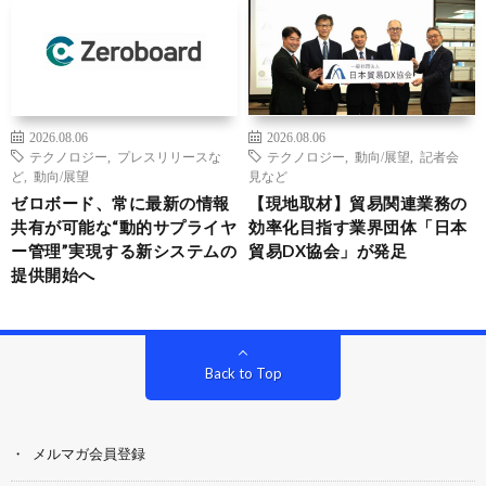
2026.08.06
2026.08.06
テクノロジー
,
プレスリリースな
テクノロジー
,
動向/展望
,
記者会
ど
,
動向/展望
見など
ゼロボード、常に最新の情報
【現地取材】貿易関連業務の
共有が可能な“動的サプライヤ
効率化目指す業界団体「日本
ー管理”実現する新システムの
貿易DX協会」が発足
提供開始へ
Back to Top
メルマガ会員登録