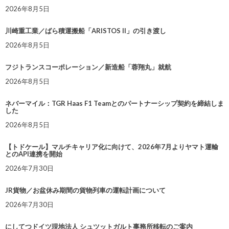
2026年8月5日
川崎重工業／ばら積運搬船「ARISTOS II」の引き渡し
2026年8月5日
フジトランスコーポレーション／新造船「蓉翔丸」就航
2026年8月5日
ネバーマイル：TGR Haas F1 Teamとのパートナーシップ契約を締結しま
した
2026年8月5日
【トドケール】マルチキャリア化に向けて、2026年7月よりヤマト運輸
とのAPI連携を開始
2026年7月30日
JR貨物／お盆休み期間の貨物列車の運転計画について
2026年7月30日
にしてつドイツ現地法人 シュツットガルト事務所移転のご案内