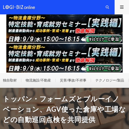
独自取材
物流施設/不動産
災害/事故/不祥事
テクノロジー/製品
トッパン・フォームズとブルーイノ
ベーション、AGV使った倉庫や工場な
どの自動巡回点検を共同提供