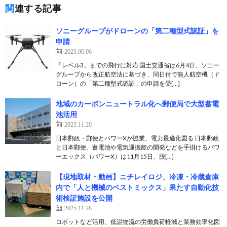
関連する記事
ソニーグループがドローンの「第二種型式認証」を
申請
2023.06.06
「レベル3」までの飛行に対応 国土交通省は6月4日、ソニー
グループから改正航空法に基づき、同日付で無人航空機（ド
ローン）の「第二種型式認証」の申請を受[…]
地域のカーボンニュートラル化へ郵便局で大型蓄電
池活用
2023.11.20
日本郵政・郵便とパワーXが協業、電力最適化図る 日本郵政
と日本郵便、蓄電池や電気運搬船の開発などを手掛けるパワ
ーエックス（パワーX）は11月15日、脱[…]
【現地取材・動画】ニチレイロジ、冷凍・冷蔵倉庫
内で「人と機械のベストミックス」果たす自動化技
術検証施設を公開
2025.11.28
ロボットなど活用、低温物流の労働負荷軽減と業務効率化図