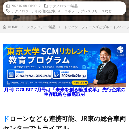
2022.02.08 06:00:12
テクノロジー/製品
テクノロジー
,
その他の記事
,
AI
,
ロボット
,
プレスリリースなど
テクノロジー/製品
トッパン・フォームズとブルーイノベーシ
HOME
月刊LOGI-BIZ 7月号は「未来を創る輸送改革」 先行企業の
生存戦略を徹底取材
ドローンなども連携可能、JR東の総合車両
センターでトライアル