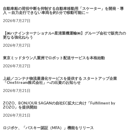
自動車船の荷役中断を抑制する自動車移動用「スケーター」を開発・導
入 ～自力走行できない車両を約5分で移動可能に～
2026年7月27日
【㈱ハナインターナショナル×星清重機運輸㈱】グループ会社で販売力の
更なる強化ねらう
2026年7月27日
東京ミッドタウン八重洲でロボット配送サービスを本格始動
2026年7月27日
上組／コンテナ物流最適化サービスを提供する スタートアップ企業
「OneStream株式会社」への出資のお知らせ
2026年7月21日
ZOZO、BONJOUR SAGANの自社EC拡大に向け「Fulfillment by
ZOZO」を提供開始
2026年7月21日
ロジポケ、「パスキー認証（MFA）」機能をリリース