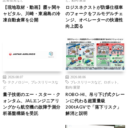
記者会見など
ど
,
動向/展望
【現地取材・動画】霞ヶ関キ
ロジスネクストが防爆仕様車
ャピタル、川崎・東扇島の冷
のフォークをフルモデルチェ
凍自動倉庫を公開
ンジ、オペレーターの快適性
向上図る
2026.08.07
2026.08.06
テクノロジー
,
プレスリリースな
プレスリリースなど
,
ロボット
,
ど
動向/展望
量子技術のエー・スター・ク
ROBO-HI、吊り下げ式クレー
ォンタム、JALエンジニアリ
ンに代わる超重量級
ングから航空機の故障予測分
200tAGVで「落下リスク」
析基盤構築を受託
解消と説明