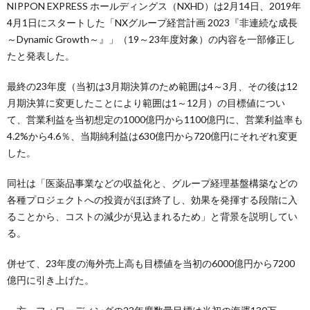
NIPPON EXPRESS ホールディングス（NXHD）は2月14日、2019年
4月1日にスタートした「NXグループ経営計画 2023『非連続な成長
～Dynamic Growth～』」（19～23年度対象）の内容を一部修正し
たと発表した。
最終の23年度（当初は3月期決算のため範囲は4～3月、その後は12
月期決算に変更したことにより範囲は1～12月）の目標値につい
て、営業利益を当初想定の1000億円から1100億円に、営業利益率も
4.2%から4.6％、当期純利益は630億円から720億円にそれぞれ変更
した。
同社は「医薬品事業などの収益化と、グループ経理基盤構築などの
各種プロジェクトへの投資がほぼ終了し、効果を発揮する段階に入
ることから、コストの減少が見込まれるため」と背景を説明してい
る。
併せて、23年度の海外売上高も目標値を当初の6000億円から7200
億円に引き上げた。