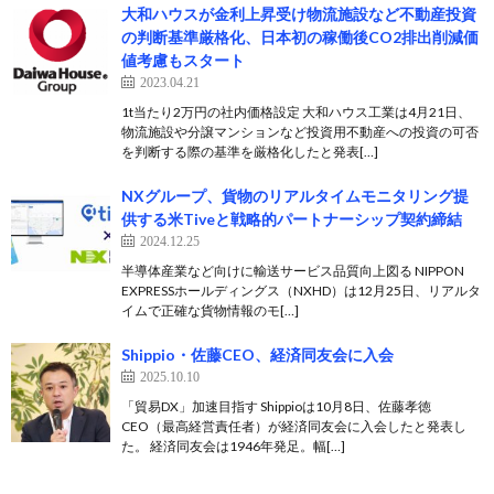
大和ハウスが金利上昇受け物流施設など不動産投資
の判断基準厳格化、日本初の稼働後CO2排出削減価
値考慮もスタート
2023.04.21
1t当たり2万円の社内価格設定 大和ハウス工業は4月21日、
物流施設や分譲マンションなど投資用不動産への投資の可否
を判断する際の基準を厳格化したと発表[…]
NXグループ、貨物のリアルタイムモニタリング提
供する米Tiveと戦略的パートナーシップ契約締結
2024.12.25
半導体産業など向けに輸送サービス品質向上図る NIPPON
EXPRESSホールディングス（NXHD）は12月25日、リアルタ
イムで正確な貨物情報のモ[…]
Shippio・佐藤CEO、経済同友会に入会
2025.10.10
「貿易DX」加速目指す Shippioは10月8日、佐藤孝徳
CEO（最高経営責任者）が経済同友会に入会したと発表し
た。 経済同友会は1946年発足。幅[…]