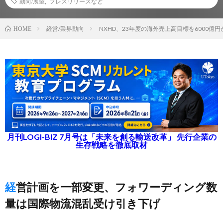
動向/展望
,
プレスリリースなど
経営/業界動向
NXHD、23年度の海外売上高目標を6000億円
HOME
月刊LOGI-BIZ 7月号は「未来を創る輸送改革」 先行企業の
生存戦略を徹底取材
経営計画を一部変更、フォワーディング数
量は国際物流混乱受け引き下げ