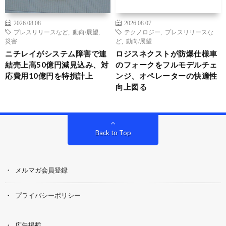
2026.08.08
2026.08.07
プレスリリースなど
,
動向/展望
,
テクノロジー
,
プレスリリースな
災害
ど
,
動向/展望
ニチレイがシステム障害で連
ロジスネクストが防爆仕様車
結売上高50億円減見込み、対
のフォークをフルモデルチェ
応費用10億円を特損計上
ンジ、オペレーターの快適性
向上図る
Back to Top
メルマガ会員登録
プライバシーポリシー
広告掲載