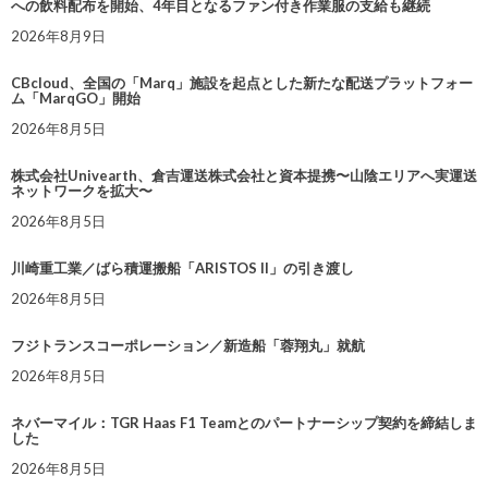
への飲料配布を開始、4年目となるファン付き作業服の支給も継続
2026年8月9日
CBcloud、全国の「Marq」施設を起点とした新たな配送プラットフォー
ム「MarqGO」開始
2026年8月5日
株式会社Univearth、倉吉運送株式会社と資本提携〜山陰エリアへ実運送
ネットワークを拡大〜
2026年8月5日
川崎重工業／ばら積運搬船「ARISTOS II」の引き渡し
2026年8月5日
フジトランスコーポレーション／新造船「蓉翔丸」就航
2026年8月5日
ネバーマイル：TGR Haas F1 Teamとのパートナーシップ契約を締結しま
した
2026年8月5日