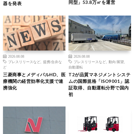
同型」53.8万㎡を運営
器を発表
2026.08.08
2026.08.08
プレスリリースなど
,
提携/合弁な
プレスリリースなど
,
動向/展望
,
ど
自動運転
三菱商事とメディパルHD、医
T2が品質マネジメントシステ
療機関の経営効率化支援で連
ムの国際規格「ISO9001」認
携強化
証取得、自動運転分野で国内
初