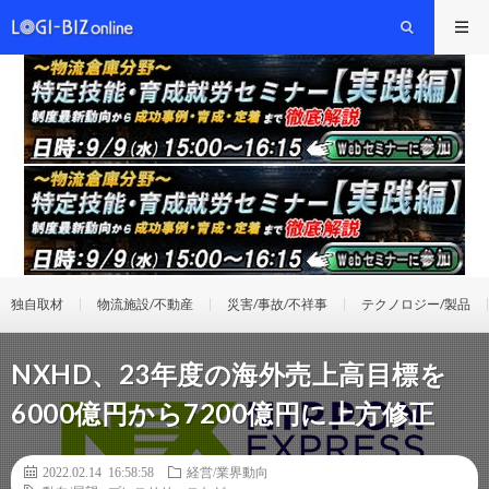
独自取材
物流施設/不動産
災害/事故/不祥事
テクノロジー/製品
NXHD、23年度の海外売上高目標を
6000億円から7200億円に上方修正
2022.02.14 16:58:58
経営/業界動向