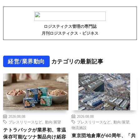
ロジスティクス管理の専門誌
月刊ロジスティクス・ビジネス
経営/業界動向
カテゴリの最新記事
2026.08.08
2026.08.08
プレスリリースなど
,
動向/展望
プレスリリースなど
,
動向/展望
,
物流施設
テトラパックが業界初、常温
東京団地倉庫が60周年、「共
保存可能なツナ製品向け紙容