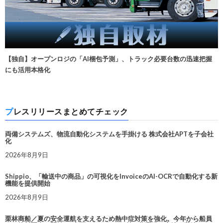
【独自】オープンロジの「AI梱包予測」、トラック必要台数の迅速把握
にも活用本格化
プレスリリースまとめてチェック
両備システムズ、物流自動化システムを手掛ける 株式会社APTを子会社
化
2026年8月9日
Shippio、「輸送中の商品」の可視化をInvoiceのAI-OCRで自動化する新
機能を提供開始
2026年8月9日
栗林商船／夏の安全運航を支えるため熱中症対策を強化。今年から船員