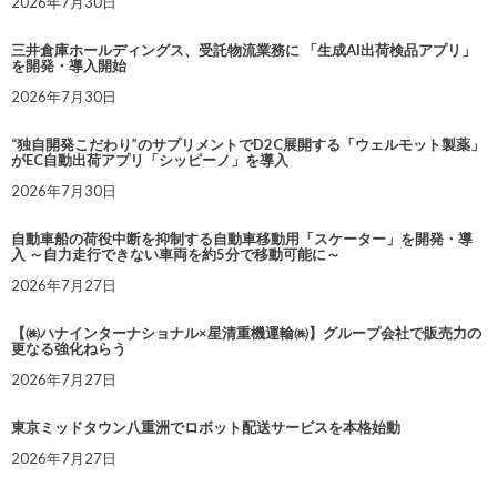
2026年7月30日
三井倉庫ホールディングス、受託物流業務に 「生成AI出荷検品アプリ」
を開発・導入開始
2026年7月30日
“独自開発こだわり”のサプリメントでD2C展開する「ウェルモット製薬」
がEC自動出荷アプリ「シッピーノ」を導入
2026年7月30日
自動車船の荷役中断を抑制する自動車移動用「スケーター」を開発・導
入 ～自力走行できない車両を約5分で移動可能に～
2026年7月27日
【㈱ハナインターナショナル×星清重機運輸㈱】グループ会社で販売力の
更なる強化ねらう
2026年7月27日
東京ミッドタウン八重洲でロボット配送サービスを本格始動
2026年7月27日