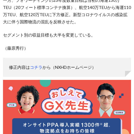
一方、フォワーディングの23年度数量目標は当初の海運130万
TEU（20フィート標準コンテナ換算）、航空140万TEUから海運110
万TEU、航空120万TEUに下方修正。新型コロナウイルスの感染拡
大に伴う国際物流の混乱を反映させた。
セグメント別の収益目標も大半を変更している。
（藤原秀行）
修正内容は
コチラ
から（NXHDホームページ）