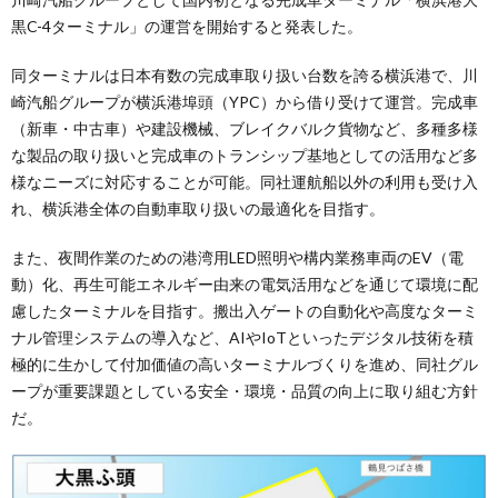
黒C-4ターミナル」の運営を開始すると発表した。
同ターミナルは日本有数の完成車取り扱い台数を誇る横浜港で、川
崎汽船グループが横浜港埠頭（YPC）から借り受けて運営。完成車
（新車・中古車）や建設機械、ブレイクバルク貨物など、多種多様
な製品の取り扱いと完成車のトランシップ基地としての活用など多
様なニーズに対応することが可能。同社運航船以外の利用も受け入
れ、横浜港全体の自動車取り扱いの最適化を目指す。
また、夜間作業のための港湾用LED照明や構内業務車両のEV（電
動）化、再生可能エネルギー由来の電気活用などを通じて環境に配
慮したターミナルを目指す。搬出入ゲートの自動化や高度なターミ
ナル管理システムの導入など、AIやIoTといったデジタル技術を積
極的に生かして付加価値の高いターミナルづくりを進め、同社グル
ープが重要課題としている安全・環境・品質の向上に取り組む方針
だ。