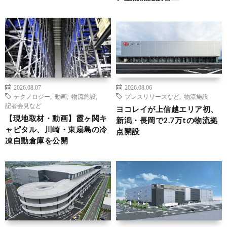
2026.08.07
2026.08.06
テクノロジー
,
動画
,
物流施設
,
プレスリリースなど
,
物流施設
記者会見など
ヨコレイが上信越エリア初、
【現地取材・動画】霞ヶ関キ
新潟・長岡で2.7万tの物流拠
ャピタル、川崎・東扇島の冷
点開設
凍自動倉庫を公開