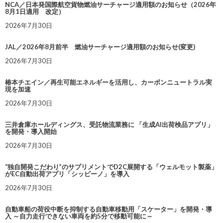
NCA／日本発国際航空貨物燃油サーチャージ適用額のお知らせ（2026年
8月1日適用 改定）
2026年7月30日
JAL／2026年8月前半 燃油サーチャージ適用額のお知らせ(変更)
2026年7月30日
椿本チエイン／再生可能エネルギーを活用し、カーボンニュートラル実
現を加速
2026年7月30日
三井倉庫ホールディングス、受託物流業務に 「生成AI出荷検品アプリ」
を開発・導入開始
2026年7月30日
“独自開発こだわり”のサプリメントでD2C展開する「ウェルモット製薬」
がEC自動出荷アプリ「シッピーノ」を導入
2026年7月30日
自動車船の荷役中断を抑制する自動車移動用「スケーター」を開発・導
入 ～自力走行できない車両を約5分で移動可能に～