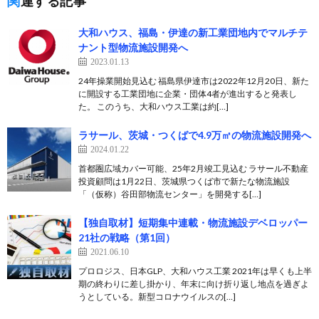
関連する記事
大和ハウス、福島・伊達の新工業団地内でマルチテ
ナント型物流施設開発へ
2023.01.13
24年操業開始見込む 福島県伊達市は2022年12月20日、新た
に開設する工業団地に企業・団体4者が進出すると発表し
た。 このうち、大和ハウス工業は約[…]
ラサール、茨城・つくばで4.9万㎡の物流施設開発へ
2024.01.22
首都圏広域カバー可能、25年2月竣工見込む ラサール不動産
投資顧問は1月22日、茨城県つくば市で新たな物流施設
「（仮称）谷田部物流センター」を開発する[…]
【独自取材】短期集中連載・物流施設デベロッパー
21社の戦略（第1回）
2021.06.10
プロロジス、日本GLP、大和ハウス工業 2021年は早くも上半
期の終わりに差し掛かり、年末に向け折り返し地点を過ぎよ
うとしている。新型コロナウイルスの[…]