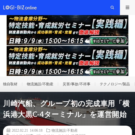
独自取材
物流施設/不動産
災害/事故/不祥事
テクノロジー/製品
川崎汽船、グループ初の完成車用「横
浜港大黒C-4ターミナル」を運営開始
2022.02.21 14:06:18
物流施設/不動産