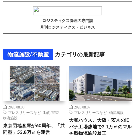
ロジスティクス管理の専門誌
月刊ロジスティクス・ビジネス
物流施設/不動産
カテゴリの最新記事
2026.08.08
2026.08.07
プレスリリースなど
,
動向/展望
,
プレスリリースなど
,
物流施設
物流施設
大和ハウス、大阪・茨木の旧
東京団地倉庫が60周年、「共
パナ工場跡地で3.1万㎡のマル
同型」53.8万㎡を運営
チ型物流施設着工