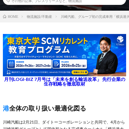
その他の記事
,
プレスリリースなど
,
物流施設
物流施設/不動産
川崎汽船、グループ初の完成車用「横浜港大
HOME
月刊LOGI-BIZ 7月号は「未来を創る輸送改革」 先行企業の
生存戦略を徹底取材
港全体の取り扱い最適化図る
川崎汽船は2月21日、ダイトーコーポレーションと共同で、4月から
川崎汽船グループとして国内初となる完成車ターミナル「横浜港大