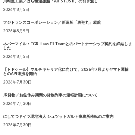
川崎重工業／ばら積運搬船「ARISTOS II」の引き渡し
2026年8月5日
フジトランスコーポレーション／新造船「蓉翔丸」就航
2026年8月5日
ネバーマイル：TGR Haas F1 Teamとのパートナーシップ契約を締結しま
した
2026年8月5日
【トドケール】マルチキャリア化に向けて、2026年7月よりヤマト運輸
とのAPI連携を開始
2026年7月30日
JR貨物／お盆休み期間の貨物列車の運転計画について
2026年7月30日
にしてつドイツ現地法人 シュツットガルト事務所移転のご案内
2026年7月30日