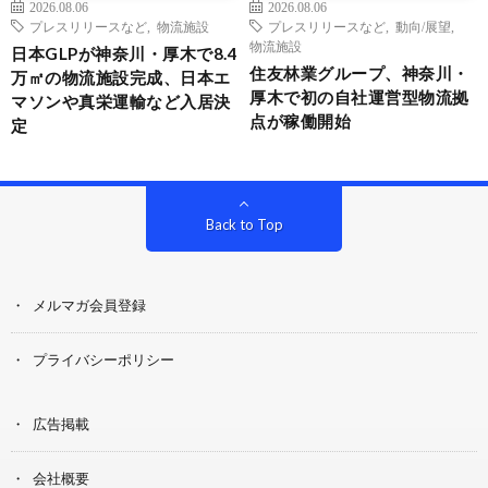
2026.08.06
2026.08.06
プレスリリースなど
,
物流施設
プレスリリースなど
,
動向/展望
,
物流施設
日本GLPが神奈川・厚木で8.4
住友林業グループ、神奈川・
万㎡の物流施設完成、日本エ
厚木で初の自社運営型物流拠
マソンや真栄運輸など入居決
点が稼働開始
定
Back to Top
メルマガ会員登録
プライバシーポリシー
広告掲載
会社概要