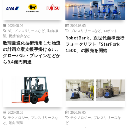
2026.08.06
2026.08.05
AI
,
プレスリリースなど
,
動向/展
プレスリリースなど
,
ロボット
望
,
提携/合弁など
RobotBank、次世代自律走行
数理最適化技術活用した物流
フォークリフト「StarFork
の計画立案支援手掛けるJIJ、
1500」の販売を開始
グローバル・ブレインなどか
ら8.4億円調達
2026.08.05
2026.08.05
テクノロジー
,
プレスリリースな
テクノロジー
,
プレスリリースな
ど
,
動向/展望
ど