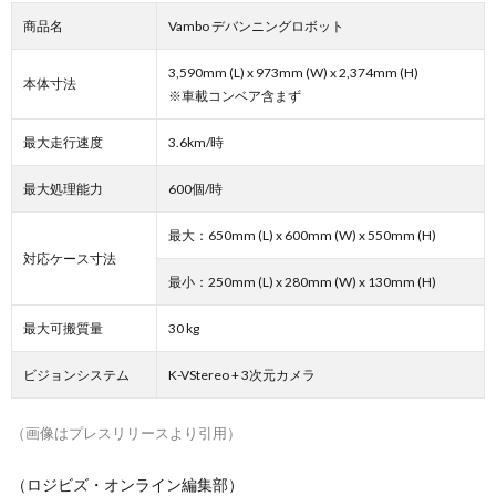
商品名
Vambo デバンニングロボット
3,590mm (L) x 973mm (W) x 2,374mm (H)
本体寸法
※車載コンベア含まず
最大走行速度
3.6km/時
最大処理能力
600個/時
最大：650mm (L) x 600mm (W) x 550mm (H)
対応ケース寸法
最小：250mm (L) x 280mm (W) x 130mm (H)
最大可搬質量
30 kg
ビジョンシステム
K-VStereo + 3次元カメラ
（画像はプレスリリースより引用）
（ロジビズ・オンライン編集部）