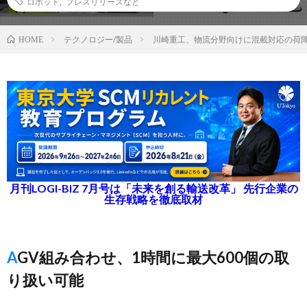
ロボット
,
プレスリリースなど
テクノロジー/製品
川崎重工、物流分野向けに混載対応の荷
HOME
月刊LOGI-BIZ 7月号は「未来を創る輸送改革」 先行企業の
生存戦略を徹底取材
AGV組み合わせ、1時間に最大600個の取
り扱い可能