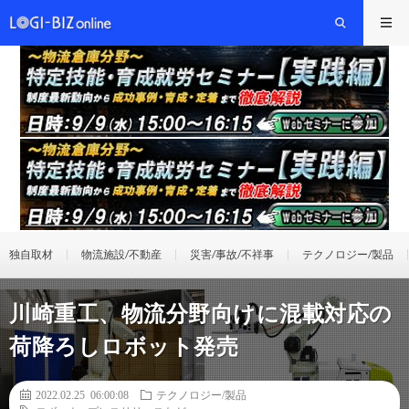
独自取材
物流施設/不動産
災害/事故/不祥事
テクノロジー/製品
川崎重工、物流分野向けに混載対応の
荷降ろしロボット発売
2022.02.25 06:00:08
テクノロジー/製品