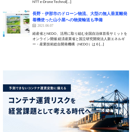
NTT e-Drone Technol[…]
長野・伊那市のドローン物流、大型の無人垂直離発
着機使った山小屋への物資輸送も準備
2021.06.07
経産省とNEDO、活用に取り組む全国自治体首長サミットを
オンライン開催 経済産業省と国立研究開発法人新エネルギ
ー・産業技術総合開発機構（NEDO）は６[…]