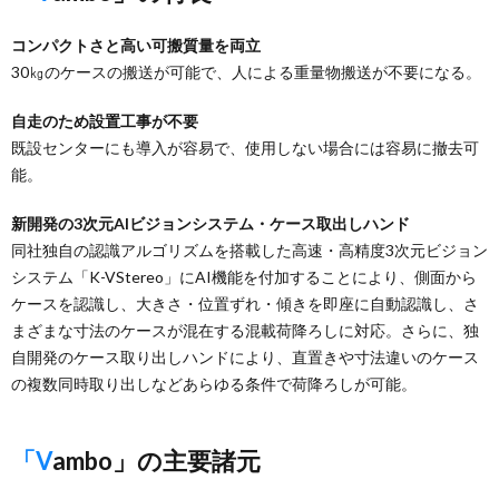
コンパクトさと高い可搬質量を両立
30㎏のケースの搬送が可能で、人による重量物搬送が不要になる。
自走のため設置工事が不要
既設センターにも導入が容易で、使用しない場合には容易に撤去可
能。
新開発の3次元AIビジョンシステム・ケース取出しハンド
同社独自の認識アルゴリズムを搭載した高速・高精度3次元ビジョン
システム「K-VStereo」にAI機能を付加することにより、側面から
ケースを認識し、大きさ・位置ずれ・傾きを即座に自動認識し、さ
まざまな寸法のケースが混在する混載荷降ろしに対応。さらに、独
自開発のケース取り出しハンドにより、直置きや寸法違いのケース
の複数同時取り出しなどあらゆる条件で荷降ろしが可能。
「Vambo」の主要諸元