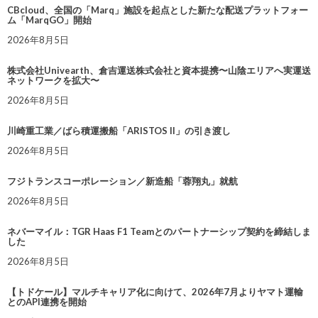
CBcloud、全国の「Marq」施設を起点とした新たな配送プラットフォー
ム「MarqGO」開始
2026年8月5日
株式会社Univearth、倉吉運送株式会社と資本提携〜山陰エリアへ実運送
ネットワークを拡大〜
2026年8月5日
川崎重工業／ばら積運搬船「ARISTOS II」の引き渡し
2026年8月5日
フジトランスコーポレーション／新造船「蓉翔丸」就航
2026年8月5日
ネバーマイル：TGR Haas F1 Teamとのパートナーシップ契約を締結しま
した
2026年8月5日
【トドケール】マルチキャリア化に向けて、2026年7月よりヤマト運輸
とのAPI連携を開始