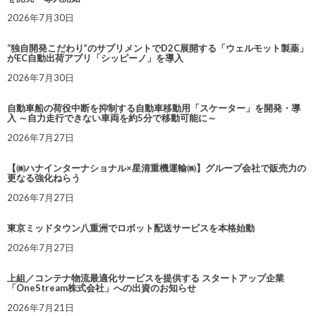
2026年7月30日
“独自開発こだわり”のサプリメントでD2C展開する「ウェルモット製薬」
がEC自動出荷アプリ「シッピーノ」を導入
2026年7月30日
自動車船の荷役中断を抑制する自動車移動用「スケーター」を開発・導
入 ～自力走行できない車両を約5分で移動可能に～
2026年7月27日
【㈱ハナインターナショナル×星清重機運輸㈱】グループ会社で販売力の
更なる強化ねらう
2026年7月27日
東京ミッドタウン八重洲でロボット配送サービスを本格始動
2026年7月27日
上組／コンテナ物流最適化サービスを提供する スタートアップ企業
「OneStream株式会社」への出資のお知らせ
2026年7月21日