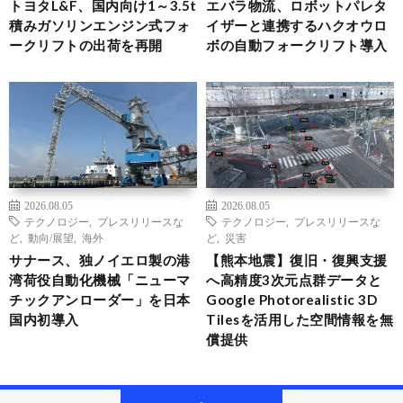
トヨタL&F、国内向け1～3.5t
エバラ物流、ロボットパレタ
積みガソリンエンジン式フォ
イザーと連携するハクオウロ
ークリフトの出荷を再開
ボの自動フォークリフト導入
2026.08.05
2026.08.05
テクノロジー
,
プレスリリースな
テクノロジー
,
プレスリリースな
ど
,
動向/展望
,
海外
ど
,
災害
サナース、独ノイエロ製の港
【熊本地震】復旧・復興支援
湾荷役自動化機械「ニューマ
へ高精度3次元点群データと
チックアンローダー」を日本
Google Photorealistic 3D
国内初導入
Tilesを活用した空間情報を無
償提供