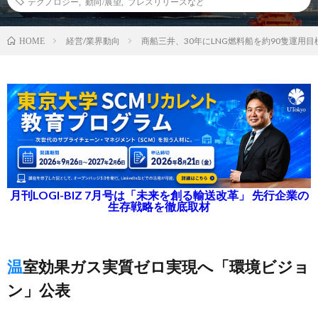
テクノロジー
,
動向/展望
,
プレスリリースなど
経営/業界動向
商船三井、30年にLNG燃料船を約90隻運用目
HOME
月刊LOGI-BIZ 7月号は「未来を創る輸送改革」 先行企業の
生存戦略を徹底取材
温室効果ガス実質ゼロ実現へ「環境ビジョ
ン」公表