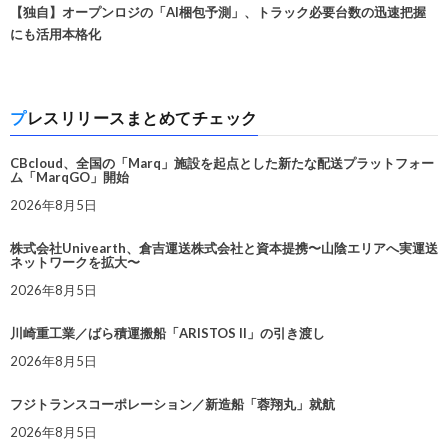
【独自】オープンロジの「AI梱包予測」、トラック必要台数の迅速把握
にも活用本格化
プレスリリースまとめてチェック
CBcloud、全国の「Marq」施設を起点とした新たな配送プラットフォー
ム「MarqGO」開始
2026年8月5日
株式会社Univearth、倉吉運送株式会社と資本提携〜山陰エリアへ実運送
ネットワークを拡大〜
2026年8月5日
川崎重工業／ばら積運搬船「ARISTOS II」の引き渡し
2026年8月5日
フジトランスコーポレーション／新造船「蓉翔丸」就航
2026年8月5日