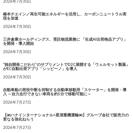
2026年7月30日
椿本チエイン／再生可能エネルギーを活用し、カーボンニュートラル実
現を加速
2026年7月30日
三井倉庫ホールディングス、受託物流業務に 「生成AI出荷検品アプリ」
を開発・導入開始
2026年7月30日
“独自開発こだわり”のサプリメントでD2C展開する「ウェルモット製薬」
がEC自動出荷アプリ「シッピーノ」を導入
2026年7月30日
自動車船の荷役中断を抑制する自動車移動用「スケーター」を開発・導
入 ～自力走行できない車両を約5分で移動可能に～
2026年7月27日
【㈱ハナインターナショナル×星清重機運輸㈱】グループ会社で販売力の
更なる強化ねらう
2026年7月27日