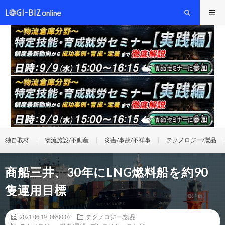
独自取材
物流施設/不動産
災害/事故/不祥事
テクノロジー/製品
商船三井、30年にLNG燃料船を約90
隻運用目標
2021.06.19 06:00:07
テクノロジー/製品