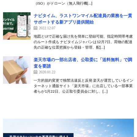
（ISO）がドローン（無人飛行機[…]
ナビタイム、ラストワンマイル配達員の業務を一貫
サポートする新アプリ提供開始
2022.12.07
地図とUIで正確な届け先を簡単に登録可能、指定時間帯考慮
のルート作成も ナビタイムジャパンは12月7日、荷物の配達
先の正確な位置把握から登録・管理、配[…]
楽天市場の一部出店者、公取委に「送料無料」で調
査を要請
2020.01.22
一方的規約変更で独禁法違反と反発 楽天が運営しているイン
ターネット通販サイト「楽天市場」に出店している一部事業
者らが1月22日、公正取引委員会に対し、[…]