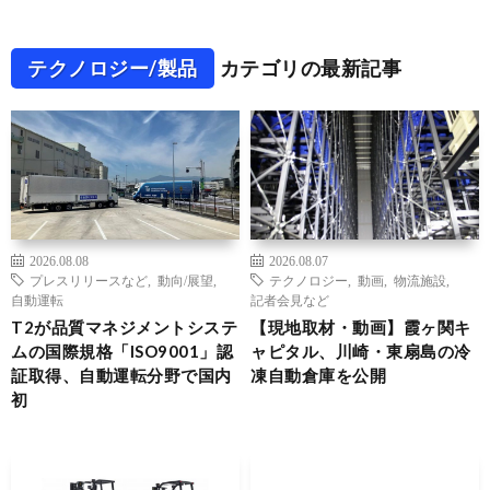
テクノロジー/製品
カテゴリの最新記事
2026.08.08
2026.08.07
プレスリリースなど
,
動向/展望
,
テクノロジー
,
動画
,
物流施設
,
自動運転
記者会見など
T2が品質マネジメントシステ
【現地取材・動画】霞ヶ関キ
ムの国際規格「ISO9001」認
ャピタル、川崎・東扇島の冷
証取得、自動運転分野で国内
凍自動倉庫を公開
初