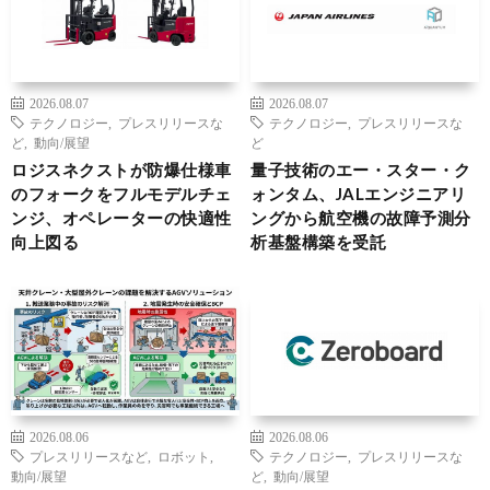
2026.08.07
2026.08.07
テクノロジー
,
プレスリリースな
テクノロジー
,
プレスリリースな
ど
,
動向/展望
ど
ロジスネクストが防爆仕様車
量子技術のエー・スター・ク
のフォークをフルモデルチェ
ォンタム、JALエンジニアリ
ンジ、オペレーターの快適性
ングから航空機の故障予測分
向上図る
析基盤構築を受託
2026.08.06
2026.08.06
プレスリリースなど
,
ロボット
,
テクノロジー
,
プレスリリースな
動向/展望
ど
,
動向/展望