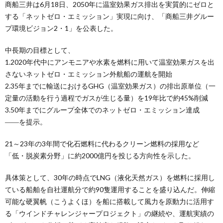
商船三井は6月18日、2050年に温室効果ガス排出を実質的にゼロと
する「ネットゼロ・エミッション」実現に向け、「商船三井グルー
プ環境ビジョン2・1」を公表した。
中長期の目標として、
1.2020年代中にアンモニアや水素を燃料に用いて温室効果ガスを出
さないネットゼロ・エミッション外航船の運航を開始
2.35年までに輸送におけるGHG（温室効果ガス）の排出原単位（一
定量の活動を行う過程でガスが生じる量）を19年比で約45%削減
3.50年までにグループ全体でのネットゼロ・エミッション達成
――を提示。
21～23年の3年間で化石燃料に代わるクリーン燃料の採用など
「低・脱炭素分野」に約2000億円を投じる方向性を示した。
具体策として、30年の時点でLNG（液化天然ガス）を燃料に採用し
ている船舶を自社運航分で約90隻運用することを盛り込んだ。伸縮
可能な硬翼帆（こうよくほ）を船に搭載して風力を原動力に活用す
る「ウインドチャレンジャープロジェクト」の継続や、運航実績の