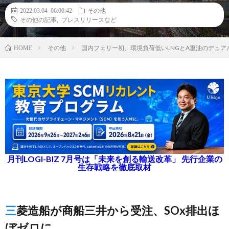
2022.03.04 06:00:42
その他
その他の記事
,
プレスリリースなど
その他
国内フェリー初、環境負荷低いLNGとA重油のデュ
HOME
月刊LOGI-BIZ 7月号は「未来を創る輸送改革」 先行企業の
生存戦略を徹底取材
三菱造船が商船三井から受注、SOx排出ほ
ぼゼロに