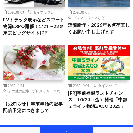
2026.01.09
タイアップ2
2026.01.01
プレスリリースなど
EVトラック展示などスマート
謹賀新年・2026年も何卒宜し
物流EXPO開催！1/21～23＠
くお願い申し上げます
東京ビッグサイト[PR]
2025.12.25
2025.10.06
タイアップ2
その他の記事
,
プレスリリースな
[PR]事前登録ラストチャン
ど
ス！10/24（金）開催「中部
【お知らせ】年末年始の記事
ミライノ物流EXCO 2025」
配信予定につきまして