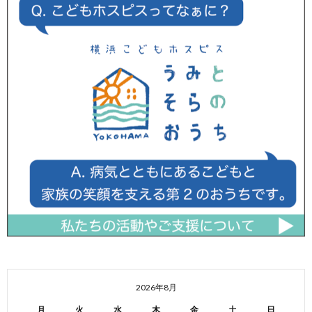
2026年8月
月
火
水
木
金
土
日