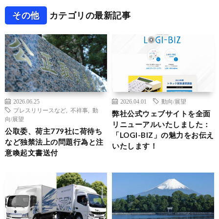
その他
カテゴリの最新記事
2026.06.25
2026.04.01
動向/展望
プレスリリースなど
,
不祥事
,
動
弊社公式ウェブサイトを全面
向/展望
リニューアルいたしました：
公取委、荷主779社に荷待ち
「LOGI-BIZ」の魅力をお伝え
など独禁法上の問題行為と注
いたします！
意喚起文書送付