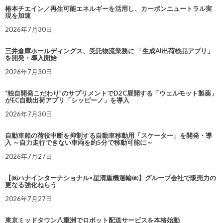
椿本チエイン／再生可能エネルギーを活用し、カーボンニュートラル実
現を加速
2026年7月30日
三井倉庫ホールディングス、受託物流業務に 「生成AI出荷検品アプリ」
を開発・導入開始
2026年7月30日
“独自開発こだわり”のサプリメントでD2C展開する「ウェルモット製薬」
がEC自動出荷アプリ「シッピーノ」を導入
2026年7月30日
自動車船の荷役中断を抑制する自動車移動用「スケーター」を開発・導
入 ～自力走行できない車両を約5分で移動可能に～
2026年7月27日
【㈱ハナインターナショナル×星清重機運輸㈱】グループ会社で販売力の
更なる強化ねらう
2026年7月27日
東京ミッドタウン八重洲でロボット配送サービスを本格始動