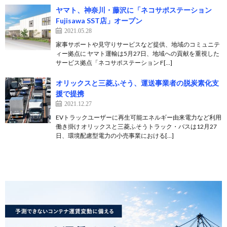
ヤマト、神奈川・藤沢に「ネコサポステーション
Fujisawa SST店」オープン
2021.05.28
家事サポートや見守りサービスなど提供、地域のコミュニテ
ィー拠点に ヤマト運輸は5月27日、地域への貢献を重視した
サービス拠点「ネコサポステーション F[…]
オリックスと三菱ふそう、運送事業者の脱炭素化支
援で提携
2021.12.27
EVトラックユーザーに再生可能エネルギー由来電力など利用
働き掛け オリックスと三菱ふそうトラック・バスは12月27
日、環境配慮型電力の小売事業における[…]