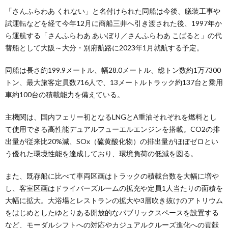
「さんふらわあ くれない」と名付けられた同船は今後、艤装工事や
試運転などを経て今年12月に商船三井へ引き渡された後、1997年か
ら運航する「さんふらわあ あいぼり／さんふらわあ こばると」の代
替船として大阪～大分・別府航路に2023年1月就航する予定。
同船は長さ約199.9メートル、幅28.0メートル、総トン数約1万7300
トン、最大旅客定員数716人で、13メートルトラック約137台と乗用
車約100台の積載能力を備えている。
主機関は、国内フェリー初となるLNGとA重油それぞれを燃料とし
て使用できる高性能デュアルフューエルエンジンを搭載。CO2の排
出量が従来比20%減、SOx（硫黄酸化物）の排出量がほぼゼロとい
う優れた環境性能を達成しており、環境負荷の低減を図る。
また、既存船に比べて車両区画はトラックの積載台数を大幅に増や
し、客室区画はドライバーズルームの拡充や定員1人当たりの面積を
大幅に拡大。大浴場とレストランの拡大や3層吹き抜けのアトリウム
をはじめとしたゆとりある開放的なパブリックスペースを設置する
など、モーダルシフトへの対応やカジュアルクルーズ進化への貢献