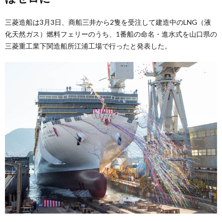
三菱造船は3月3日、商船三井から2隻を受注して建造中のLNG（液
化天然ガス）燃料フェリーのうち、1番船の命名・進水式を山口県の
三菱重工業下関造船所江浦工場で行ったと発表した。