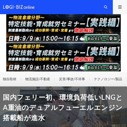
独自取材
物流施設/不動産
災害/事故/不祥事
テクノロジー/製品
国内フェリー初、環境負荷低いLNGと
A重油のデュアルフューエルエンジン
搭載船が進水