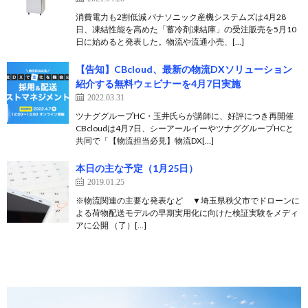
消費電力も2割低減 パナソニック産機システムズは4月28
日、凍結性能を高めた「蓄冷剤凍結庫」の受注販売を5月10
日に始めると発表した。物流や流通小売、[…]
【告知】CBcloud、最新の物流DXソリューション
紹介する無料ウェビナーを4月7日実施
2022.03.31
ツナググループHC・玉井氏らが講師に、好評につき再開催
CBcloudは4月7日、シーアールイーやツナググループHCと
共同で「【物流担当必見】物流DX[…]
本日の主な予定（1月25日）
2019.01.25
※物流関連の主要な発表など ▼埼玉県秩父市でドローンに
よる荷物配送モデルの早期実用化に向けた検証実験をメディ
アに公開 （了）[…]