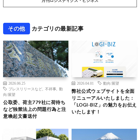
月刊ロジスティクス・ビジネス
その他
カテゴリの最新記事
2026.06.25
2026.04.01
動向/展望
プレスリリースなど
,
不祥事
,
動
弊社公式ウェブサイトを全面
向/展望
リニューアルいたしました：
公取委、荷主779社に荷待ち
「LOGI-BIZ」の魅力をお伝え
など独禁法上の問題行為と注
いたします！
意喚起文書送付