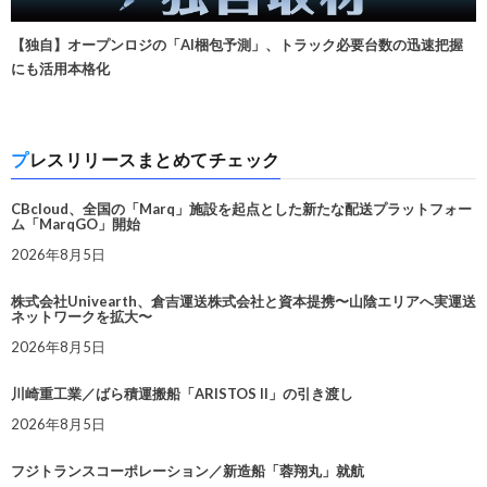
【独自】オープンロジの「AI梱包予測」、トラック必要台数の迅速把握
にも活用本格化
プレスリリースまとめてチェック
CBcloud、全国の「Marq」施設を起点とした新たな配送プラットフォー
ム「MarqGO」開始
2026年8月5日
株式会社Univearth、倉吉運送株式会社と資本提携〜山陰エリアへ実運送
ネットワークを拡大〜
2026年8月5日
川崎重工業／ばら積運搬船「ARISTOS II」の引き渡し
2026年8月5日
フジトランスコーポレーション／新造船「蓉翔丸」就航