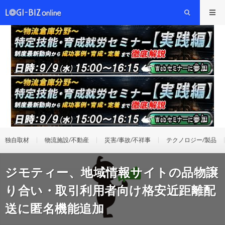
独自取材
物流施設/不動産
災害/事故/不祥事
テクノロジー/製品
ジモティー、地域情報サイトの品物譲
り合い・取引利用者向け格安近距離配
送に匿名機能追加