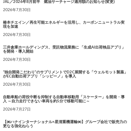
JAL／2026年8月前半 燃油サーチャージ適用額のお知らせ(変更)
2026年7月30日
椿本チエイン／再生可能エネルギーを活用し、カーボンニュートラル実
現を加速
2026年7月30日
三井倉庫ホールディングス、受託物流業務に 「生成AI出荷検品アプリ」
を開発・導入開始
2026年7月30日
“独自開発こだわり”のサプリメントでD2C展開する「ウェルモット製薬」
がEC自動出荷アプリ「シッピーノ」を導入
2026年7月30日
自動車船の荷役中断を抑制する自動車移動用「スケーター」を開発・導
入 ～自力走行できない車両を約5分で移動可能に～
2026年7月27日
【㈱ハナインターナショナル×星清重機運輸㈱】グループ会社で販売力の
更なる強化ねらう