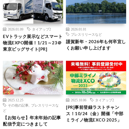
2026.01.09
タイアップ2
2026.01.01
プレスリリースなど
EVトラック展示などスマート
謹賀新年・2026年も何卒宜し
物流EXPO開催！1/21～23＠
くお願い申し上げます
東京ビッグサイト[PR]
2025.12.25
2025.10.06
タイアップ2
その他の記事
,
プレスリリースな
[PR]事前登録ラストチャン
ど
ス！10/24（金）開催「中部
【お知らせ】年末年始の記事
ミライノ物流EXCO 2025」
配信予定につきまして