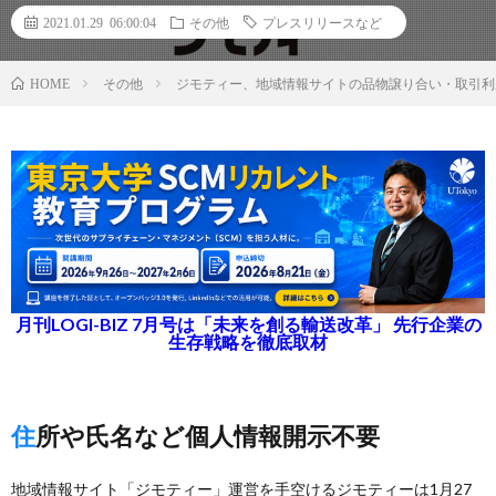
2021.01.29 06:00:04
その他
プレスリリースなど
その他
ジモティー、地域情報サイトの品物譲り合い・取引利
HOME
月刊LOGI-BIZ 7月号は「未来を創る輸送改革」 先行企業の
生存戦略を徹底取材
住所や氏名など個人情報開示不要
地域情報サイト「ジモティー」運営を手空けるジモティーは1月27