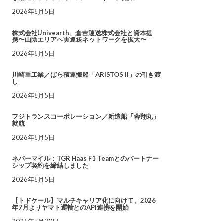
2026年8月5日
株式会社Univearth、倉吉運送株式会社と資本提
携〜山陰エリアへ実運送ネットワークを拡大〜
2026年8月5日
川崎重工業／ばら積運搬船「ARISTOS II」の引き渡
し
2026年8月5日
フジトランスコーポレーション／新造船「蓉翔丸」
就航
2026年8月5日
ネバーマイル：TGR Haas F1 Teamとのパートナー
シップ契約を締結しました
2026年8月5日
【トドケール】マルチキャリア化に向けて、2026
年7月よりヤマト運輸とのAPI連携を開始
2026年7月30日