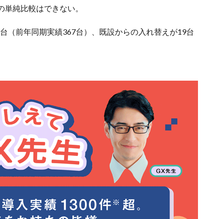
の単純比較はできない。
5台（前年同期実績367台）、既設からの入れ替えが19台