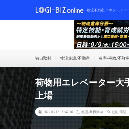
物流不動産,ロボット,ドロ
独自取材
物流施設/不動産
災害/事故/不祥
荷物用エレベーター大
上場
2022.03.17 09:47:16
経営/業界動向
動向/展望
,