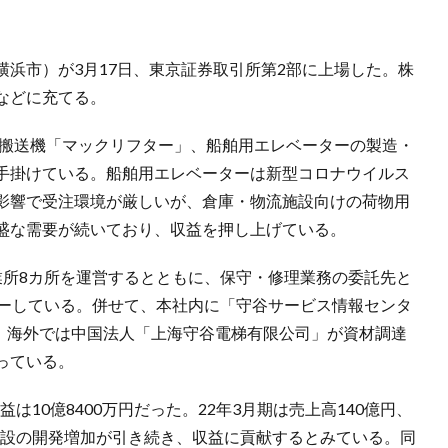
浜市）が3月17日、東京証券取引所第2部に上場した。株
などに充てる。
動搬送機「マックリフター」、船舶用エレベーターの製造・
手掛けている。船舶用エレベーターは新型コロナウイルス
影響で受注環境が厳しいが、倉庫・物流施設向けの荷物用
盛な需要が続いており、収益を押し上げている。
業所8カ所を運営するとともに、保守・修理業務の委託先と
バーしている。併せて、本社内に「守谷サービス情報センタ
応。海外では中国法人「上海守谷電梯有限公司」が資材調達
っている。
益は10億8400万円だった。22年3月期は売上高140億円、
流施設の開発増加が引き続き、収益に貢献するとみている。同