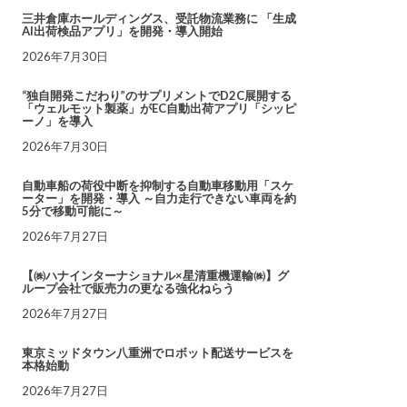
三井倉庫ホールディングス、受託物流業務に 「生成
AI出荷検品アプリ」を開発・導入開始
2026年7月30日
“独自開発こだわり”のサプリメントでD2C展開する
「ウェルモット製薬」がEC自動出荷アプリ「シッピ
ーノ」を導入
2026年7月30日
自動車船の荷役中断を抑制する自動車移動用「スケ
ーター」を開発・導入 ～自力走行できない車両を約
5分で移動可能に～
2026年7月27日
【㈱ハナインターナショナル×星清重機運輸㈱】グ
ループ会社で販売力の更なる強化ねらう
2026年7月27日
東京ミッドタウン八重洲でロボット配送サービスを
本格始動
2026年7月27日