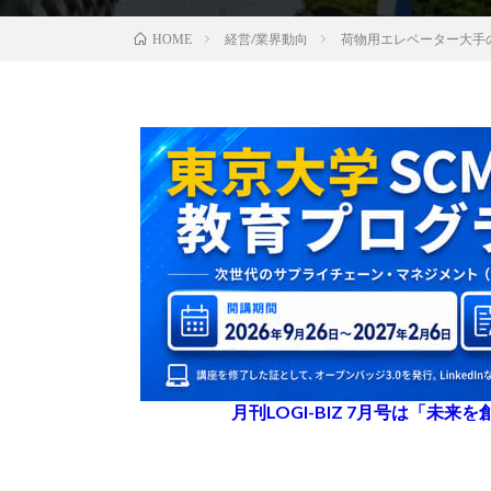
経営/業界動向
荷物用エレベーター大手
HOME
月刊LOGI-BIZ 7月号は「未