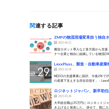
関連する記事
ZMPの物流現場変革担う独自
2021.04.22
搬送ロボット導入など多方面から支援 
ナー企業と独自に組織している物流DX（
LexxPluss、製造・自動車
2023.10.18
NEDOの支援事業に採択、今後2年で
の産業下支えする存在目指す」：LexxPlu
ロジネットジャパン、新卒初任給
2025.03.28
大卒総合職は35万円に ロジネットジャ
き上げると発表した。 併せて、既に入社