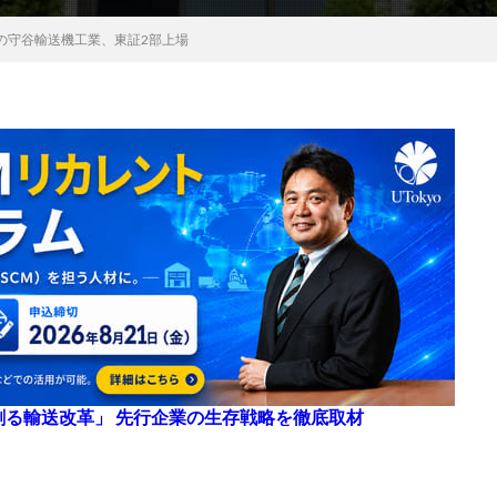
の守谷輸送機工業、東証2部上場
来を創る輸送改革」 先行企業の生存戦略を徹底取材