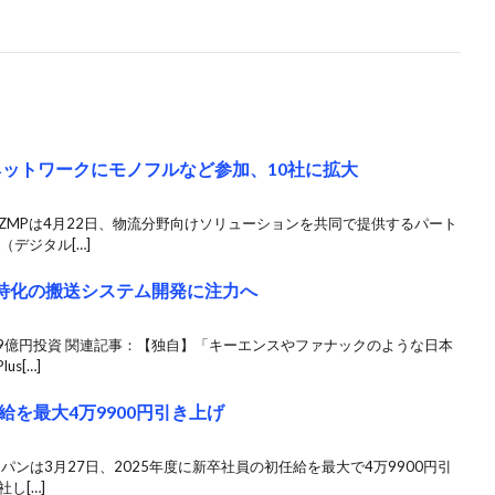
ネットワークにモノフルなど参加、10社に拡大
ZMPは4月22日、物流分野向けソリューションを共同で提供するパート
デジタル[…]
産業特化の搬送システム開発に注力へ
29億円投資 関連記事：【独自】「キーエンスやファナックのような日本
s[…]
を最大4万9900円引き上げ
パンは3月27日、2025年度に新卒社員の初任給を最大で4万9900円引
し[…]