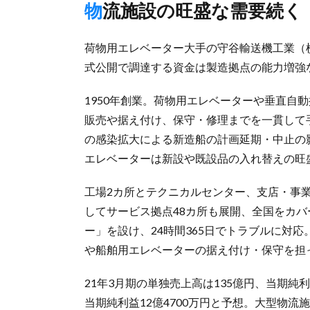
物流施設の旺盛な需要続く
荷物用エレベーター大手の守谷輸送機工業（横
式公開で調達する資金は製造拠点の能力増強
1950年創業。荷物用エレベーターや垂直自
販売や据え付け、保守・修理までを一貫して
の感染拡大による新造船の計画延期・中止の
エレベーターは新設や既設品の入れ替えの旺
工場2カ所とテクニカルセンター、支店・事
してサービス拠点48カ所も展開、全国をカ
ー」を設け、24時間365日でトラブルに対
や船舶用エレベーターの据え付け・保守を担
21年3月期の単独売上高は135億円、当期純利
当期純利益12億4700万円と予想。大型物