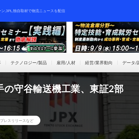
ーン,3PL,独自取材で物流ニュースを配信
事
テクノロジー/製品
雇用/人材
経営/業界動向
データ/
手の守谷輸送機工業、東証2部
プレスリリースなど