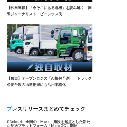
【独自連載】「今そこにある危機」を読み解く 国
際ジャーナリスト・ビニシウス氏
【独自】オープンロジの「AI梱包予測」、トラック
必要台数の迅速把握にも活用本格化
プレスリリースまとめてチェック
CBcloud、全国の「Marq」施設を起点とした新た
な配送プラットフォーム「MarqGO」開始