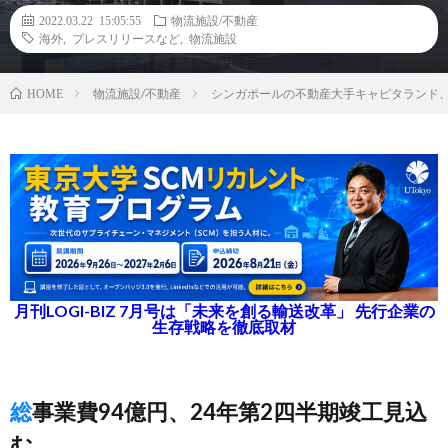
2022.03.22 15:05:55
物流施設/不動産
海外
,
プレスリリースなど
,
物流施設
物流施設/不動産
シンガポールの不動産大手キャピタランド
HOME
月刊LOGI-BIZ 7月号は「未来を創る輸送改革」 先行企業の
生存戦略を徹底取材
総事業費94億円、24年第2四半期竣工見込
む