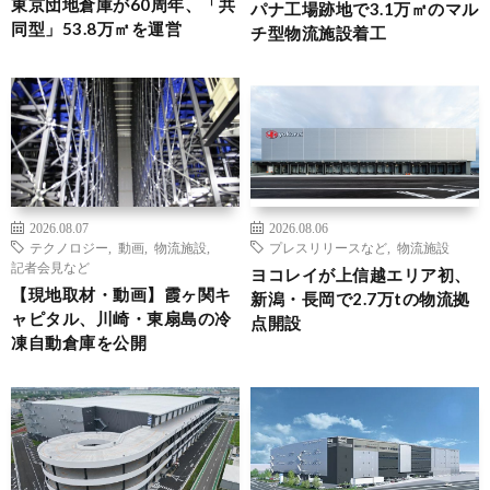
東京団地倉庫が60周年、「共
パナ工場跡地で3.1万㎡のマル
同型」53.8万㎡を運営
チ型物流施設着工
2026.08.07
2026.08.06
テクノロジー
,
動画
,
物流施設
,
プレスリリースなど
,
物流施設
記者会見など
ヨコレイが上信越エリア初、
【現地取材・動画】霞ヶ関キ
新潟・長岡で2.7万tの物流拠
ャピタル、川崎・東扇島の冷
点開設
凍自動倉庫を公開