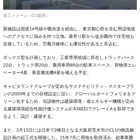
竣工イメージ（CLI提供）
新施設は国道16号線や圏央道を経由し、東京都心部を含む周辺地域
へのアクセスに強みを持つ立地。最寄り駅から徒歩圏内で住宅地も
近接しているため、労働力確保にも優位性があると見込む。
ボックス型を計画しており、工業専用地域に所在しトラックバース
22台、トラック用20台、乗用車用88台の駐車スペース、荷物用エレ
ベーター4基、垂直搬送機4基を備える予定。
キャピタランドグループが定めるサステナビリティ・マスタープラ
ンの2030年までの目標設定に従い、グローバルポートフォリオをグ
リーン化するため、当該物件は建築環境・省エネルギー機構が定め
る建築環境総合性能評価システム(CASBEE)でグレードAを取得でき
るよう、設計・建築する。
また、3月15日には日本で2棟目となる大阪府茨木市のCLIの物流施
設計画の起工式を開催した。21年7月に用地を取得済み。総事業費