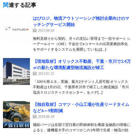
関連する記事
はぴロジ、物流アウトソーシング検討企業向けのマ
ッチングサービス開始
2023.09.04
無料見積りから契約、月々の支払い管理まで一括サポート シ
ーアールイー（CRE）子会社でeコマースの出荷業務効率化
をサポートするシステムを展開しているは[…]
【現地取材】オリックス不動産、千葉・市川で2.4万
㎡の新たな環境配慮型物流施設が竣工
2023.01.25
「100％再エネ」実施、最大2テナント入居可能 オリックス
不動産は1月25日、千葉県市川市で竣工した物流施設「市川
塩浜Ⅱロジスティクスセンター」をメデ[…]
【独自取材】コマツ・小山工場が生産リードタイム
など6～9割削減
2019.06.28
補給パーツは全国で翌日着の即納体制を構築 金融筋の情報に
よると、建機最大手のコマツがこの1年間で生産・物流の効