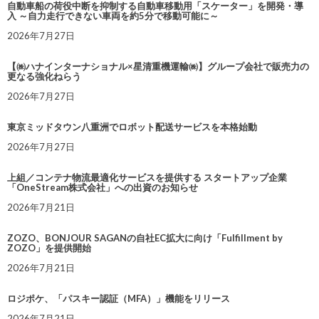
自動車船の荷役中断を抑制する自動車移動用「スケーター」を開発・導
入 ～自力走行できない車両を約5分で移動可能に～
2026年7月27日
【㈱ハナインターナショナル×星清重機運輸㈱】グループ会社で販売力の
更なる強化ねらう
2026年7月27日
東京ミッドタウン八重洲でロボット配送サービスを本格始動
2026年7月27日
上組／コンテナ物流最適化サービスを提供する スタートアップ企業
「OneStream株式会社」への出資のお知らせ
2026年7月21日
ZOZO、BONJOUR SAGANの自社EC拡大に向け「Fulfillment by
ZOZO」を提供開始
2026年7月21日
ロジポケ、「パスキー認証（MFA）」機能をリリース
2026年7月21日