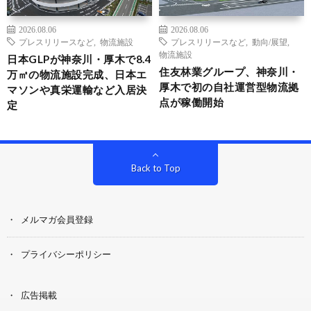
2026.08.06
2026.08.06
プレスリリースなど
,
物流施設
プレスリリースなど
,
動向/展望
,
物流施設
日本GLPが神奈川・厚木で8.4
住友林業グループ、神奈川・
万㎡の物流施設完成、日本エ
厚木で初の自社運営型物流拠
マソンや真栄運輸など入居決
点が稼働開始
定
Back to Top
メルマガ会員登録
プライバシーポリシー
広告掲載