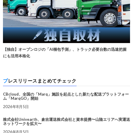
【独自】オープンロジの「AI梱包予測」、トラック必要台数の迅速把握
にも活用本格化
プレスリリースまとめてチェック
CBcloud、全国の「Marq」施設を起点とした新たな配送プラットフォー
ム「MarqGO」開始
2026年8月5日
株式会社Univearth、倉吉運送株式会社と資本提携〜山陰エリアへ実運送
ネットワークを拡大〜
2026年8月5日