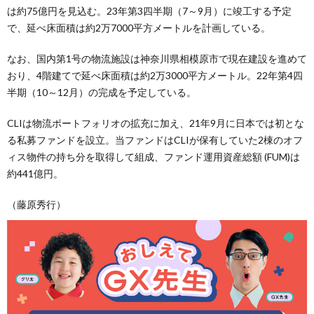
は約75億円を見込む。23年第3四半期（7～9月）に竣工する予定
で、延べ床面積は約2万7000平方メートルを計画している。
なお、国内第1号の物流施設は神奈川県相模原市で現在建設を進めて
おり、4階建てで延べ床面積は約2万3000平方メートル。22年第4四
半期（10～12月）の完成を予定している。
CLIは物流ポートフォリオの拡充に加え、21年9月に日本では初とな
る私募ファンドを設立。当ファンドはCLIが保有していた2棟のオフ
ィス物件の持ち分を取得して組成、ファンド運用資産総額 (FUM)は
約441億円。
（藤原秀行）