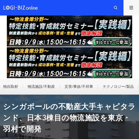
独自取材
物流施設/不動産
災害/事故/不祥事
テクノロジー/製品
シンガポールの不動産大手キャピタラ
ンド、日本3棟目の物流施設を東京・
羽村で開発