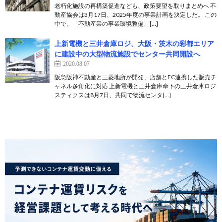
老朽化施設の再構築促進なども、政策要望を取りまとめへ 不
動産協会は3月17日、2025年度の事業計画を決定した。 この
中で、「不動産業の事業環境整備」[…]
上新電機と三井倉庫ロジ、大阪・茨木の彩都エリア
に建設中の大型物流施設でセンター共同開設へ
2020.08.07
阪急阪神不動産と三菱地所が開発、店舗とEC連携した販売チ
ャネル多角化に対応 上新電機と三井倉庫傘下の三井倉庫ロジ
スティクスは8月7日、共同で物流センタ[…]