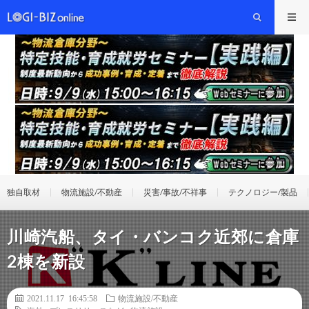
独自取材
物流施設/不動産
災害/事故/不祥事
テクノロジー/製品
川崎汽船、タイ・バンコク近郊に倉庫
2棟を新設
2021.11.17 16:45:58
物流施設/不動産