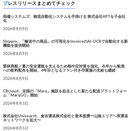
プレスリリースまとめてチェック
両備システムズ、物流自動化システムを手掛ける 株式会社APTを子会社
化
2026年8月9日
Shippio、「輸送中の商品」の可視化をInvoiceのAI-OCRで自動化する新
機能を提供開始
2026年8月9日
栗林商船／夏の安全運航を支えるため熱中症対策を強化。今年から船員
への飲料配布を開始、4年目となるファン付き作業服の支給も継続
2026年8月9日
CBcloud、全国の「Marq」施設を起点とした新たな配送プラットフォー
ム「MarqGO」開始
2026年8月5日
株式会社Univearth、倉吉運送株式会社と資本提携〜山陰エリアへ実運送
ネットワークを拡大〜
2026年8月5日