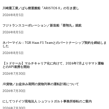
川崎重工業／ばら積運搬船「ARISTOS II」の引き渡し
2026年8月5日
フジトランスコーポレーション／新造船「蓉翔丸」就航
2026年8月5日
ネバーマイル：TGR Haas F1 Teamとのパートナーシップ契約を締結しま
した
2026年8月5日
【トドケール】マルチキャリア化に向けて、2026年7月よりヤマト運輸
とのAPI連携を開始
2026年7月30日
JR貨物／お盆休み期間の貨物列車の運転計画について
2026年7月30日
にしてつドイツ現地法人 シュツットガルト事務所移転のご案内
2026年7月30日