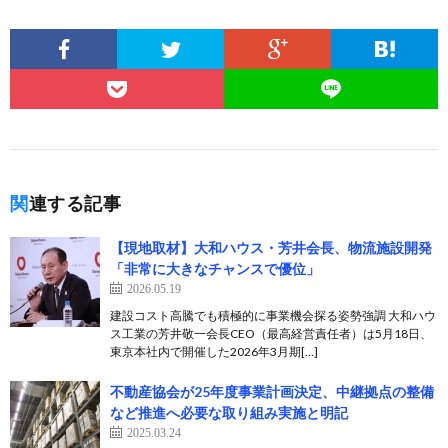
関連する記事
【現地取材】大和ハウス・芳井会長、物流施設開発
「非常に大きなチャンスで優位」
2026.05.19
建設コスト高騰でも積極的に事業機会探る姿勢強調 大和ハウ
ス工業の芳井敬一会長CEO（最高経営責任者）は5月18日、
東京本社内で開催した2026年3月期[…]
不動産協会が25年度事業計画決定、中継拠点の整備
など推進へ必要な取り組み実施と明記
2025.03.24