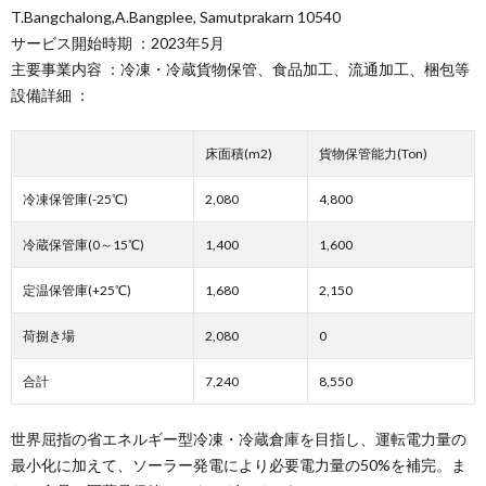
T.Bangchalong,A.Bangplee, Samutprakarn 10540
サービス開始時期 ：2023年5月
主要事業内容 ：冷凍・冷蔵貨物保管、食品加工、流通加工、梱包等
設備詳細 ：
床面積(m2)
貨物保管能力(Ton)
冷凍保管庫(-25℃)
2,080
4,800
冷蔵保管庫(0～15℃)
1,400
1,600
定温保管庫(+25℃)
1,680
2,150
荷捌き場
2,080
0
合計
7,240
8,550
世界屈指の省エネルギー型冷凍・冷蔵倉庫を目指し、運転電力量の
最小化に加えて、ソーラー発電により必要電力量の50%を補完。ま