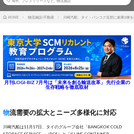
海外
,
プレスリリースなど
,
物流施設
物流施設/不動産
川崎汽船、タイ・バンコク近郊に倉庫2棟を
HOME
月刊LOGI-BIZ 7月号は「未来を創る輸送改革」 先行企業の
生存戦略を徹底取材
物流需要の拡大とニーズ多様化に対応
川崎汽船は11月17日、タイのグループ会社「BANGKOK COLD
STORAGE SERVICE」（BCS）と「K LINE CONTAINER