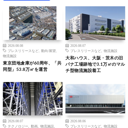
2026.08.08
2026.08.07
プレスリリースなど
,
動向/展望
,
プレスリリースなど
,
物流施設
物流施設
大和ハウス、大阪・茨木の旧
東京団地倉庫が60周年、「共
パナ工場跡地で3.1万㎡のマル
同型」53.8万㎡を運営
チ型物流施設着工
2026.08.07
2026.08.06
テクノロジー
,
動画
,
物流施設
,
プレスリリースなど
,
物流施設