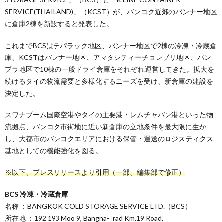
SERVICE(THAILAND)」（KCST）が、バンコク近郊のバンナー地区
に倉庫2棟を新設すると発表した。
これまでBCSはテパラック地区、バンナー地区で2棟の冷凍・冷蔵倉
庫、KCSTはバンナー地区、アマタシティーチョンブリ地区、バン
プラ地区で10棟の一般ドライ倉庫をそれぞれ運営してきた。拡大を
続けるタイの物流需要と多様化するニーズを受け、新倉庫の建設を
決定した。
スワナブーム国際空港やタイの主要港・レムチャバン港といった物
流拠点、バンコク市街地に近い新倉庫の立地条件を最大限に生か
し、大都市のバンコクエリアにおける保管・運送のロジスティクス
基地としての機能強化を図る。
※以下、プレスリリースより引用（一部、編集部で修正）
BCS 冷凍・冷蔵倉庫
名称 ：BANGKOK COLD STORAGE SERVICE LTD.（BCS）
所在地 ：192 193 Moo 9, Bangna-Trad Km.19 Road,