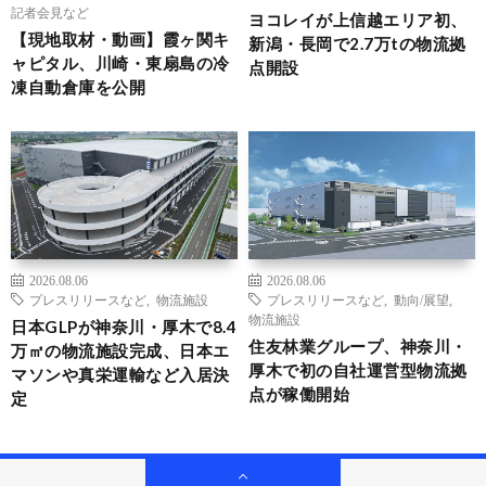
記者会見など
ヨコレイが上信越エリア初、
【現地取材・動画】霞ヶ関キ
新潟・長岡で2.7万tの物流拠
ャピタル、川崎・東扇島の冷
点開設
凍自動倉庫を公開
2026.08.06
2026.08.06
プレスリリースなど
,
物流施設
プレスリリースなど
,
動向/展望
,
物流施設
日本GLPが神奈川・厚木で8.4
住友林業グループ、神奈川・
万㎡の物流施設完成、日本エ
厚木で初の自社運営型物流拠
マソンや真栄運輸など入居決
点が稼働開始
定