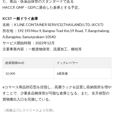
た、食品・医薬品保管のスタンダードである
HACCP, GMP・GDPに適合した倉庫とする予定。
KCST 一般ドライ倉庫
名称 ：K LINE CONTAINER SERVICE(THAILAND) LTD. (KCST)
所在地 ：192 193 Moo 9, Bangna-Trad Km.19 Road, T. Bangchalong,
A.Bangplee, Samutprakarn 10540
サービス開始時期 ：2022年12月
主要事業内容 ：一般貨物保管、流通加工、梱包等
総床面積(m2)
ドックレベラー
12,000
6基装備
eコマース商品対応型を目指し、高層ラックを設置し収納箇所を増や
すことで、少量多品種保管が可能な倉庫となる。また、全天候型の
貨物搬出入口を完備している。
（画像はプレスリリースより引用）