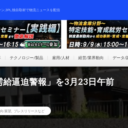
ーン,3PL,独自取材で物流ニュースを配信
事
テクノロジー/製品
雇用/人材
経営/業界動向
データ/
給逼迫警報」を3月23日午前
向/展望
,
プレスリリースなど