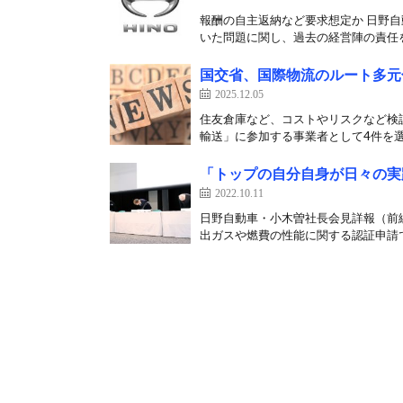
報酬の自主返納など要求想定か 日野
いた問題に関し、過去の経営陣の責任を
国交省、国際物流のルート多元
2025.12.05
住友倉庫など、コストやリスクなど検証
輸送」に参加する事業者として4件を選
「トップの自分自身が日々の実
2022.10.11
日野自動車・小木曽社長会見詳報（前編
出ガスや燃費の性能に関する認証申請で