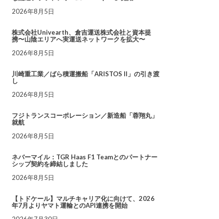
2026年8月5日
株式会社Univearth、倉吉運送株式会社と資本提
携〜山陰エリアへ実運送ネットワークを拡大〜
2026年8月5日
川崎重工業／ばら積運搬船「ARISTOS II」の引き渡
し
2026年8月5日
フジトランスコーポレーション／新造船「蓉翔丸」
就航
2026年8月5日
ネバーマイル：TGR Haas F1 Teamとのパートナー
シップ契約を締結しました
2026年8月5日
【トドケール】マルチキャリア化に向けて、2026
年7月よりヤマト運輸とのAPI連携を開始
2026年7月30日