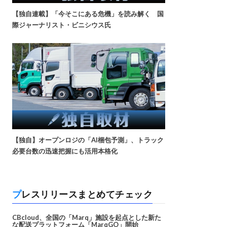
【独自連載】「今そこにある危機」を読み解く 国
際ジャーナリスト・ビニシウス氏
【独自】オープンロジの「AI梱包予測」、トラック
必要台数の迅速把握にも活用本格化
プレスリリースまとめてチェック
CBcloud、全国の「Marq」施設を起点とした新た
な配送プラットフォーム「MarqGO」開始