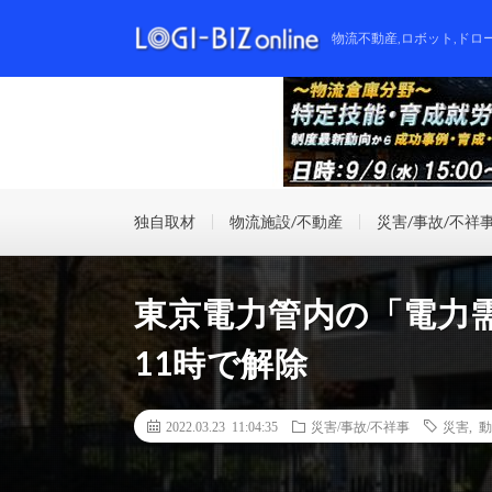
物流不動産,ロボット,ドロ
独自取材
物流施設/不動産
災害/事故/不祥
東京電力管内の「電力需
11時で解除
2022.03.23 11:04:35
災害/事故/不祥事
災害
,
動