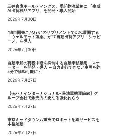
三井倉庫ホールディングス、受託物流業務に 「生成
AI出荷検品アプリ」を開発・導入開始
2026年7月30日
“独自開発こだわり”のサプリメントでD2C展開する
「ウェルモット製薬」がEC自動出荷アプリ「シッピ
ーノ」を導入
2026年7月30日
自動車船の荷役中断を抑制する自動車移動用「スケ
ーター」を開発・導入 ～自力走行できない車両を約
5分で移動可能に～
2026年7月27日
【㈱ハナインターナショナル×星清重機運輸㈱】グ
ループ会社で販売力の更なる強化ねらう
2026年7月27日
東京ミッドタウン八重洲でロボット配送サービスを
本格始動
2026年7月27日