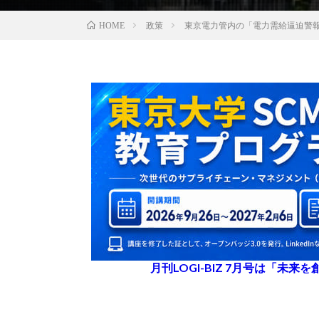
政策
東京電力管内の「電力需給逼迫警報
HOME
月刊LOGI-BIZ 7月号は「未