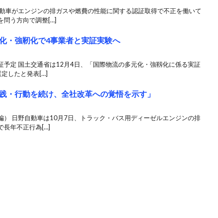
自動車がエンジンの排ガスや燃費の性能に関する認証取得で不正を働いて
問う方向で調整[…]
化・強靭化で4事業者と実証実験へ
予定 国土交通省は12月4日、「国際物流の多元化・強靱化に係る実証
定したと発表[…]
践・行動を続け、全社改革への覚悟を示す」
） 日野自動車は10月7日、トラック・バス用ディーゼルエンジンの排
長年不正行為[…]