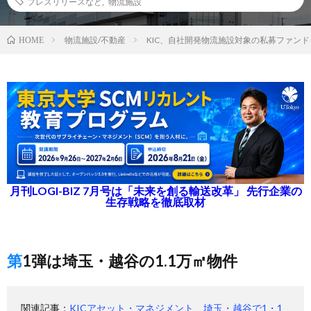
プレスリリースなど
,
物流施設
物流施設/不動産
KIC、自社開発物流施設対象の私募ファン
HOME
月刊LOGI-BIZ 7月号は「未来を創る輸送改革」 先行企業の
生存戦略を徹底取材
第1弾は埼玉・越谷の1.1万㎡物件
関連記事：
KICアセット・マネジメント、埼玉・越谷で1・1