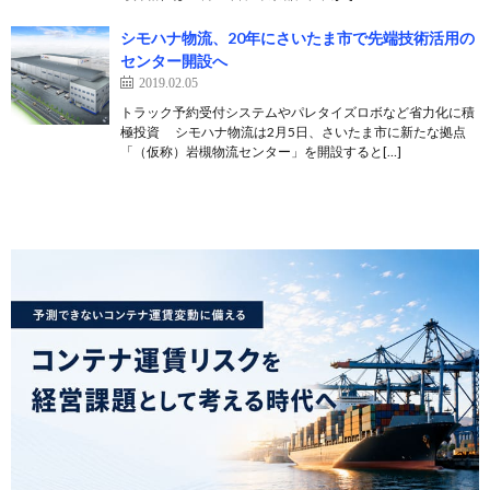
シモハナ物流、20年にさいたま市で先端技術活用の
センター開設へ
2019.02.05
トラック予約受付システムやパレタイズロボなど省力化に積
極投資 シモハナ物流は2月5日、さいたま市に新たな拠点
「（仮称）岩槻物流センター」を開設すると[…]