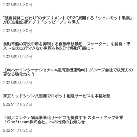
2026年7月30日
“独自開発こだわり”のサプリメントでD2C展開する「ウェルモット製薬」
がEC自動出荷アプリ「シッピーノ」を導入
2026年7月30日
自動車船の荷役中断を抑制する自動車移動用「スケーター」を開発・導
入 ～自力走行できない車両を約5分で移動可能に～
2026年7月27日
【㈱ハナインターナショナル×星清重機運輸㈱】グループ会社で販売力の
更なる強化ねらう
2026年7月27日
東京ミッドタウン八重洲でロボット配送サービスを本格始動
2026年7月27日
上組／コンテナ物流最適化サービスを提供する スタートアップ企業
「OneStream株式会社」への出資のお知らせ
2026年7月21日