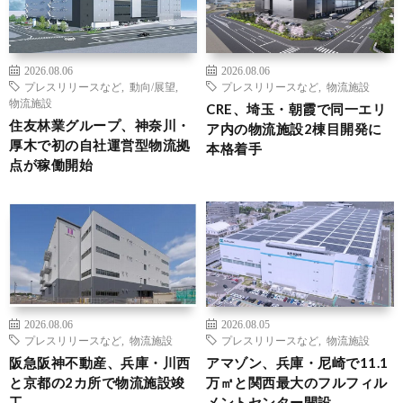
2026.08.06
2026.08.06
プレスリリースなど
,
動向/展望
,
プレスリリースなど
,
物流施設
物流施設
CRE、埼玉・朝霞で同一エリ
住友林業グループ、神奈川・
ア内の物流施設2棟目開発に
厚木で初の自社運営型物流拠
本格着手
点が稼働開始
2026.08.06
2026.08.05
プレスリリースなど
,
物流施設
プレスリリースなど
,
物流施設
阪急阪神不動産、兵庫・川西
アマゾン、兵庫・尼崎で11.1
と京都の2カ所で物流施設竣
万㎡と関西最大のフルフィル
工
メントセンター開設