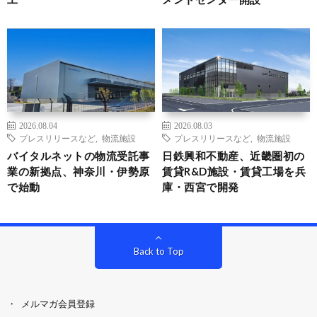
2026.08.04
2026.08.03
プレスリリースなど
,
物流施設
プレスリリースなど
,
物流施設
バイタルネットの物流受託事
日鉄興和不動産、近畿圏初の
業の新拠点、神奈川・伊勢原
賃貸R&D施設・賃貸工場を兵
で始動
庫・西宮で開発
Back to Top
メルマガ会員登録