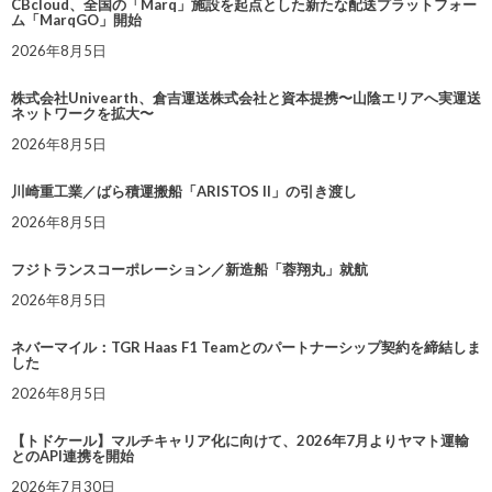
CBcloud、全国の「Marq」施設を起点とした新たな配送プラットフォー
ム「MarqGO」開始
2026年8月5日
株式会社Univearth、倉吉運送株式会社と資本提携〜山陰エリアへ実運送
ネットワークを拡大〜
2026年8月5日
川崎重工業／ばら積運搬船「ARISTOS II」の引き渡し
2026年8月5日
フジトランスコーポレーション／新造船「蓉翔丸」就航
2026年8月5日
ネバーマイル：TGR Haas F1 Teamとのパートナーシップ契約を締結しま
した
2026年8月5日
【トドケール】マルチキャリア化に向けて、2026年7月よりヤマト運輸
とのAPI連携を開始
2026年7月30日