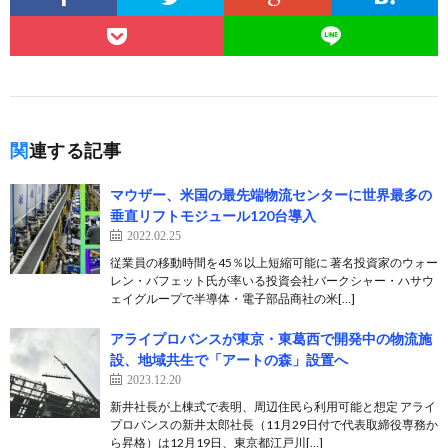
関連する記事
マウザー、米国の最先端物流センターに世界最多の
垂直リフトモジュール120台導入
2022.02.25
従業員の移動時間を45％以上短縮可能に 著名投資家のウォー
レン・バフェット氏が率いる投資会社バークシャー・ハサウ
ェイグループで半導体・電子部品商社の米[…]
アライプロバンスが東京・東葛西で開発中の物流施
設、地域共生で「アートの森」設置へ
2023.12.20
新井社長が上棟式で表明、周辺住民ら利用可能と想定 アライ
プロバンスの新井太郎社長（11月29日付で代表取締役専務か
ら昇格）は12月19日、東京都江戸川[…]