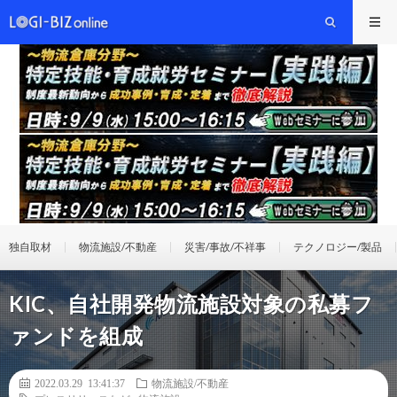
独自取材
物流施設/不動産
災害/事故/不祥事
テクノロジー/製品
KIC、自社開発物流施設対象の私募フ
ァンドを組成
2022.03.29 13:41:37
物流施設/不動産