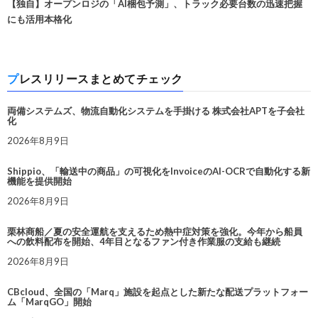
【独自】オープンロジの「AI梱包予測」、トラック必要台数の迅速把握
にも活用本格化
プレスリリースまとめてチェック
両備システムズ、物流自動化システムを手掛ける 株式会社APTを子会社
化
2026年8月9日
Shippio、「輸送中の商品」の可視化をInvoiceのAI-OCRで自動化する新
機能を提供開始
2026年8月9日
栗林商船／夏の安全運航を支えるため熱中症対策を強化。今年から船員
への飲料配布を開始、4年目となるファン付き作業服の支給も継続
2026年8月9日
CBcloud、全国の「Marq」施設を起点とした新たな配送プラットフォー
ム「MarqGO」開始