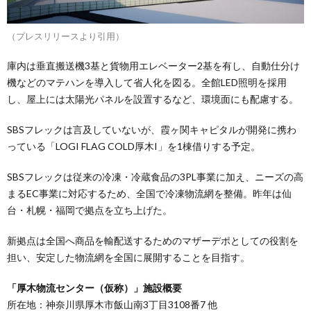
（プレスリリースより引用）
庫内は垂直搬送機3基と貨物用エレベーター2基を有し、自動仕分け
機などのマテハンを導入して省人化を図る。全館LED照明を採用
し、屋上には太陽光パネルを設置するなど、環境面にも配慮する。
SBSフレックは言及していないが、霞ヶ関キャピタルが開発に携わ
っている「LOGI FLAG COLD厚木I」を1棟借りする予定。
SBSフレックは従来の冷凍・冷蔵食品の3PL事業に加え、ニーズの高
まるEC事業に対応するため、全国で冷凍物流網を整備。昨年は仙
台・札幌・福岡で拠点を立ち上げた。
新拠点は全国へ商品を輸配送するためのマザーデポとしての役割を
担い、安定した物流網を全国に展開することを目指す。
「厚木物流センター（仮称）」施設概要
所在地：神奈川県厚木市飯山南3丁目3108番7 他