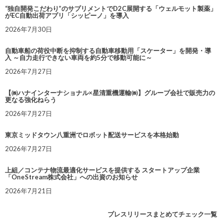
“独自開発こだわり”のサプリメントでD2C展開する「ウェルモット製薬」
がEC自動出荷アプリ「シッピーノ」を導入
2026年7月30日
自動車船の荷役中断を抑制する自動車移動用「スケーター」を開発・導
入 ～自力走行できない車両を約5分で移動可能に～
2026年7月27日
【㈱ハナインターナショナル×星清重機運輸㈱】グループ会社で販売力の
更なる強化ねらう
2026年7月27日
東京ミッドタウン八重洲でロボット配送サービスを本格始動
2026年7月27日
上組／コンテナ物流最適化サービスを提供する スタートアップ企業
「OneStream株式会社」への出資のお知らせ
2026年7月21日
プレスリリースまとめてチェック一覧