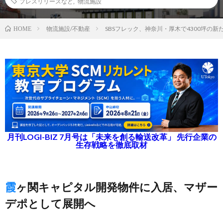
プレスリリースなど
,
物流施設
物流施設/不動産
SBSフレック、神奈川・厚木で4300坪の
HOME
月刊LOGI-BIZ 7月号は「未来を創る輸送改革」 先行企業の
生存戦略を徹底取材
霞ヶ関キャピタル開発物件に入居、マザー
デポとして展開へ