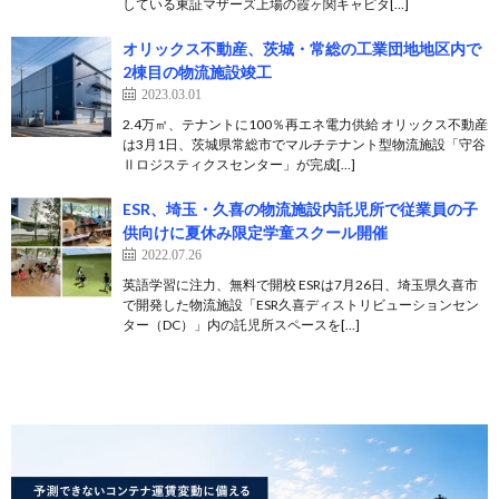
している東証マザーズ上場の霞ヶ関キャピタ[…]
オリックス不動産、茨城・常総の工業団地地区内で
2棟目の物流施設竣工
2023.03.01
2.4万㎡、テナントに100％再エネ電力供給 オリックス不動産
は3月1日、茨城県常総市でマルチテナント型物流施設「守谷
Ⅱロジスティクスセンター」が完成[…]
ESR、埼玉・久喜の物流施設内託児所で従業員の子
供向けに夏休み限定学童スクール開催
2022.07.26
英語学習に注力、無料で開校 ESRは7月26日、埼⽟県久喜市
で開発した物流施設「ESR久喜ディストリビューションセン
ター（DC）」内の託児所スペースを[…]