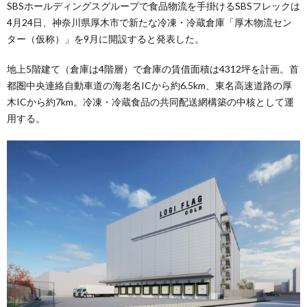
SBSホールディングスグループで食品物流を手掛けるSBSフレックは
4月24日、神奈川県厚木市で新たな冷凍・冷蔵倉庫「厚木物流セン
ター（仮称）」を9月に開設すると発表した。
地上5階建て（倉庫は4階層）で倉庫の賃借面積は4312坪を計画。首
都圏中央連絡自動車道の海老名ICから約6.5km、東名高速道路の厚
木ICから約7km。冷凍・冷蔵食品の共同配送網構築の中核として運
用する。