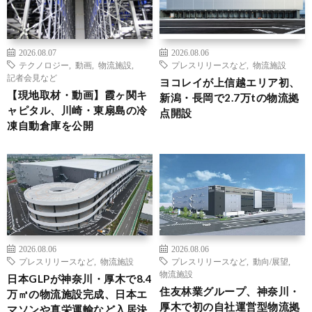
2026.08.07
2026.08.06
テクノロジー
,
動画
,
物流施設
,
プレスリリースなど
,
物流施設
記者会見など
ヨコレイが上信越エリア初、
【現地取材・動画】霞ヶ関キ
新潟・長岡で2.7万tの物流拠
ャピタル、川崎・東扇島の冷
点開設
凍自動倉庫を公開
2026.08.06
2026.08.06
プレスリリースなど
,
物流施設
プレスリリースなど
,
動向/展望
,
物流施設
日本GLPが神奈川・厚木で8.4
住友林業グループ、神奈川・
万㎡の物流施設完成、日本エ
厚木で初の自社運営型物流拠
マソンや真栄運輸など入居決