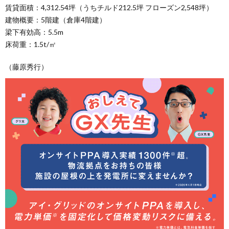
賃貸面積：4,312.54坪（うちチルド212.5坪 フローズン2,548坪）
建物概要：5階建（倉庫4階建）
梁下有効高：5.5m
床荷重：1.5t/㎡
（藤原秀行）