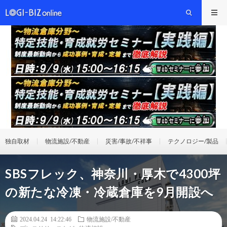
独自取材
物流施設/不動産
災害/事故/不祥事
テクノロジー/製品
SBSフレック、神奈川・厚木で4300坪
の新たな冷凍・冷蔵倉庫を9月開設へ
2024.04.24 14:22:46
物流施設/不動産