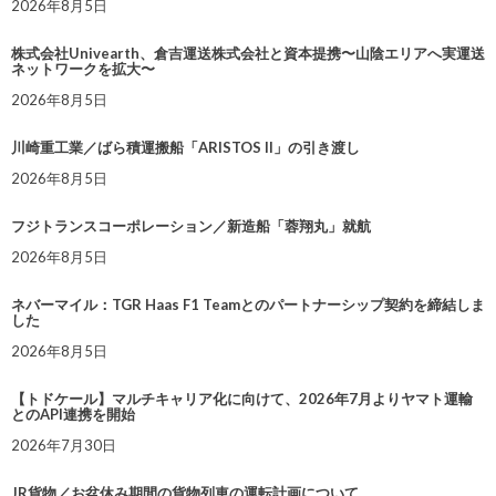
2026年8月5日
株式会社Univearth、倉吉運送株式会社と資本提携〜山陰エリアへ実運送
ネットワークを拡大〜
2026年8月5日
川崎重工業／ばら積運搬船「ARISTOS II」の引き渡し
2026年8月5日
フジトランスコーポレーション／新造船「蓉翔丸」就航
2026年8月5日
ネバーマイル：TGR Haas F1 Teamとのパートナーシップ契約を締結しま
した
2026年8月5日
【トドケール】マルチキャリア化に向けて、2026年7月よりヤマト運輸
とのAPI連携を開始
2026年7月30日
JR貨物／お盆休み期間の貨物列車の運転計画について