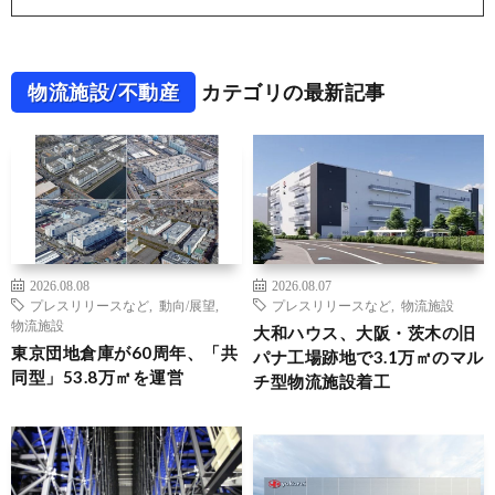
物流施設/不動産
カテゴリの最新記事
2026.08.08
2026.08.07
プレスリリースなど
,
動向/展望
,
プレスリリースなど
,
物流施設
物流施設
大和ハウス、大阪・茨木の旧
東京団地倉庫が60周年、「共
パナ工場跡地で3.1万㎡のマル
同型」53.8万㎡を運営
チ型物流施設着工