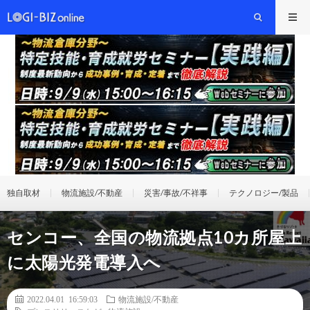
独自取材
物流施設/不動産
災害/事故/不祥事
テクノロジー/製品
センコー、全国の物流拠点10カ所屋上
に太陽光発電導入へ
2022.04.01 16:59:03
物流施設/不動産