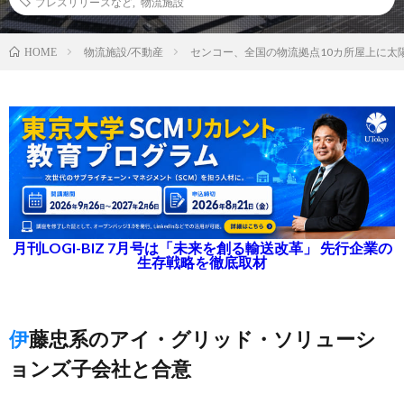
プレスリリースなど
,
物流施設
物流施設/不動産
センコー、全国の物流拠点10カ所屋上に太
HOME
月刊LOGI-BIZ 7月号は「未来を創る輸送改革」 先行企業の
生存戦略を徹底取材
伊藤忠系のアイ・グリッド・ソリューシ
ョンズ子会社と合意