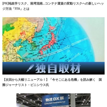
[PR]地政学リスク、港湾混雑…コンテナ運賃の変動リスクへの新しいヘッ
ジ方法「FFA」とは
【次回から大幅リニューアル！】「今そこにある危機」を読み解く 国
際ジャーナリスト・ビニシウス氏