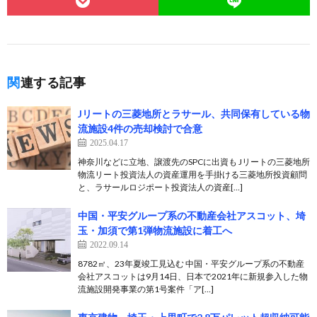
関連する記事
Jリートの三菱地所とラサール、共同保有している物
流施設4件の売却検討で合意
2025.04.17
神奈川などに立地、譲渡先のSPCに出資も Jリートの三菱地所
物流リート投資法人の資産運用を手掛ける三菱地所投資顧問
と、ラサールロジポート投資法人の資産[…]
中国・平安グループ系の不動産会社アスコット、埼
玉・加須で第1弾物流施設に着工へ
2022.09.14
8782㎡、23年夏竣工見込む 中国・平安グループ系の不動産
会社アスコットは9月14日、日本で2021年に新規参入した物
流施設開発事業の第1号案件「ア[…]