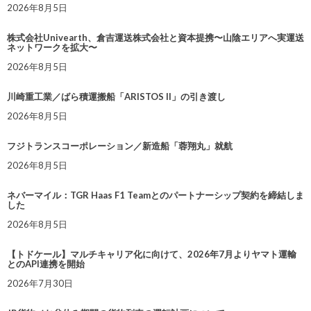
2026年8月5日
株式会社Univearth、倉吉運送株式会社と資本提携〜山陰エリアへ実運送
ネットワークを拡大〜
2026年8月5日
川崎重工業／ばら積運搬船「ARISTOS II」の引き渡し
2026年8月5日
フジトランスコーポレーション／新造船「蓉翔丸」就航
2026年8月5日
ネバーマイル：TGR Haas F1 Teamとのパートナーシップ契約を締結しま
した
2026年8月5日
【トドケール】マルチキャリア化に向けて、2026年7月よりヤマト運輸
とのAPI連携を開始
2026年7月30日