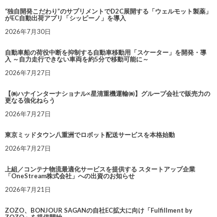
“独自開発こだわり”のサプリメントでD2C展開する「ウェルモット製薬」
がEC自動出荷アプリ「シッピーノ」を導入
2026年7月30日
自動車船の荷役中断を抑制する自動車移動用「スケーター」を開発・導
入 ～自力走行できない車両を約5分で移動可能に～
2026年7月27日
【㈱ハナインターナショナル×星清重機運輸㈱】グループ会社で販売力の
更なる強化ねらう
2026年7月27日
東京ミッドタウン八重洲でロボット配送サービスを本格始動
2026年7月27日
上組／コンテナ物流最適化サービスを提供する スタートアップ企業
「OneStream株式会社」への出資のお知らせ
2026年7月21日
ZOZO、BONJOUR SAGANの自社EC拡大に向け「Fulfillment by