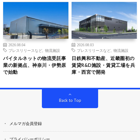
2026.08.04
2026.08.03
プレスリリースなど
,
物流施設
プレスリリースなど
,
物流施設
バイタルネットの物流受託事
日鉄興和不動産、近畿圏初の
業の新拠点、神奈川・伊勢原
賃貸R&D施設・賃貸工場を兵
で始動
庫・西宮で開発
Back to Top
メルマガ会員登録
プライバシーポリシー