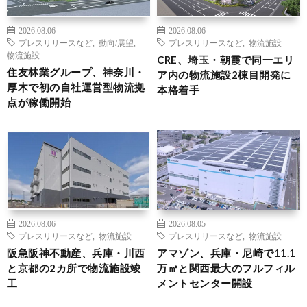
2026.08.06
2026.08.06
プレスリリースなど
,
動向/展望
,
プレスリリースなど
,
物流施設
物流施設
CRE、埼玉・朝霞で同一エリ
住友林業グループ、神奈川・
ア内の物流施設2棟目開発に
厚木で初の自社運営型物流拠
本格着手
点が稼働開始
2026.08.06
2026.08.05
プレスリリースなど
,
物流施設
プレスリリースなど
,
物流施設
阪急阪神不動産、兵庫・川西
アマゾン、兵庫・尼崎で11.1
と京都の2カ所で物流施設竣
万㎡と関西最大のフルフィル
工
メントセンター開設