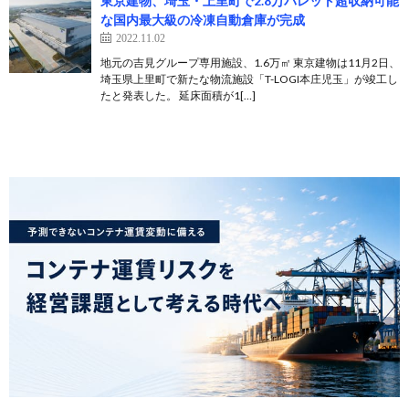
東京建物、埼玉・上里町で2.8万パレット超収納可能
な国内最大級の冷凍自動倉庫が完成
2022.11.02
地元の吉見グループ専用施設、1.6万㎡ 東京建物は11月2日、
埼玉県上里町で新たな物流施設「T-LOGI本庄児玉」が竣工し
たと発表した。 延床面積が1[…]