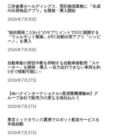
三井倉庫ホールディングス、受託物流業務に 「生成
AI出荷検品アプリ」を開発・導入開始
2026年7月30日
“独自開発こだわり”のサプリメントでD2C展開する
「ウェルモット製薬」がEC自動出荷アプリ「シッピ
ーノ」を導入
2026年7月30日
自動車船の荷役中断を抑制する自動車移動用「スケ
ーター」を開発・導入 ～自力走行できない車両を約
5分で移動可能に～
2026年7月27日
【㈱ハナインターナショナル×星清重機運輸㈱】グ
ループ会社で販売力の更なる強化ねらう
2026年7月27日
東京ミッドタウン八重洲でロボット配送サービスを
本格始動
2026年7月27日