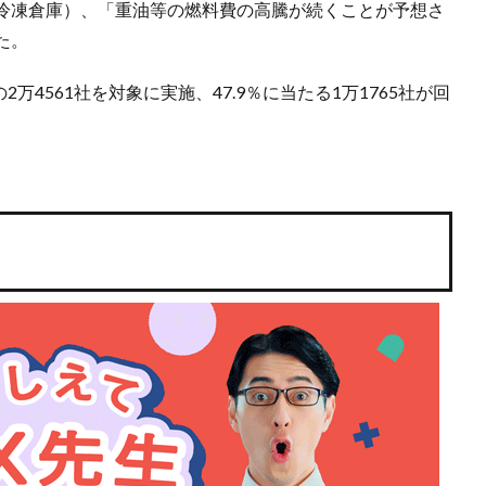
冷凍倉庫）、「重油等の燃料費の高騰が続くことが予想さ
た。
万4561社を対象に実施、47.9％に当たる1万1765社が回
）