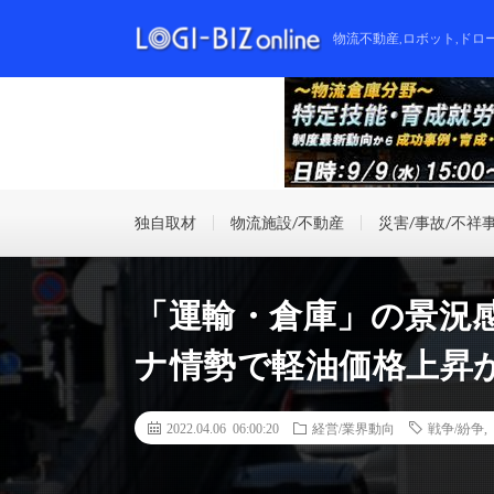
物流不動産,ロボット,ドロ
独自取材
物流施設/不動産
災害/事故/不祥
「運輸・倉庫」の景況
ナ情勢で軽油価格上昇
2022.04.06 06:00:20
経営/業界動向
戦争/紛争
,