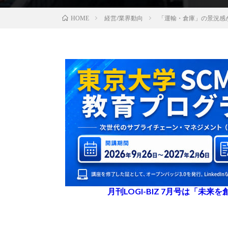
経営/業界動向
「運輸・倉庫」の景況感
HOME
月刊LOGI-BIZ 7月号は「未