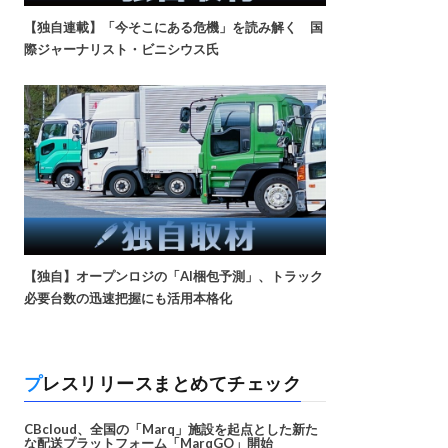
【独自連載】「今そこにある危機」を読み解く 国
際ジャーナリスト・ビニシウス氏
【独自】オープンロジの「AI梱包予測」、トラック
必要台数の迅速把握にも活用本格化
プレスリリースまとめてチェック
CBcloud、全国の「Marq」施設を起点とした新た
な配送プラットフォーム「MarqGO」開始