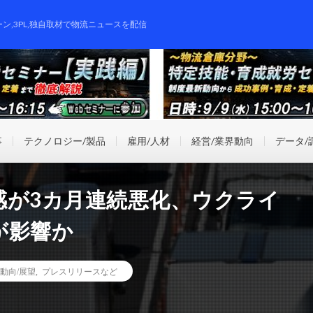
ーン,3PL,独自取材で物流ニュースを配信
事
テクノロジー/製品
雇用/人材
経営/業界動向
データ/
感が3カ月連続悪化、ウクライ
が影響か
動向/展望
,
プレスリリースなど