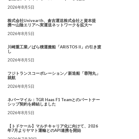
2026年8月5日
株式会社Univearth、倉吉運送株式会社と資本提
携〜山陰エリアへ実運送ネットワークを拡大〜
2026年8月5日
川崎重工業／ばら積運搬船「ARISTOS II」の引き渡
し
2026年8月5日
フジトランスコーポレーション／新造船「蓉翔丸」
就航
2026年8月5日
ネバーマイル：TGR Haas F1 Teamとのパートナー
シップ契約を締結しました
2026年8月5日
【トドケール】マルチキャリア化に向けて、2026
年7月よりヤマト運輸とのAPI連携を開始
2026年7月30日