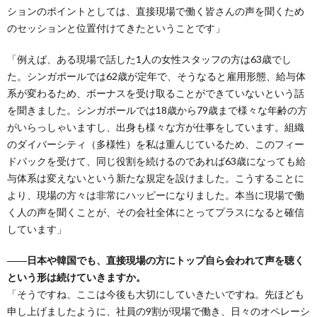
ションのポイントとしては、直接現場で働く皆さんの声を聞くため
のセッションと位置付けてきたということです」
「例えば、ある現場で話した1人の女性スタッフの方は63歳でし
た。シンガポールでは62歳が定年で、そうなると雇用形態、給与体
系が変わるため、ボーナスを受け取ることができていないという話
を聞きました。シンガポールでは18歳から79歳まで様々な年齢の方
がいらっしゃいますし、出身も様々な方が仕事をしています。組織
のダイバーシティ（多様性）を私は重んじているため、このフィー
ドバックを受けて、同じ役割を続けるのであれば63歳になっても給
与体系は変えないという新たな規定を設けました。こうすることに
より、現場の方々は非常にハッピーになりました。本当に現場で働
く人の声を聞くことが、その会社全体にとってプラスになると確信
しています」
――日本や韓国でも、直接現場の方にトップ自ら会われて声を聴く
という形は続けていきますか。
「そうですね、ここは今後も大切にしていきたいですね。先ほども
申し上げましたように、社員の9割が現場で働き、日々のオペレーシ