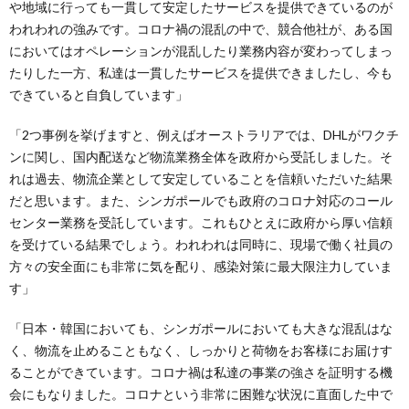
や地域に行っても一貫して安定したサービスを提供できているのが
われわれの強みです。コロナ禍の混乱の中で、競合他社が、ある国
においてはオペレーションが混乱したり業務内容が変わってしまっ
たりした一方、私達は一貫したサービスを提供できましたし、今も
できていると自負しています」
「2つ事例を挙げますと、例えばオーストラリアでは、DHLがワクチ
ンに関し、国内配送など物流業務全体を政府から受託しました。そ
れは過去、物流企業として安定していることを信頼いただいた結果
だと思います。また、シンガポールでも政府のコロナ対応のコール
センター業務を受託しています。これもひとえに政府から厚い信頼
を受けている結果でしょう。われわれは同時に、現場で働く社員の
方々の安全面にも非常に気を配り、感染対策に最大限注力していま
す」
「日本・韓国においても、シンガポールにおいても大きな混乱はな
く、物流を止めることもなく、しっかりと荷物をお客様にお届けす
ることができています。コロナ禍は私達の事業の強さを証明する機
会にもなりました。コロナという非常に困難な状況に直面した中で