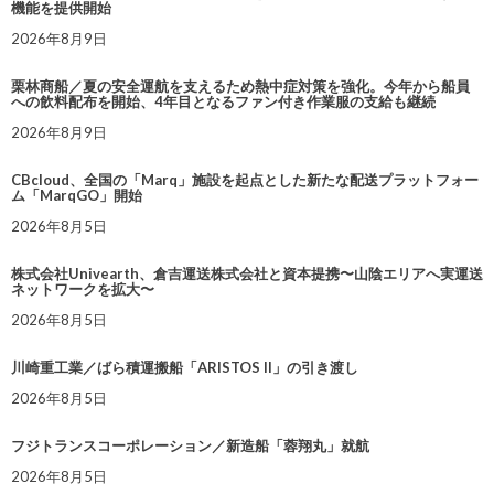
機能を提供開始
2026年8月9日
栗林商船／夏の安全運航を支えるため熱中症対策を強化。今年から船員
への飲料配布を開始、4年目となるファン付き作業服の支給も継続
2026年8月9日
CBcloud、全国の「Marq」施設を起点とした新たな配送プラットフォー
ム「MarqGO」開始
2026年8月5日
株式会社Univearth、倉吉運送株式会社と資本提携〜山陰エリアへ実運送
ネットワークを拡大〜
2026年8月5日
川崎重工業／ばら積運搬船「ARISTOS II」の引き渡し
2026年8月5日
フジトランスコーポレーション／新造船「蓉翔丸」就航
2026年8月5日