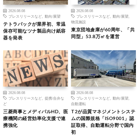
2026.08.08
2026.08.08
プレスリリースなど
,
動向/展望
プレスリリースなど
,
動向/展望
,
物流施設
テトラパックが業界初、常温
東京団地倉庫が60周年、「共
保存可能なツナ製品向け紙容
同型」53.8万㎡を運営
器を発表
2026.08.08
2026.08.08
プレスリリースなど
,
提携/合弁な
プレスリリースなど
,
動向/展望
,
ど
自動運転
三菱商事とメディパルHD、医
T2が品質マネジメントシステ
療機関の経営効率化支援で連
ムの国際規格「ISO9001」認
携強化
証取得、自動運転分野で国内
初