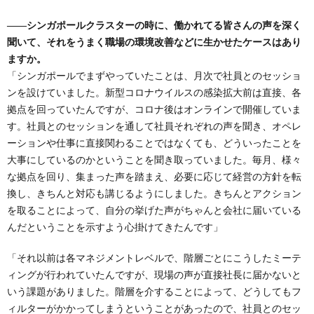
――シンガポールクラスターの時に、働かれてる皆さんの声を深く
聞いて、それをうまく職場の環境改善などに生かせたケースはあり
ますか。
「シンガポールでまずやっていたことは、月次で社員とのセッショ
ンを設けていました。新型コロナウイルスの感染拡大前は直接、各
拠点を回っていたんですが、コロナ後はオンラインで開催していま
す。社員とのセッションを通して社員それぞれの声を聞き、オペレ
ーションや仕事に直接関わることではなくても、どういったことを
大事にしているのかということを聞き取っていました。毎月、様々
な拠点を回り、集まった声を踏まえ、必要に応じて経営の方針を転
換し、きちんと対応も講じるようにしました。きちんとアクション
を取ることによって、自分の挙げた声がちゃんと会社に届いている
んだということを示すよう心掛けてきたんです」
「それ以前は各マネジメントレベルで、階層ごとにこうしたミーテ
ィングが行われていたんですが、現場の声が直接社長に届かないと
いう課題がありました。階層を介することによって、どうしてもフ
ィルターがかかってしまうということがあったので、社員とのセッ