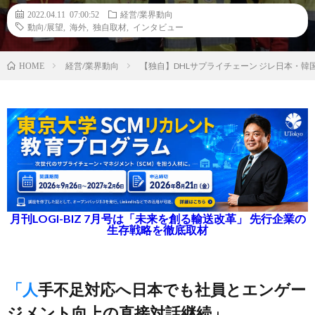
2022.04.11 07:00:52
経営/業界動向
動向/展望
,
海外
,
独自取材
,
インタビュー
経営/業界動向
【独自】DHLサプライチェーン ジレ日本・韓
HOME
月刊LOGI-BIZ 7月号は「未来を創る輸送改革」 先行企業の
生存戦略を徹底取材
「人手不足対応へ日本でも社員とエンゲー
ジメント向上の直接対話継続」