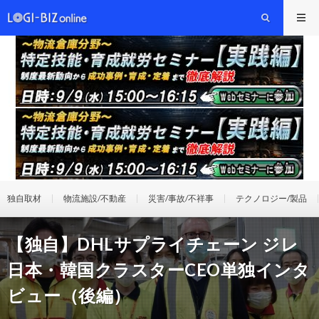
独自取材
物流施設/不動産
災害/事故/不祥事
テクノロジー/製品
【独自】DHLサプライチェーン ジレ
日本・韓国クラスターCEO単独インタ
ビュー（後編）