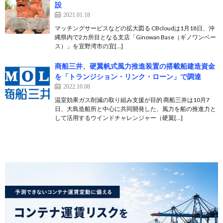
設
2021.01.18
マッチングサービスなどの拡大図る CBcloudは1月18日、沖
縄県内で2カ所目となる支店「Ginowan Base（ギノワンベー
ス）」を宜野湾市の宜[…]
商船三井、硬翼帆式風力推進装置の搭載船建造資金
を「トランジション・リンク・ローン」で調達
2022.10.08
温室効果ガス削減の取り組み支援が目的 商船三井は10月7
日、大島造船所と中心に共同開発した、風力を船の推進力と
して活用するウインドチャレンジャー（硬翼[…]