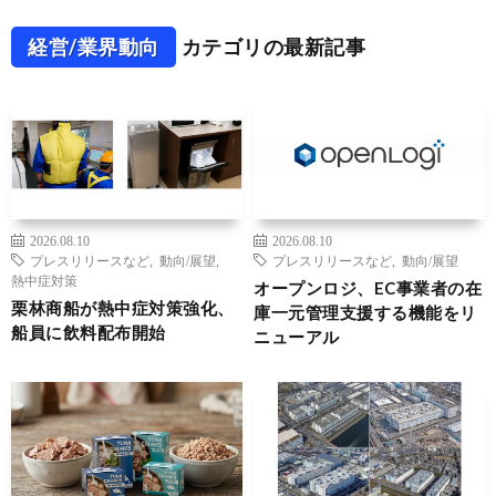
経営/業界動向
カテゴリの最新記事
2026.08.10
2026.08.10
プレスリリースなど
,
動向/展望
,
プレスリリースなど
,
動向/展望
熱中症対策
オープンロジ、EC事業者の在
栗林商船が熱中症対策強化、
庫一元管理支援する機能をリ
船員に飲料配布開始
ニューアル