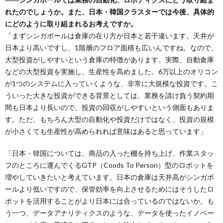
れたのでしょうか。また、日本・韓国クラスターでは今後、具体的
にどのように取り組まれるお考えですか。
「まずシンガポールは倉庫の在り方が日本と若干違います。天井が
日本より高いですし、1階層のフロア面積も広いんですね。なので、
大型投資がしやすいという倉庫の特徴があります。実際、自動倉庫
などの大型投資を実施し、生産性を高めました。6万以上のオリコン
が1つのシステムに入っていくような、非常に大規模な投資です。こ
ういった大きな投資ができる背景としては、業務を請け負う契約期
間も日本より長いので、投資の回収がしやすいという側面もありま
す。ただ、もちろん大型の自動化や投資だけではなく、投資の規模
が小さくても生産性が高められれば意味はあると思っています」
「日本・韓国については、商品の入った棚を持ち上げ、作業スタッ
フのところに運んでくるGTP（Coods To Person）型のロボットを
増やしていきたいと考えています。日本の倉庫は天井高がシンガポ
ールより低いですので、保管効率を向上させるためにはそうしたロ
ボットを活用することがより日本には合っているのではないか。も
う一つ、データアナリティクスのような、データを使ったイノベー