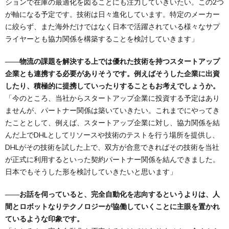
ションで在庫の最適化を図ることにも注力していきいたい。この2つ
が軸になる予定です。技術は日々進化しています。特定のメーカー
に絞らず、また海外だけではなく日本で活躍されている様々なサプ
ライヤーとも協力関係を構築することを検討していきます」
――物流の課題を解決する上では優れた技術を持つスタートアップ
企業とも連携する必要がありそうです。例えばそうした企業に出資
したり、積極的に提携していったりすることもお考えでしょうか。
「今のところ、当社からスタートアップ企業に投資する予定はあり
ませんが、パートナー関係は築いていきたい。これまでにやってき
たこととして、例えば、スタートアップ企業に対し、協力関係を結
んだ上でDHLとしてリソースや技術のテストを行う場所を提供し、
DHLがその技術を試した上で、双方が合意できればその技術を当社
が正式に利用するといった契約パートナー関係を結んできました。
日本でもそうした形を検討していきたいと思います」
――お話を伺っていると、完全自動化を志向するというよりは、人
間とロボットなりテクノロジーが協働していくことに主眼を置かれ
ているような印象です。