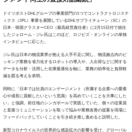
ドイツポストDHLグループの事業部門の1つでコントラクトロジステ
ィクス（3PL）事業を展開しているDHLサプライチェーン（SC）の
日本・韓国クラスターCEO（最高経営責任者）に2月15日付で就任
したジェローム・ジレ氏はこのほど、ロジビズ・オンラインの単独
インタビューに応じた。
ジレ氏は日本の物流業界が抱える人手不足に関し、物流拠点内のピ
ッキング業務を省力化するロボットの導入や、入出荷などに関する
データを分析・活用した在庫最適化を軸に、業務の効率化と負荷軽
減を図る考えを表明。
同時に「日本では社員のエンゲージメント（所属する企業への愛着
心や成長に貢献したいという意識）を高めていくことを大事にした
い」と強調。前任地のシンガポールで実践していた、個々の従業員
と直接コミュニケーションを取って悩みや業務改善の提案を現場に
フィードバックしていくことを引き続き推し進めると説明した。
新型コロナウイルスの世界的な感染拡大の影響を受け、グローバル