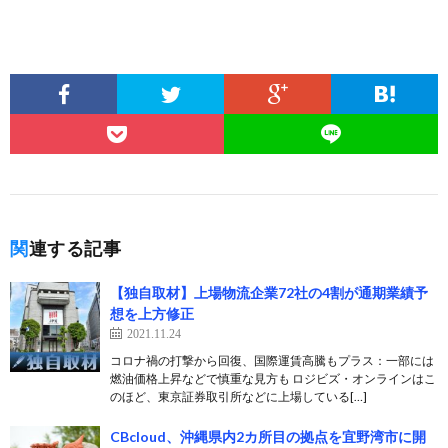
関連する記事
【独自取材】上場物流企業72社の4割が通期業績予
想を上方修正
2021.11.24
コロナ禍の打撃から回復、国際運賃高騰もプラス：一部には
燃油価格上昇などで慎重な見方も ロジビズ・オンラインはこ
のほど、東京証券取引所などに上場している[…]
CBcloud、沖縄県内2カ所目の拠点を宜野湾市に開