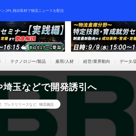
ーン,3PL,独自取材で物流ニュースを配信
事
テクノロジー/製品
雇用/人材
経営/業界動向
データ/
や埼玉などで開発誘引へ
望
,
プレスリリースなど
,
物流施設