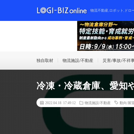
物流不動産,ロボット,ドロ
独自取材
物流施設/不動産
災害/事故/不祥
冷凍・冷蔵倉庫、愛知
2022.04.18 17:49:12
物流施設/不動産
動向/展