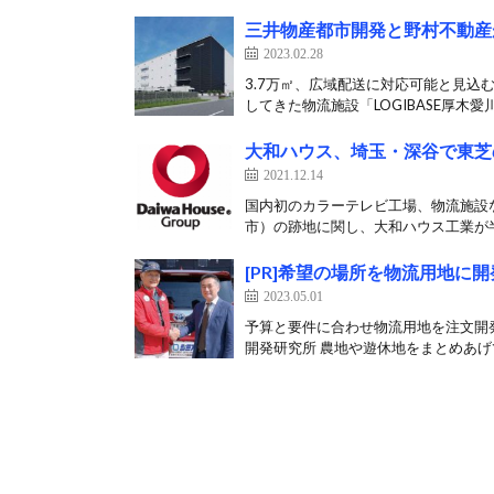
三井物産都市開発と野村不動産
2023.02.28
3.7万㎡、広域配送に対応可能と見込
してきた物流施設「LOGIBASE厚木愛川
大和ハウス、埼玉・深谷で東芝
2021.12.14
国内初のカラーテレビ工場、物流施設
市）の跡地に関し、大和ハウス工業が半
[PR]希望の場所を物流用地
2023.05.01
予算と要件に合わせ物流用地を注文開
開発研究所 農地や遊休地をまとめあげて