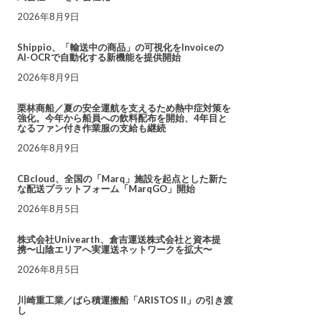
2026年8月9日
Shippio、「輸送中の商品」の可視化をInvoiceの
AI-OCRで自動化する新機能を提供開始
2026年8月9日
栗林商船／夏の安全運航を支えるため熱中症対策を
強化。今年から船員への飲料配布を開始、4年目と
なるファン付き作業服の支給も継続
2026年8月9日
CBcloud、全国の「Marq」施設を起点とした新た
な配送プラットフォーム「MarqGO」開始
2026年8月5日
株式会社Univearth、倉吉運送株式会社と資本提
携〜山陰エリアへ実運送ネットワークを拡大〜
2026年8月5日
川崎重工業／ばら積運搬船「ARISTOS II」の引き渡
し