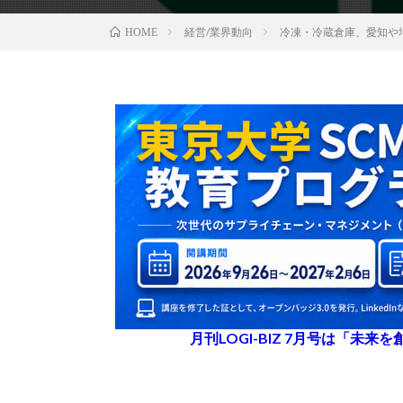
経営/業界動向
冷凍・冷蔵倉庫、愛知や
HOME
月刊LOGI-BIZ 7月号は「未