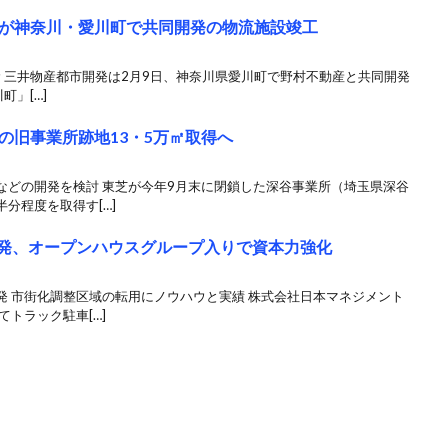
が神奈川・愛川町で共同開発の物流施設竣工
む 三井物産都市開発は2月9日、神奈川県愛川町で野村不動産と共同開発
町」[…]
の旧事業所跡地13・5万㎡取得へ
などの開発を検討 東芝が今年9月末に閉鎖した深谷事業所（埼玉県深谷
分程度を取得す[…]
に開発、オープンハウスグループ入りで資本力強化
発 市街化調整区域の転用にノウハウと実績 株式会社日本マネジメント
トラック駐車[…]