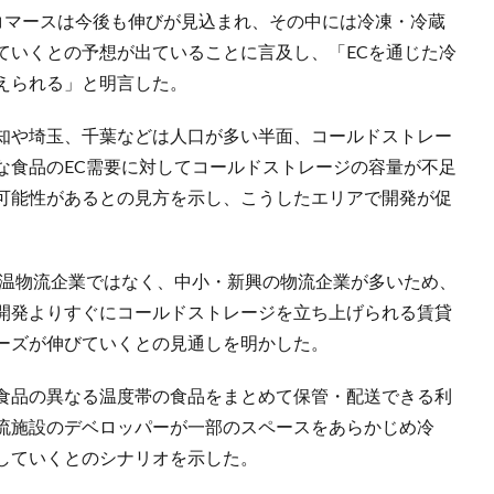
eコマースは今後も伸びが見込まれ、その中には冷凍・冷蔵
ていくとの予想が出ていることに言及し、「ECを通じた冷
えられる」と明言した。
知や埼玉、千葉などは人口が多い半面、コールドストレー
な食品のEC需要に対してコールドストレージの容量が不足
可能性があるとの見方を示し、こうしたエリアで開発が促
低温物流企業ではなく、中小・新興の物流企業が多いため、
開発よりすぐにコールドストレージを立ち上げられる賃貸
ーズが伸びていくとの見通しを明かした。
食品の異なる温度帯の食品をまとめて保管・配送できる利
流施設のデベロッパーが一部のスペースをあらかじめ冷
していくとのシナリオを示した。