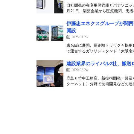
自社開発の在宅用保管庫とパナソニッ
月21日、製薬企業から医療機関、患者宅
伊藤忠エネクスグループが関西
開設
2025.01.23
東名阪に展開、長距離トラックも採用し
で運営するガソリンスタンド「大阪南港
建設業界のライバル2社、搬送
2020.02.24
鹿島と竹中工務店、新技術開発・普及を
ターネット）分野で技術開発などの連携