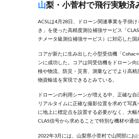
山梨・小菅村で飛行実験済
ACSLは4月28日、ドローン関連事業を手掛
き」を使った高精度測位補強サービス「CLAS」（Centi
チメータ級測位補強サービス）に対応した国
コアが新たに生み出した小型受信機「Cohac∞
ンに成功した。コアは同受信機をドローン向けサー
検や物流、防災・災害、測量などでより高精
物資輸送を実現できるとみている。
ドローンの利用シーンが増える中、正確な自己位
リアルタイムに正確な撮影位置を求めて写真
に地上に標定点を設置する必要がなく、大幅
CLAS信号から求めることで特別な機材や通
2022年3月には、山梨県小菅村で山間部にお