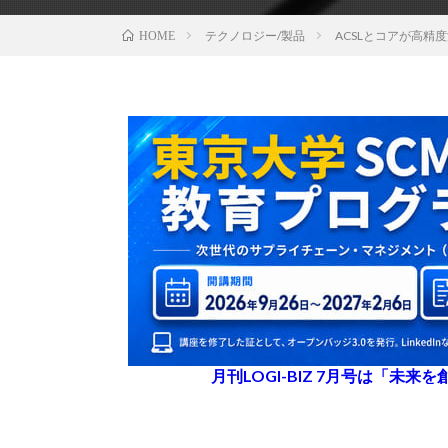
テクノロジー/製品
ACSLとコアが高
HOME
月刊LOGI-BIZ 7月号は「未