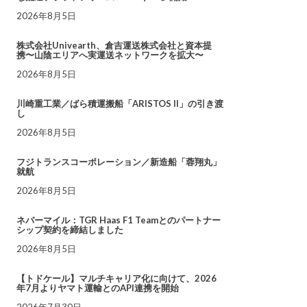
2026年8月5日
株式会社Univearth、倉吉運送株式会社と資本提
携〜山陰エリアへ実運送ネットワークを拡大〜
2026年8月5日
川崎重工業／ばら積運搬船「ARISTOS II」の引き渡
し
2026年8月5日
フジトランスコーポレーション／新造船「蓉翔丸」
就航
2026年8月5日
ネバーマイル：TGR Haas F1 Teamとのパートナー
シップ契約を締結しました
2026年8月5日
【トドケール】マルチキャリア化に向けて、2026
年7月よりヤマト運輸とのAPI連携を開始
2026年7月30日