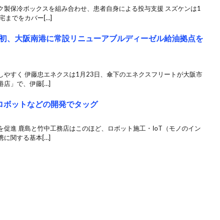
ク製保冷ボックスを組み合わせ、患者自身による投与支援 スズケンは1
までをカバー[…]
初、大阪南港に常設リニューアブルディーゼル給油拠点を
やすく 伊藤忠エネクスは1月23日、傘下のエネクスフリートが大阪市
店」で、伊藤[…]
ロボットなどの開発でタッグ
促進 鹿島と竹中工務店はこのほど、ロボット施工・IoT（モノのイン
に関する基本[…]