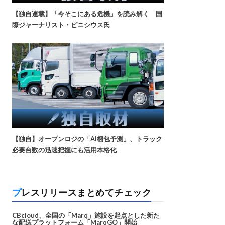
【独自連載】「今そこにある危機」を読み解く 国
際ジャーナリスト・ビニシウス氏
【独自】オープンロジの「AI梱包予測」、トラック
必要台数の迅速把握にも活用本格化
プレスリリースまとめてチェック
CBcloud、全国の「Marq」施設を起点とした新た
な配送プラットフォーム「MarqGO」開始