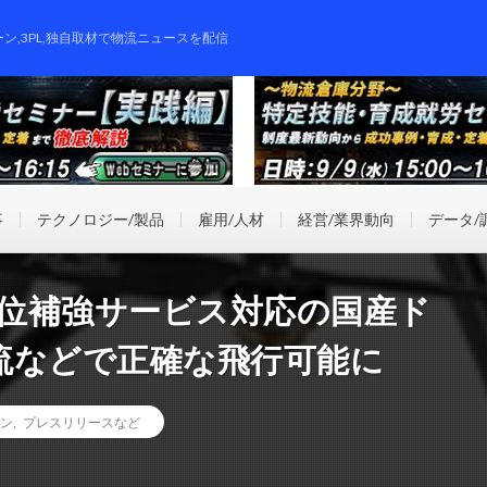
ーン,3PL,独自取材で物流ニュースを配信
事
テクノロジー/製品
雇用/人材
経営/業界動向
データ/
測位補強サービス対応の国産ド
流などで正確な飛行可能に
ン
,
プレスリリースなど