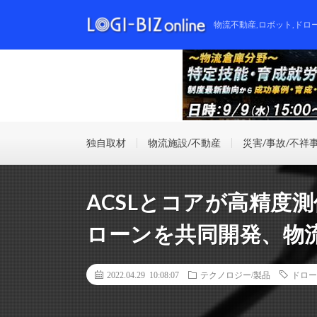
物流不動産,ロボット,ドロ
独自取材
物流施設/不動産
災害/事故/不祥
ACSLとコアが高精度
ローンを共同開発、物
2022.04.29 10:08:07
テクノロジー/製品
ドロー