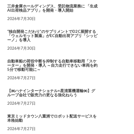
三井倉庫ホールディングス、受託物流業務に 「生成
AI出荷検品アプリ」を開発・導入開始
2026年7月30日
“独自開発こだわり”のサプリメントでD2C展開する
「ウェルモット製薬」がEC自動出荷アプリ「シッピ
ーノ」を導入
2026年7月30日
自動車船の荷役中断を抑制する自動車移動用「スケ
ーター」を開発・導入 ～自力走行できない車両を約
5分で移動可能に～
2026年7月27日
【㈱ハナインターナショナル×星清重機運輸㈱】グ
ループ会社で販売力の更なる強化ねらう
2026年7月27日
東京ミッドタウン八重洲でロボット配送サービスを
本格始動
2026年7月27日