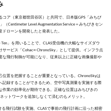
み
けるコア（東京都世田谷区）と共同で、日本版GPS「みちび
meter Level Augmentation Service＝みちびきセン
産ドローンを開発したと発表した。
 Ten」を用いることで、CLAS受信機の大幅なサイズダウ
ビス「Cohac∞ ChronoSky」として提供。インフラ点
度な飛行制御が可能になり、従来以上に正確な画像撮影や
置を把握することが重要となっている。ChronoSkyは
へ記録することができるため、空中写真測量を実施する際
な作業の効率化が期待できる。正確な位置はみちびきの
信ネットワークを追加しなくて済むのもメリット。
ける飛行試験を実施、CLASで事前の飛行計画に沿った精密