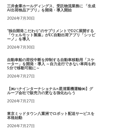
三井倉庫ホールディングス、受託物流業務に 「生成
AI出荷検品アプリ」を開発・導入開始
2026年7月30日
“独自開発こだわり”のサプリメントでD2C展開する
「ウェルモット製薬」がEC自動出荷アプリ「シッピ
ーノ」を導入
2026年7月30日
自動車船の荷役中断を抑制する自動車移動用「スケ
ーター」を開発・導入 ～自力走行できない車両を約
5分で移動可能に～
2026年7月27日
【㈱ハナインターナショナル×星清重機運輸㈱】グ
ループ会社で販売力の更なる強化ねらう
2026年7月27日
東京ミッドタウン八重洲でロボット配送サービスを
本格始動
2026年7月27日