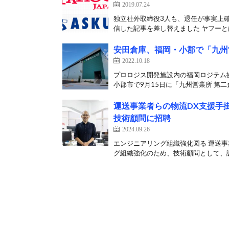
2019.07.24
独立社外取締役3人も、退任が事実上
信した記事を差し替えました ヤフーとは
安田倉庫、福岡・小郡で「九州
2022.10.18
プロロジス開発施設内の福岡ロジテム拠
小郡市で9月15日に「九州営業所 第二倉
運送事業者らの物流DX支援手
技術顧問に招聘
2024.09.26
エンジニアリング組織強化図る 運送事
グ組織強化のため、技術顧問として、調