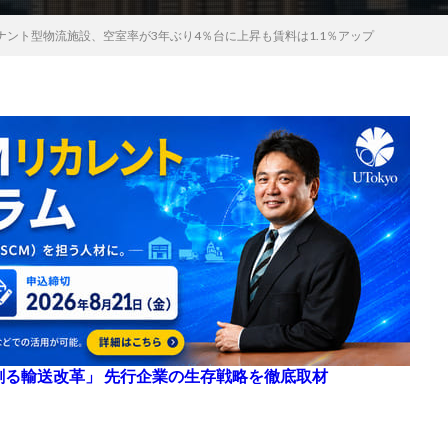
ント型物流施設、空室率が3年ぶり4％台に上昇も賃料は1.1％アップ
来を創る輸送改革」 先行企業の生存戦略を徹底取材