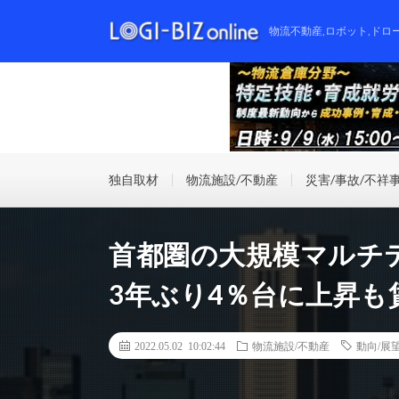
物流不動産,ロボット,ドロ
独自取材
物流施設/不動産
災害/事故/不祥
首都圏の大規模マルチ
3年ぶり4％台に上昇も
2022.05.02 10:02:44
物流施設/不動産
動向/展