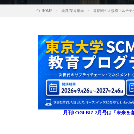
経営/業界動向
首都圏の大規模マルチテナ
HOME
月刊LOGI-BIZ 7月号は「未