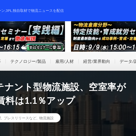
ーン,3PL,独自取材で物流ニュースを配信
事
テクノロジー/製品
雇用/人材
経営/業界動向
データ/
テナント型物流施設、空室率が
賃料は1.1％アップ
望
,
プレスリリースなど
,
物流施設