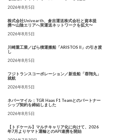
2026年8月5日
株式会社Univearth、倉吉運送株式会社と資本提
携〜山陰エリアへ実運送ネットワークを拡大〜
2026年8月5日
川崎重工業／ばら積運搬船「ARISTOS II」の引き渡
し
2026年8月5日
フジトランスコーポレーション／新造船「蓉翔丸」
就航
2026年8月5日
ネバーマイル：TGR Haas F1 Teamとのパートナー
シップ契約を締結しました
2026年8月5日
【トドケール】マルチキャリア化に向けて、2026
年7月よりヤマト運輸とのAPI連携を開始
2026年7月30日