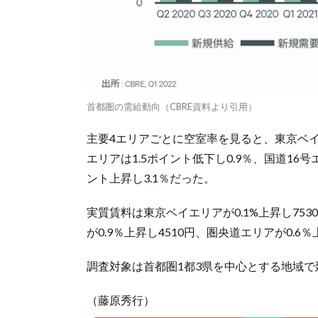
首都圏の需給動向（CBRE資料より引用）
主要4エリアごとに空室率を見ると、東京ベイエ
エリアは1.5ポイント低下し0.9％、国道16号
ント上昇し3.1％だった。
実質賃料は東京ベイエリアが0.1%上昇し753
が0.9％上昇し4510円、圏央道エリアが0.6％
調査対象は首都圏1都3県を中心とする地域で
（藤原秀行）