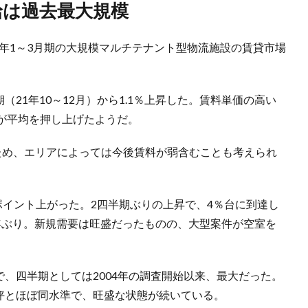
供給は過去最大規模
、今年1～3月期の大規模マルチテナント型物流施設の賃貸市場
（21年10～12月）から1.1％上昇した。賃料単価の高い
が平均を押し上げたようだ。
ため、エリアによっては今後賃料が弱含むことも考えられ
1ポイント上がった。2四半期ぶりの上昇で、4％台に到達し
、3年ぶり。新規需要は旺盛だったものの、大型案件が空室を
坪で、四半期としては2004年の調査開始以来、最大だった。
万坪とほぼ同水準で、旺盛な状態が続いている。