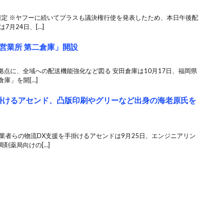
確定 ※ヤフーに続いてプラスも議決権行使を発表したため、本日午後配
7月24日、[…]
営業所 第二倉庫」開設
点に、全域への配送機能強化など図る 安田倉庫は10月17日、福岡県
庫」を開[…]
掛けるアセンド、凸版印刷やグリーなど出身の海老原氏を
業者らの物流DX支援を手掛けるアセンドは9月25日、エンジニアリン
剤薬局向けの[…]