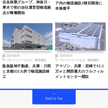
住友林業グループ、神奈川・
ア内の物流施設2棟目開発に
厚木で初の自社運営型物流拠
本格着手
点が稼働開始
2026.08.06
2026.08.05
プレスリリースなど
,
物流施設
プレスリリースなど
,
物流施設
阪急阪神不動産、兵庫・川西
アマゾン、兵庫・尼崎で11.1
と京都の2カ所で物流施設竣
万㎡と関西最大のフルフィル
工
メントセンター開設
Back to Top