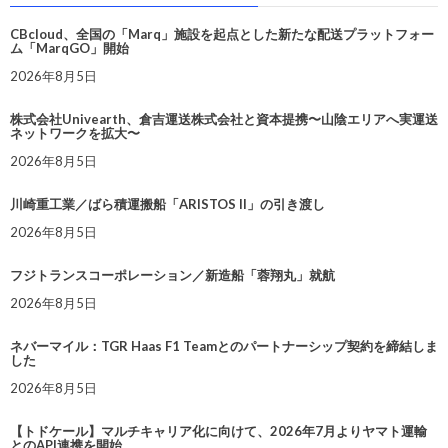
CBcloud、全国の「Marq」施設を起点とした新たな配送プラットフォー
ム「MarqGO」開始
2026年8月5日
株式会社Univearth、倉吉運送株式会社と資本提携〜山陰エリアへ実運送
ネットワークを拡大〜
2026年8月5日
川崎重工業／ばら積運搬船「ARISTOS II」の引き渡し
2026年8月5日
フジトランスコーポレーション／新造船「蓉翔丸」就航
2026年8月5日
ネバーマイル：TGR Haas F1 Teamとのパートナーシップ契約を締結しま
した
2026年8月5日
【トドケール】マルチキャリア化に向けて、2026年7月よりヤマト運輸
とのAPI連携を開始