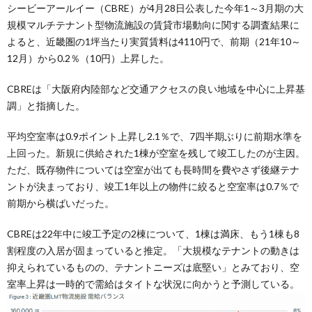
シービーアールイー（CBRE）が4月28日公表した今年1～3月期の大
規模マルチテナント型物流施設の賃貸市場動向に関する調査結果に
よると、近畿圏の1坪当たり実質賃料は4110円で、前期（21年10～
12月）から0.2％（10円）上昇した。
CBREは「大阪府内陸部など交通アクセスの良い地域を中心に上昇基
調」と指摘した。
平均空室率は0.9ポイント上昇し2.1％で、7四半期ぶりに前期水準を
上回った。新規に供給された1棟が空室を残して竣工したのが主因。
ただ、既存物件については空室が出ても長時間を費やさず後継テナ
ントが決まっており、竣工1年以上の物件に絞ると空室率は0.7％で
前期から横ばいだった。
CBREは22年中に竣工予定の2棟について、1棟は満床、もう1棟も8
割程度の入居が固まっていると推定。「大規模なテナントの動きは
抑えられているものの、テナントニーズは底堅い」とみており、空
室率上昇は一時的で需給はタイトな状況に向かうと予測している。