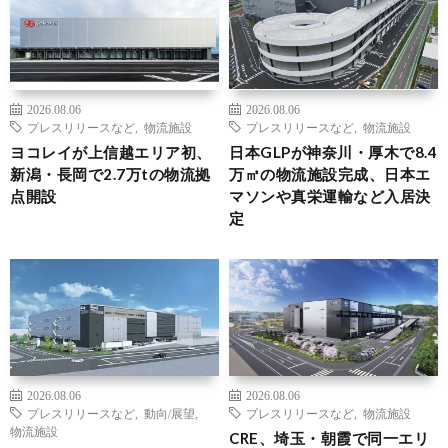
2026.08.06
2026.08.06
プレスリリースなど
,
物流施設
プレスリリースなど
,
物流施設
ヨコレイが上信越エリア初、
日本GLPが神奈川・厚木で8.4
新潟・長岡で2.7万tの物流拠
万㎡の物流施設完成、日本エ
点開設
マソンや真栄運輸など入居決
定
2026.08.06
2026.08.06
プレスリリースなど
,
動向/展望
,
プレスリリースなど
,
物流施設
物流施設
CRE、埼玉・朝霞で同一エリ