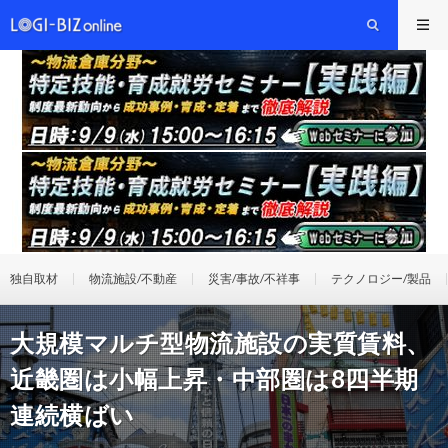
独自取材
物流施設/不動産
災害/事故/不祥事
テクノロジー/製品
大規模マルチ型物流施設の実質賃料、
近畿圏は小幅上昇・中部圏は8四半期
連続横ばい