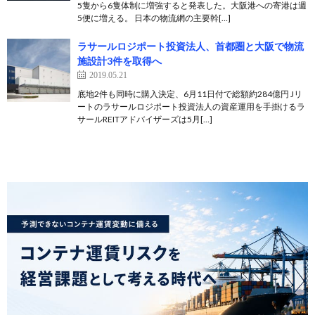
5隻から6隻体制に増強すると発表した。大阪港への寄港は週
5便に増える。 日本の物流網の主要幹[…]
ラサールロジポート投資法人、首都圏と大阪で物流
施設計3件を取得へ
2019.05.21
底地2件も同時に購入決定、6月11日付で総額約284億円 Jリ
ートのラサールロジポート投資法人の資産運用を手掛けるラ
サールREITアドバイザーズは5月[…]