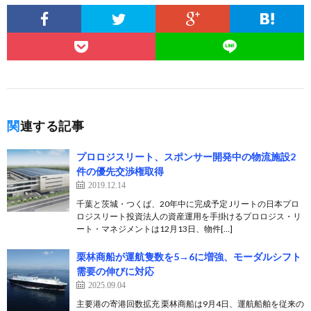
関連する記事
プロロジスリート、スポンサー開発中の物流施設2
件の優先交渉権取得
2019.12.14
千葉と茨城・つくば、20年中に完成予定 Jリートの日本プロ
ロジスリート投資法人の資産運用を手掛けるプロロジス・リ
ート・マネジメントは12月13日、物件[…]
栗林商船が運航隻数を5→6に増強、モーダルシフト
需要の伸びに対応
2025.09.04
主要港の寄港回数拡充 栗林商船は9月4日、運航船舶を従来の