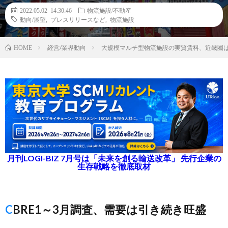
2022.05.02 14:30:46
物流施設/不動産
動向/展望
,
プレスリリースなど
,
物流施設
経営/業界動向
大規模マルチ型物流施設の実質賃料、近畿圏
HOME
月刊LOGI-BIZ 7月号は「未来を創る輸送改革」 先行企業の
生存戦略を徹底取材
CBRE1～3月調査、需要は引き続き旺盛