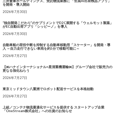
三井倉庫ホールディングス、受託物流業務に 「生成AI出荷検品アプリ」
を開発・導入開始
2026年7月30日
“独自開発こだわり”のサプリメントでD2C展開する「ウェルモット製薬」
がEC自動出荷アプリ「シッピーノ」を導入
2026年7月30日
自動車船の荷役中断を抑制する自動車移動用「スケーター」を開発・導
入 ～自力走行できない車両を約5分で移動可能に～
2026年7月27日
【㈱ハナインターナショナル×星清重機運輸㈱】グループ会社で販売力の
更なる強化ねらう
2026年7月27日
東京ミッドタウン八重洲でロボット配送サービスを本格始動
2026年7月27日
上組／コンテナ物流最適化サービスを提供する スタートアップ企業
「OneStream株式会社」への出資のお知らせ