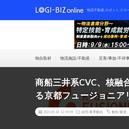
物流不動産,ロボット,ドロ
独自取材
物流施設/不動産
災害/事故/不祥
商船三井系CVC、核融
る京都フュージョニア
2023.05.18 12:19:19
経営/業界動向
動向/展望
,