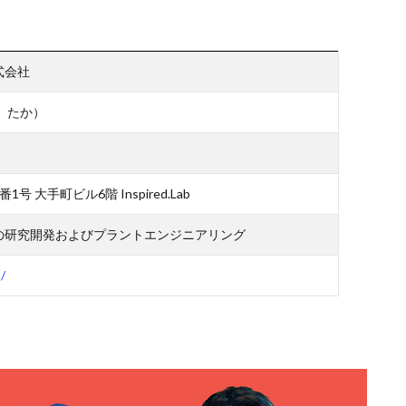
式会社
 たか）
大手町ビル6階 Inspired.Lab
の研究開発およびプラントエンジニアリング
/