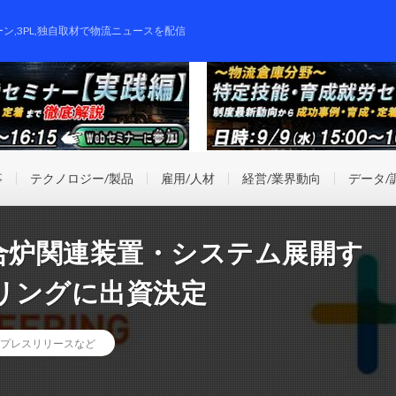
ーン,3PL,独自取材で物流ニュースを配信
事
テクノロジー/製品
雇用/人材
経営/業界動向
データ/
合炉関連装置・システム展開す
リングに出資決定
プレスリリースなど