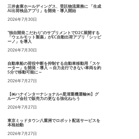
三井倉庫ホールディングス、受託物流業務に 「生成
AI出荷検品アプリ」を開発・導入開始
2026年7月30日
“独自開発こだわり”のサプリメントでD2C展開する
「ウェルモット製薬」がEC自動出荷アプリ「シッピ
ーノ」を導入
2026年7月30日
自動車船の荷役中断を抑制する自動車移動用「スケ
ーター」を開発・導入 ～自力走行できない車両を約
5分で移動可能に～
2026年7月27日
【㈱ハナインターナショナル×星清重機運輸㈱】グ
ループ会社で販売力の更なる強化ねらう
2026年7月27日
東京ミッドタウン八重洲でロボット配送サービスを
本格始動
2026年7月27日