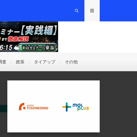
調査
政策
タイアップ
その他