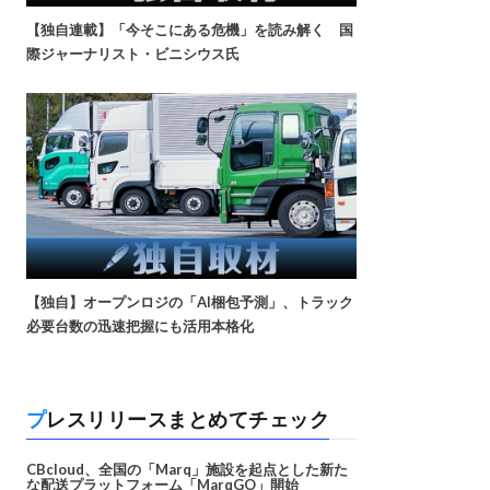
【独自連載】「今そこにある危機」を読み解く 国
際ジャーナリスト・ビニシウス氏
【独自】オープンロジの「AI梱包予測」、トラック
必要台数の迅速把握にも活用本格化
プレスリリースまとめてチェック
CBcloud、全国の「Marq」施設を起点とした新た
な配送プラットフォーム「MarqGO」開始