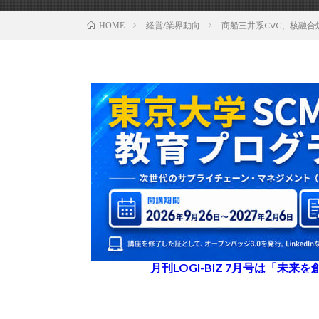
経営/業界動向
商船三井系CVC、核融
HOME
月刊LOGI-BIZ 7月号は「未