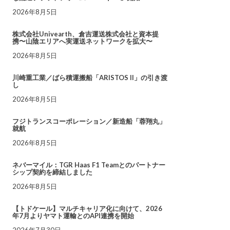
2026年8月5日
株式会社Univearth、倉吉運送株式会社と資本提
携〜山陰エリアへ実運送ネットワークを拡大〜
2026年8月5日
川崎重工業／ばら積運搬船「ARISTOS II」の引き渡
し
2026年8月5日
フジトランスコーポレーション／新造船「蓉翔丸」
就航
2026年8月5日
ネバーマイル：TGR Haas F1 Teamとのパートナー
シップ契約を締結しました
2026年8月5日
【トドケール】マルチキャリア化に向けて、2026
年7月よりヤマト運輸とのAPI連携を開始
2026年7月30日