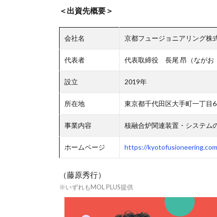
＜出資先概要＞
会社名
京都フュージョニアリング株
代表者
代表取締役 長尾 昂（ながお
設立
2019年
所在地
東京都千代田区大手町一丁目6番1号 
事業内容
核融合炉関連装置・システム
ホームページ
https://kyotofusioneering.com
（藤原秀行）
※いずれもMOL PLUS提供