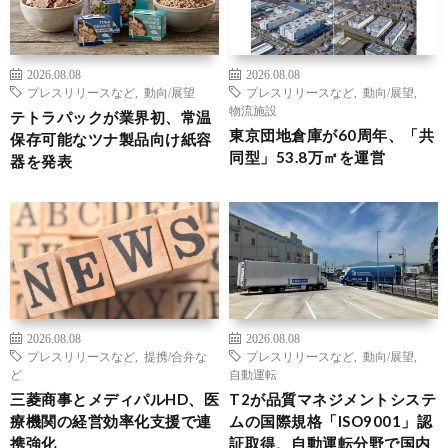
2026.08.08
2026.08.08
プレスリリースなど
,
動向/展望
プレスリリースなど
,
動向/展望
,
物流施設
テトラパックが業界初、常温
東京団地倉庫が60周年、「共
保存可能なツナ製品向け紙容
同型」53.8万㎡を運営
器を発表
2026.08.08
2026.08.08
プレスリリースなど
,
提携/合弁な
プレスリリースなど
,
動向/展望
,
ど
自動運転
三菱商事とメディパルHD、医
T2が品質マネジメントシステ
療機関の経営効率化支援で連
ムの国際規格「ISO9001」認
携強化
証取得、自動運転分野で国内