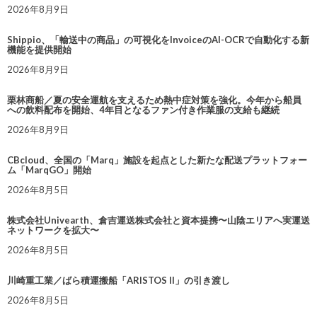
2026年8月9日
Shippio、「輸送中の商品」の可視化をInvoiceのAI-OCRで自動化する新
機能を提供開始
2026年8月9日
栗林商船／夏の安全運航を支えるため熱中症対策を強化。今年から船員
への飲料配布を開始、4年目となるファン付き作業服の支給も継続
2026年8月9日
CBcloud、全国の「Marq」施設を起点とした新たな配送プラットフォー
ム「MarqGO」開始
2026年8月5日
株式会社Univearth、倉吉運送株式会社と資本提携〜山陰エリアへ実運送
ネットワークを拡大〜
2026年8月5日
川崎重工業／ばら積運搬船「ARISTOS II」の引き渡し
2026年8月5日