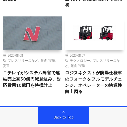
初
2026.08.08
2026.08.07
プレスリリースなど
,
動向/展望
,
テクノロジー
,
プレスリリースな
災害
ど
,
動向/展望
ニチレイがシステム障害で連
ロジスネクストが防爆仕様車
結売上高50億円減見込み、対
のフォークをフルモデルチェ
応費用10億円を特損計上
ンジ、オペレーターの快適性
向上図る
Back to Top