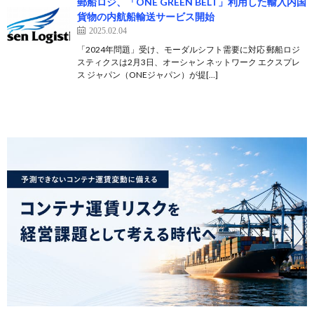
郵船ロジ、「ONE GREEN BELT」利用した輸入内国
貨物の内航船輸送サービス開始
2025.02.04
「2024年問題」受け、モーダルシフト需要に対応 郵船ロジ
スティクスは2月3日、オーシャン ネットワーク エクスプレ
ス ジャパン（ONEジャパン）が提[…]