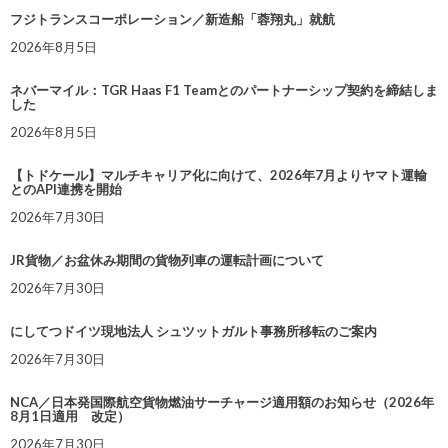
フジトランスコーポレーション／新造船「蓉翔丸」就航
2026年8月5日
ネバーマイル：TGR Haas F1 Teamとのパートナーシップ契約を締結しま
した
2026年8月5日
【トドケール】マルチキャリア化に向けて、2026年7月よりヤマト運輸
とのAPI連携を開始
2026年7月30日
JR貨物／お盆休み期間の貨物列車の運転計画について
2026年7月30日
にしてつドイツ現地法人 シュツットガルト事務所移転のご案内
2026年7月30日
NCA／日本発国際航空貨物燃油サーチャージ適用額のお知らせ（2026年
8月1日適用 改定）
2026年7月30日