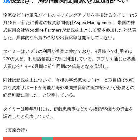
物流など向け単発バイトのマッチングアプリを手掛けるタイミーは5
月18日、新たに香港の投資顧問会社Aspex Management、米国の株
式運用会社Woodline Partnersが新規株主として資本参加したと発表
した。具体的な出資の金額や出資比率は開示していない。
タイミーはアプリの利用が着実に伸びており、4月時点で利用者は
270万人超、利用店舗数は7万に到達している。アプリを通じた募集
人員は今年4～6月期に前年同期の4倍超となる見通し。
同社は新規株主について、今後の事業拡大に向け「長期目線での強
力な資本サポートが可能な海外機関投資家の追加招へいが必要との
経営判断に至った」と説明している。
タイミーは昨年9月にも、伊藤忠商事などから総額53億円の資金を
調達したと公表していた。
（藤原秀行）