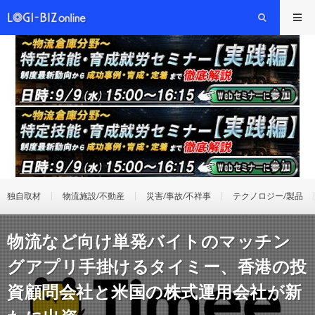
独自取材
物流施設/不動産
災害/事故/不祥事
テクノロジー/製品
物流など向け単発バイトのマッチン
グアプリ手掛けるタイミー、香港の投
資顧問会社と米国の株式運用会社が新