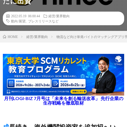
たに出資
2022.05.19 06:00:44
経営/業界動向
動向/展望
,
プレスリリースなど
経営/業界動向
物流など向け単発バイトのマッチングアプリ
HOME
月刊LOGI-BIZ 7月号は「未来を創る輸送改革」 先行企業の
生存戦略を徹底取材
成長続き、海外機関投資家を追加招へい