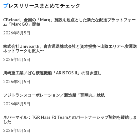
プレスリリースまとめてチェック
CBcloud、全国の「Marq」施設を起点とした新たな配送プラットフォー
ム「MarqGO」開始
2026年8月5日
株式会社Univearth、倉吉運送株式会社と資本提携〜山陰エリアへ実運送
ネットワークを拡大〜
2026年8月5日
川崎重工業／ばら積運搬船「ARISTOS II」の引き渡し
2026年8月5日
フジトランスコーポレーション／新造船「蓉翔丸」就航
2026年8月5日
ネバーマイル：TGR Haas F1 Teamとのパートナーシップ契約を締結しま
した
2026年8月5日