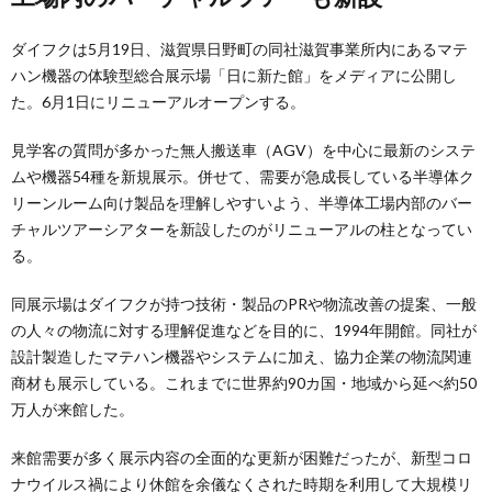
ダイフクは5月19日、滋賀県日野町の同社滋賀事業所内にあるマテ
ハン機器の体験型総合展示場「日に新た館」をメディアに公開し
た。6月1日にリニューアルオープンする。
見学客の質問が多かった無人搬送車（AGV）を中心に最新のシステ
ムや機器54種を新規展示。併せて、需要が急成長している半導体ク
リーンルーム向け製品を理解しやすいよう、半導体工場内部のバー
チャルツアーシアターを新設したのがリニューアルの柱となってい
る。
同展示場はダイフクが持つ技術・製品のPRや物流改善の提案、一般
の人々の物流に対する理解促進などを目的に、1994年開館。同社が
設計製造したマテハン機器やシステムに加え、協力企業の物流関連
商材も展示している。これまでに世界約90カ国・地域から延べ約50
万人が来館した。
来館需要が多く展示内容の全面的な更新が困難だったが、新型コロ
ナウイルス禍により休館を余儀なくされた時期を利用して大規模リ