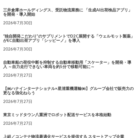
三井倉庫ホールディングス、受託物流業務に 「生成AI出荷検品アプリ」
を開発・導入開始
2026年7月30日
“独自開発こだわり”のサプリメントでD2C展開する「ウェルモット製薬」
がEC自動出荷アプリ「シッピーノ」を導入
2026年7月30日
自動車船の荷役中断を抑制する自動車移動用「スケーター」を開発・導
入 ～自力走行できない車両を約5分で移動可能に～
2026年7月27日
【㈱ハナインターナショナル×星清重機運輸㈱】グループ会社で販売力の
更なる強化ねらう
2026年7月27日
東京ミッドタウン八重洲でロボット配送サービスを本格始動
2026年7月27日
上組／コンテナ物流最適化サービスを提供する スタートアップ企業