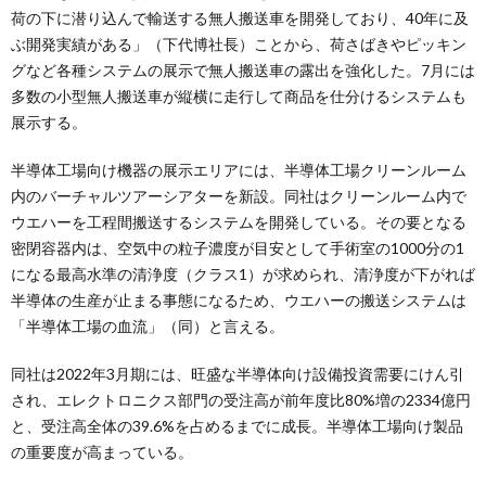
荷の下に潜り込んで輸送する無人搬送車を開発しており、40年に及
ぶ開発実績がある」（下代博社長）ことから、荷さばきやピッキン
グなど各種システムの展示で無人搬送車の露出を強化した。7月には
多数の小型無人搬送車が縦横に走行して商品を仕分けるシステムも
展示する。
半導体工場向け機器の展示エリアには、半導体工場クリーンルーム
内のバーチャルツアーシアターを新設。同社はクリーンルーム内で
ウエハーを工程間搬送するシステムを開発している。その要となる
密閉容器内は、空気中の粒子濃度が目安として手術室の1000分の1
になる最高水準の清浄度（クラス1）が求められ、清浄度が下がれば
半導体の生産が止まる事態になるため、ウエハーの搬送システムは
「半導体工場の血流」（同）と言える。
同社は2022年3月期には、旺盛な半導体向け設備投資需要にけん引
され、エレクトロニクス部門の受注高が前年度比80%増の2334億円
と、受注高全体の39.6%を占めるまでに成長。半導体工場向け製品
の重要度が高まっている。