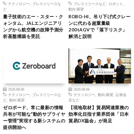
テクノロジー
,
プレスリリースな
プレスリリースなど
,
ロボット
,
ど
動向/展望
量子技術のエー・スター・ク
ROBO-HI、吊り下げ式クレー
ォンタム、JALエンジニアリ
ンに代わる超重量級
ングから航空機の故障予測分
200tAGVで「落下リスク」
析基盤構築を受託
解消と説明
2026.08.06
2026.08.06
テクノロジー
,
プレスリリースな
テクノロジー
,
動向/展望
,
記者会
ど
,
動向/展望
見など
ゼロボード、常に最新の情報
【現地取材】貿易関連業務の
共有が可能な“動的サプライヤ
効率化目指す業界団体「日本
ー管理”実現する新システムの
貿易DX協会」が発足
提供開始へ