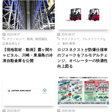
2026.08.07
2026.08.07
テクノロジー
,
動画
,
物流施設
,
テクノロジー
,
プレスリリースな
記者会見など
ど
,
動向/展望
【現地取材・動画】霞ヶ関キ
ロジスネクストが防爆仕様車
ャピタル、川崎・東扇島の冷
のフォークをフルモデルチェ
凍自動倉庫を公開
ンジ、オペレーターの快適性
向上図る
2026.08.07
2026.08.06