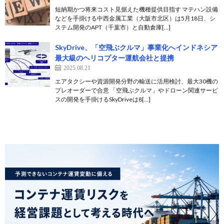
短納期かつ将来コスト見据えた機種提供目指す マテハン設備
などを手掛ける中西金属工業（大阪市北区）は5月18日、シ
ステム開発のAPT（千葉市）と自動倉庫[…]
SkyDrive、「空飛ぶクルマ」事業化へインドネシア
最大級のヘリコプター運航会社と提携
2025.08.21
エアタクシーや資源開発分野の輸送に活用検討、最大30機の
プレオーダーで合意 「空飛ぶクルマ」やドローン関連サービ
スの開発を手掛けるSkyDriveは8[…]