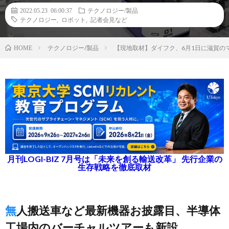
2022.05.23 06:00:37
テクノロジー/製品
テクノロジー
,
ロボット
,
記者会見など
テクノロジー/製品
【現地取材】ダイフク、6月1日に滋賀の
HOME
月刊LOGI-BIZ 7月号は「未来を創る輸送改革」 先行企業の
生存戦略を徹底取材
無人搬送車など最新機器お披露目、半導体
工場内のバーチャルツアーも新設