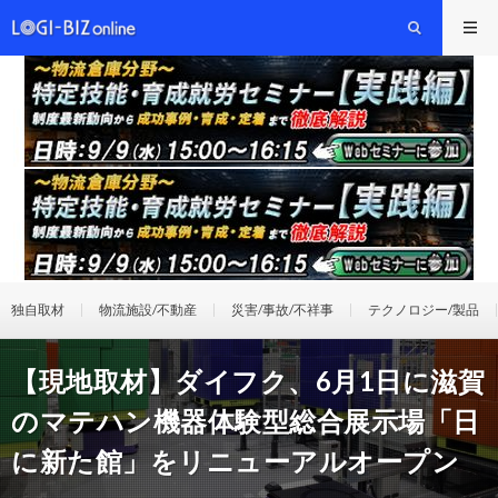
独自取材
物流施設/不動産
災害/事故/不祥事
テクノロジー/製品
【現地取材】ダイフク、6月1日に滋賀
のマテハン機器体験型総合展示場「日
に新た館」をリニューアルオープン