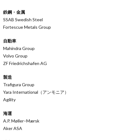
鉄鋼・金属
SSAB Swedish Steel
Fortescue Metals Group
自動車
Mahindra Group
Volvo Group
ZF Friedrichshafen AG
製造
Trafigura Group
Yara International（アンモニア）
Agility
海運
A.P. Møller–Mærsk
Aker ASA