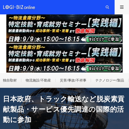
独自取材
物流施設/不動産
災害/事故/不祥事
テクノロジー/製品
日本政府、トラック輸送など脱炭素貢
献製品・サービス優先調達の国際的活
動に参加