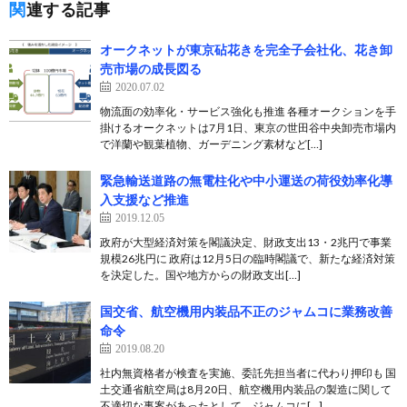
関連する記事
オークネットが東京砧花きを完全子会社化、花き卸
売市場の成長図る
2020.07.02
物流面の効率化・サービス強化も推進 各種オークションを手
掛けるオークネットは7月1日、東京の世田谷中央卸売市場内
で洋蘭や観葉植物、ガーデニング素材など[…]
緊急輸送道路の無電柱化や中小運送の荷役効率化導
入支援など推進
2019.12.05
政府が大型経済対策を閣議決定、財政支出13・2兆円で事業
規模26兆円に 政府は12月5日の臨時閣議で、新たな経済対策
を決定した。国や地方からの財政支出[…]
国交省、航空機用内装品不正のジャムコに業務改善
命令
2019.08.20
社内無資格者が検査を実施、委託先担当者に代わり押印も 国
土交通省航空局は8月20日、航空機用内装品の製造に関して
不適切な事案があったとして、ジャムコに[…]