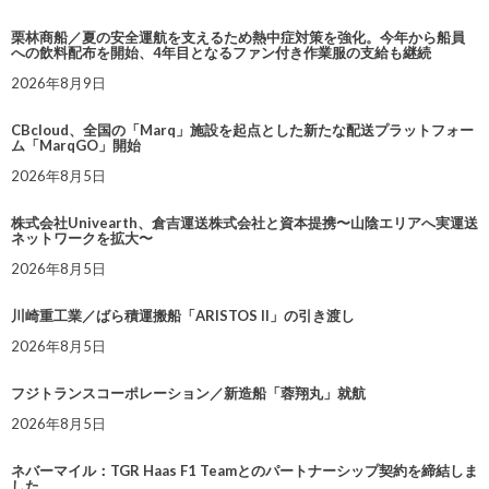
栗林商船／夏の安全運航を支えるため熱中症対策を強化。今年から船員
への飲料配布を開始、4年目となるファン付き作業服の支給も継続
2026年8月9日
CBcloud、全国の「Marq」施設を起点とした新たな配送プラットフォー
ム「MarqGO」開始
2026年8月5日
株式会社Univearth、倉吉運送株式会社と資本提携〜山陰エリアへ実運送
ネットワークを拡大〜
2026年8月5日
川崎重工業／ばら積運搬船「ARISTOS II」の引き渡し
2026年8月5日
フジトランスコーポレーション／新造船「蓉翔丸」就航
2026年8月5日
ネバーマイル：TGR Haas F1 Teamとのパートナーシップ契約を締結しま
した