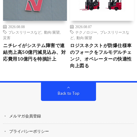
2026.08.08
2026.08.07
プレスリリースなど
,
動向/展望
,
テクノロジー
,
プレスリリースな
災害
ど
,
動向/展望
ニチレイがシステム障害で連
ロジスネクストが防爆仕様車
結売上高50億円減見込み、対
のフォークをフルモデルチェ
応費用10億円を特損計上
ンジ、オペレーターの快適性
向上図る
Back to Top
メルマガ会員登録
プライバシーポリシー