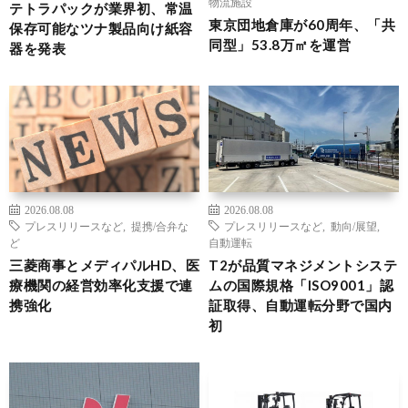
物流施設
テトラパックが業界初、常温
東京団地倉庫が60周年、「共
保存可能なツナ製品向け紙容
同型」53.8万㎡を運営
器を発表
2026.08.08
2026.08.08
プレスリリースなど
,
提携/合弁な
プレスリリースなど
,
動向/展望
,
ど
自動運転
三菱商事とメディパルHD、医
T2が品質マネジメントシステ
療機関の経営効率化支援で連
ムの国際規格「ISO9001」認
携強化
証取得、自動運転分野で国内
初