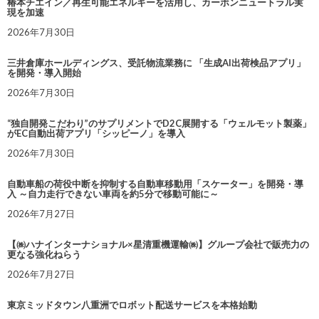
椿本チエイン／再生可能エネルギーを活用し、カーボンニュートラル実
現を加速
2026年7月30日
三井倉庫ホールディングス、受託物流業務に 「生成AI出荷検品アプリ」
を開発・導入開始
2026年7月30日
“独自開発こだわり”のサプリメントでD2C展開する「ウェルモット製薬」
がEC自動出荷アプリ「シッピーノ」を導入
2026年7月30日
自動車船の荷役中断を抑制する自動車移動用「スケーター」を開発・導
入 ～自力走行できない車両を約5分で移動可能に～
2026年7月27日
【㈱ハナインターナショナル×星清重機運輸㈱】グループ会社で販売力の
更なる強化ねらう
2026年7月27日
東京ミッドタウン八重洲でロボット配送サービスを本格始動