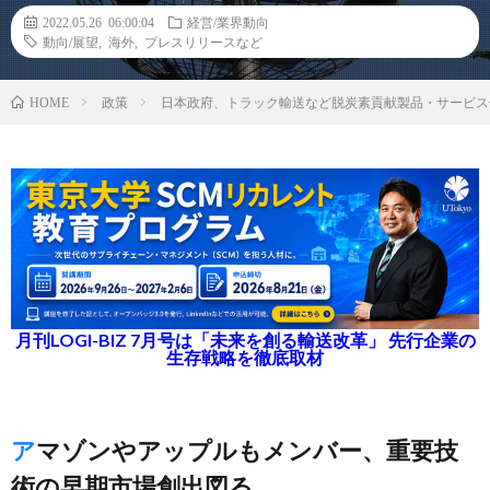
2022.05.26 06:00:04
経営/業界動向
動向/展望
,
海外
,
プレスリリースなど
政策
日本政府、トラック輸送など脱炭素貢献製品・サービス
HOME
月刊LOGI-BIZ 7月号は「未来を創る輸送改革」 先行企業の
生存戦略を徹底取材
アマゾンやアップルもメンバー、重要技
術の早期市場創出図る