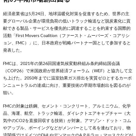
経済産業省は5月24日、地球温暖化対策を促進するため、世界の主
要グローバル企業が環境負荷の低いトラック輸送など脱炭素化に貢
献できる製品・サービスを優先的に調達することを約束する国際的
活動「First Movers Coalition（ファースト・ムーバーズ・コアリシ
ョン、FMC）」に、日本政府が戦略パートナー国として参加すると
発表した。
FMCは、2021年の第26回国連気候変動枠組み条約締結国会議
（COP26）で米国政府が世界経済フォーラム（WEF）と協力して立
ち上げた。2050年までに温室効果ガス排出を実質ゼロとするカーボ
ンニュートラルの達成に向け、重要技術の早期市場創出を図るのが
狙い。
FMCの対象は鉄鋼、セメント・コンクリート、アルミニウム、化学
品、海運、航空、トラック輸送、ダイレクトエアキャプチャー（大
気中のCO2を直接回収する技術）が対象。アマゾン・ドット・コム
やアップル、ボーイングなどがメンバーとして名を連ねており、物
流関係ではドイツのDHLやデンマークのA.P.モラー・マースクなどが