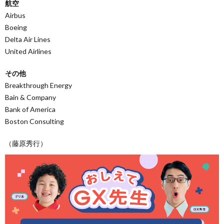
航空
Airbus
Boeing
Delta Air Lines
United Airlines
その他
Breakthrough Energy
Bain & Company
Bank of America
Boston Consulting
（藤原秀行）