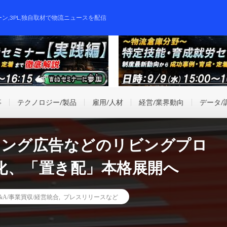
ーン,3PL,独自取材で物流ニュースを配信
事
テクノロジー/製品
雇用/人材
経営/業界動向
データ/
ィング広告などのリビングプロ
化、「置き配」本格展開へ
&A/事業買収/経営統合
,
プレスリリースなど