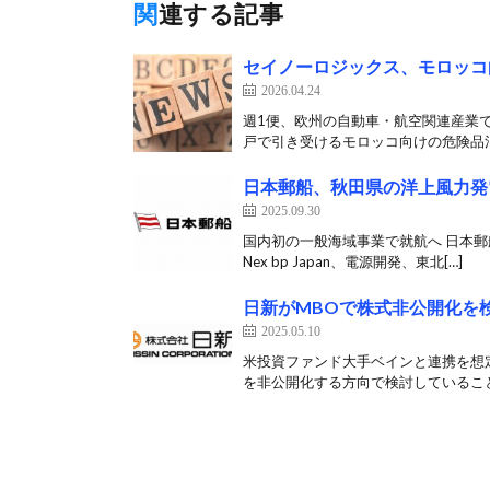
関連する記事
セイノーロジックス、モロッコ
2026.04.24
週1便、欧州の自動車・航空関連産業で
戸で引き受けるモロッコ向けの危険品混載
日本郵船、秋田県の洋上風力発
2025.09.30
国内初の一般海域事業で就航へ 日本郵船
Nex bp Japan、電源開発、東北[…]
日新がMBOで株式非公開化を
2025.05.10
米投資ファンド大手ベインと連携を想定
を非公開化する方向で検討していること