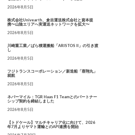
2026年8月5日
株式会社Univearth、倉吉運送株式会社と資本提
携〜山陰エリアへ実運送ネットワークを拡大〜
2026年8月5日
川崎重工業／ばら積運搬船「ARISTOS II」の引き渡
し
2026年8月5日
フジトランスコーポレーション／新造船「蓉翔丸」
就航
2026年8月5日
ネバーマイル：TGR Haas F1 Teamとのパートナー
シップ契約を締結しました
2026年8月5日
【トドケール】マルチキャリア化に向けて、2026
年7月よりヤマト運輸とのAPI連携を開始
2026年7月30日