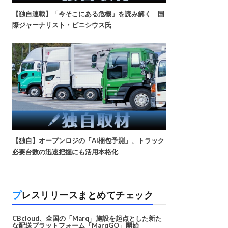
【独自連載】「今そこにある危機」を読み解く 国
際ジャーナリスト・ビニシウス氏
【独自】オープンロジの「AI梱包予測」、トラック
必要台数の迅速把握にも活用本格化
プレスリリースまとめてチェック
CBcloud、全国の「Marq」施設を起点とした新た
な配送プラットフォーム「MarqGO」開始