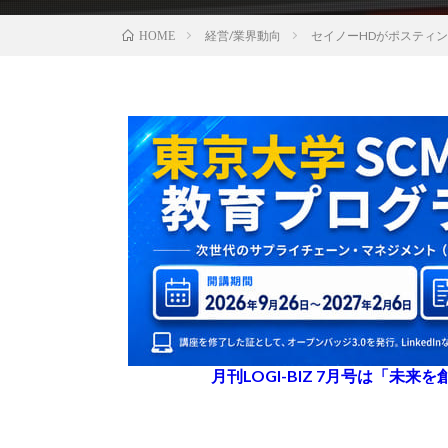
経営/業界動向
セイノーHDがポスティ
HOME
月刊LOGI-BIZ 7月号は「未