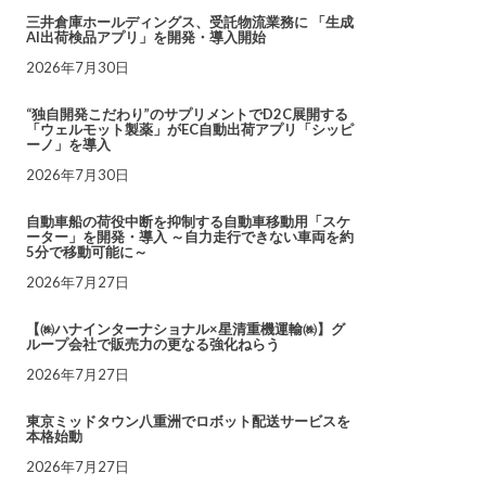
三井倉庫ホールディングス、受託物流業務に 「生成
AI出荷検品アプリ」を開発・導入開始
2026年7月30日
“独自開発こだわり”のサプリメントでD2C展開する
「ウェルモット製薬」がEC自動出荷アプリ「シッピ
ーノ」を導入
2026年7月30日
自動車船の荷役中断を抑制する自動車移動用「スケ
ーター」を開発・導入 ～自力走行できない車両を約
5分で移動可能に～
2026年7月27日
【㈱ハナインターナショナル×星清重機運輸㈱】グ
ループ会社で販売力の更なる強化ねらう
2026年7月27日
東京ミッドタウン八重洲でロボット配送サービスを
本格始動
2026年7月27日