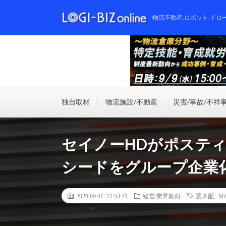
物流不動産,ロボット,ドロ
独自取材
物流施設/不動産
災害/事故/不祥
セイノーHDがポステ
シードをグループ企業
2020.09.01 11:53:41
経営/業界動向
置き配
,
M