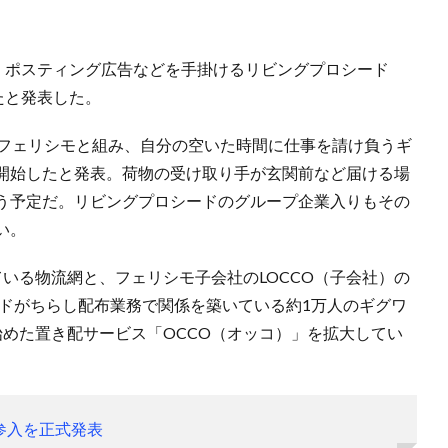
日、ポスティング広告などを手掛けるリビングプロシード
たと発表した。
手フェリシモと組み、自分の空いた時間に仕事を請け負うギ
開始したと発表。荷物の受け取り手が玄関前など届ける場
う予定だ。リビングプロシードのグループ企業入りもその
い。
いる物流網と、フェリシモ子会社のLOCCO（子会社）の
ードがちらし配布業務で関係を築いている約1万人のギグワ
めた置き配サービス「OCCO（オッコ）」を拡大してい
参入を正式発表