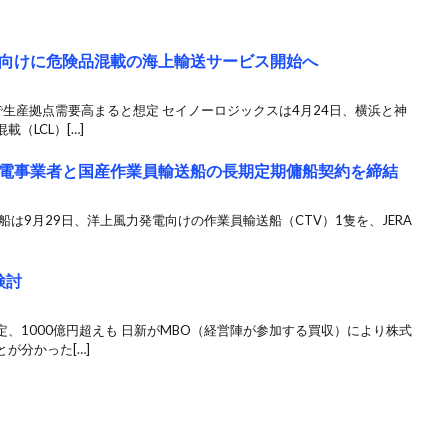
向けに危険品混載の海上輸送サービス開始へ
生産拠点需要高まると想定 セイノーロジックスは4月24日、横浜と神
（LCL）[…]
電事業者と国産作業員輸送船の長期定期傭船契約を締結
は9月29日、洋上風力発電向けの作業員輸送船（CTV）1隻を、JERA
検討
、1000億円超えも 日新がMBO（経営陣が参加する買収）により株式
が分かった[…]