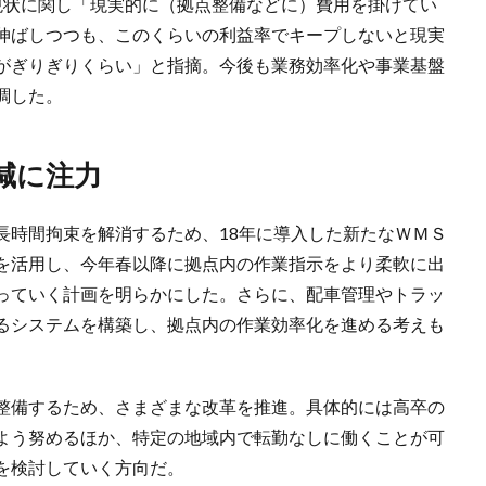
状に関し「現実的に（拠点整備などに）費用を掛けてい
伸ばしつつも、このくらいの利益率でキープしないと現実
がぎりぎりくらい」と指摘。今後も業務効率化や事業基盤
調した。
減に注力
時間拘束を解消するため、18年に導入した新たなＷＭＳ
を活用し、今年春以降に拠点内の作業指示をより柔軟に出
っていく計画を明らかにした。さらに、配車管理やトラッ
るシステムを構築し、拠点内の作業効率化を進める考えも
整備するため、さまざまな改革を推進。具体的には高卒の
よう努めるほか、特定の地域内で転勤なしに働くことが可
を検討していく方向だ。