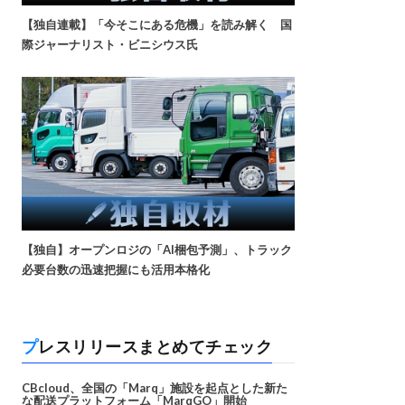
【独自連載】「今そこにある危機」を読み解く 国
際ジャーナリスト・ビニシウス氏
【独自】オープンロジの「AI梱包予測」、トラック
必要台数の迅速把握にも活用本格化
プレスリリースまとめてチェック
CBcloud、全国の「Marq」施設を起点とした新た
な配送プラットフォーム「MarqGO」開始