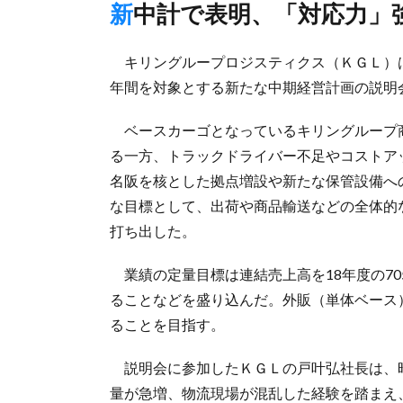
新中計で表明、「対応力
キリングループロジスティクス（ＫＧＬ）は1月
年間を対象とする新たな中期経営計画の説明
ベースカーゴとなっているキリングループ
る一方、トラックドライバー不足やコストア
名阪を核とした拠点増設や新たな保管設備へ
な目標として、出荷や商品輸送などの全体的
打ち出した。
業績の定量目標は連結売上高を18年度の705
ることなどを盛り込んだ。外販（単体ベース）は
ることを目指す。
説明会に参加したＫＧＬの戸叶弘社長は、
量が急増、物流現場が混乱した経験を踏まえ