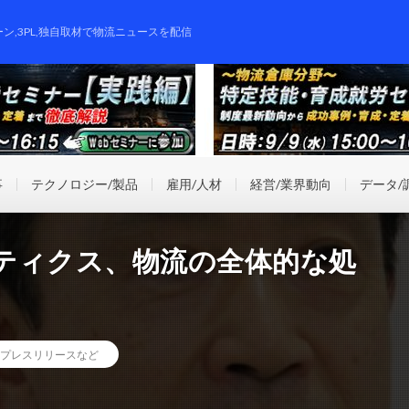
ーン,3PL,独自取材で物流ニュースを配信
事
テクノロジー/製品
雇用/人材
経営/業界動向
データ/
ティクス、物流の全体的な処
プレスリリースなど