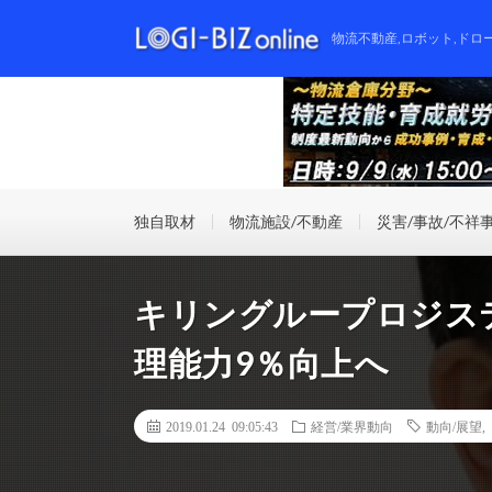
物流不動産,ロボット,ドロ
独自取材
物流施設/不動産
災害/事故/不祥
キリングループロジス
理能力9％向上へ
2019.01.24 09:05:43
経営/業界動向
動向/展望
,