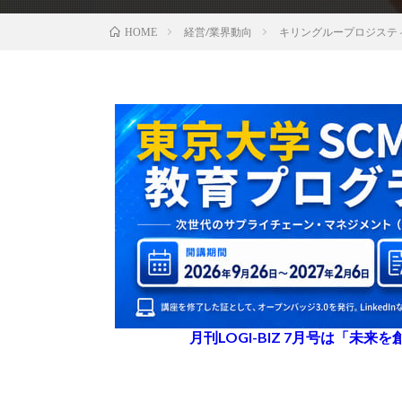
経営/業界動向
キリングループロジステ
HOME
月刊LOGI-BIZ 7月号は「未