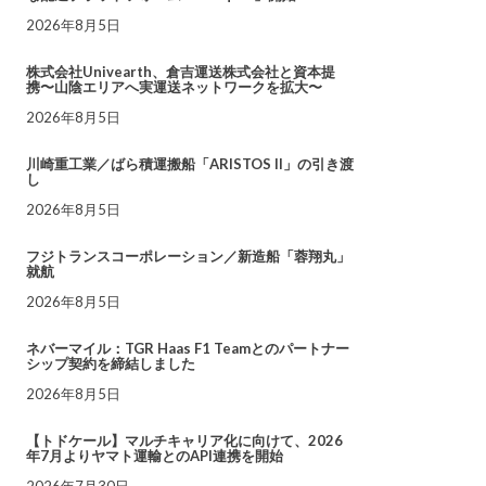
2026年8月5日
株式会社Univearth、倉吉運送株式会社と資本提
携〜山陰エリアへ実運送ネットワークを拡大〜
2026年8月5日
川崎重工業／ばら積運搬船「ARISTOS II」の引き渡
し
2026年8月5日
フジトランスコーポレーション／新造船「蓉翔丸」
就航
2026年8月5日
ネバーマイル：TGR Haas F1 Teamとのパートナー
シップ契約を締結しました
2026年8月5日
【トドケール】マルチキャリア化に向けて、2026
年7月よりヤマト運輸とのAPI連携を開始
2026年7月30日