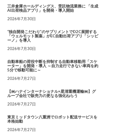
三井倉庫ホールディングス、受託物流業務に 「生成
AI出荷検品アプリ」を開発・導入開始
2026年7月30日
“独自開発こだわり”のサプリメントでD2C展開する
「ウェルモット製薬」がEC自動出荷アプリ「シッピ
ーノ」を導入
2026年7月30日
自動車船の荷役中断を抑制する自動車移動用「スケ
ーター」を開発・導入 ～自力走行できない車両を約
5分で移動可能に～
2026年7月27日
【㈱ハナインターナショナル×星清重機運輸㈱】グ
ループ会社で販売力の更なる強化ねらう
2026年7月27日
東京ミッドタウン八重洲でロボット配送サービスを
本格始動
2026年7月27日