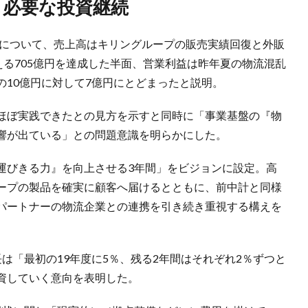
し必要な投資継続
計について、売上高はキリングループの販売実績回復と外販
える705億円を達成した半面、営業利益は昨年夏の物流混乱
10億円に対して7億円にとどまったと説明。
ほぼ実践できたとの見方を示すと同時に「事業基盤の『物
響が出ている」との問題意識を明らかにした。
びきる力』を向上させる3年間」をビジョンに設定。高
ープの製品を確実に顧客へ届けるとともに、前中計と同様
パートナーの物流企業との連携を引き続き重視する構えを
「最初の19年度に5％、残る2年間はそれぞれ2％ずつと
資していく意向を表明した。