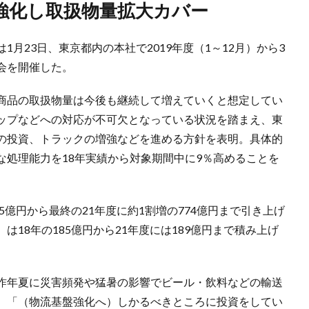
」強化し取扱物量拡大カバー
23日、東京都内の本社で2019年度（1～12月）から3
会を開催した。
商品の取扱物量は今後も継続して増えていくと想定してい
ップなどへの対応が不可欠となっている状況を踏まえ、東
の投資、トラックの増強などを進める方針を表明。具体的
な処理能力を18年実績から対象期間中に9％高めることを
億円から最終の21年度に約1割増の774億円まで引き上げ
18年の185億円から21年度には189億円まで積み上げ
昨年夏に災害頻発や猛暑の影響でビール・飲料などの輸送
、「（物流基盤強化へ）しかるべきところに投資をしてい