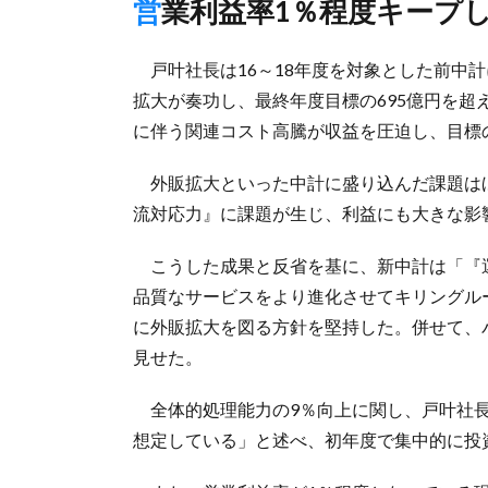
営業利益率1％程度キープ
戸叶社長は16～18年度を対象とした前中
拡大が奏功し、最終年度目標の695億円を超
に伴う関連コスト高騰が収益を圧迫し、目標の
外販拡大といった中計に盛り込んだ課題は
流対応力』に課題が生じ、利益にも大きな影
こうした成果と反省を基に、新中計は「『運
品質なサービスをより進化させてキリングル
に外販拡大を図る方針を堅持した。併せて、
見せた。
全体的処理能力の9％向上に関し、戸叶社長は
想定している」と述べ、初年度で集中的に投