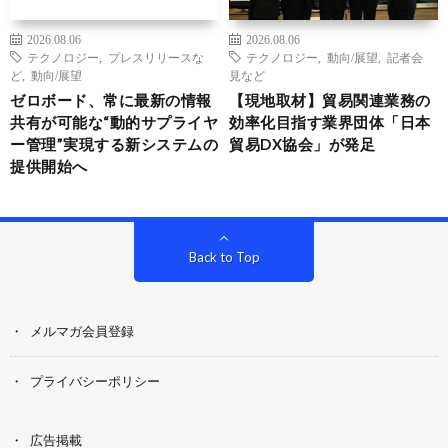
2026.08.06
2026.08.06
テクノロジー
,
プレスリリースな
テクノロジー
,
動向/展望
,
記者会
ど
,
動向/展望
見など
ゼロボード、常に最新の情報
【現地取材】貿易関連業務の
共有が可能な“動的サプライヤ
効率化目指す業界団体「日本
ー管理”実現する新システムの
貿易DX協会」が発足
提供開始へ
Back to Top
メルマガ会員登録
プライバシーポリシー
広告掲載