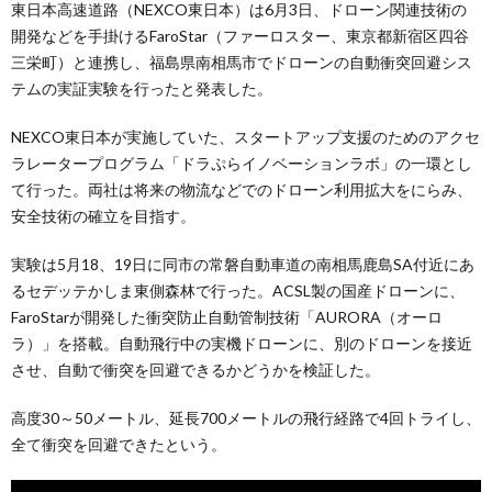
東日本高速道路（NEXCO東日本）は6月3日、ドローン関連技術の
開発などを手掛けるFaroStar（ファーロスター、東京都新宿区四谷
三栄町）と連携し、福島県南相馬市でドローンの自動衝突回避シス
テムの実証実験を行ったと発表した。
NEXCO東日本が実施していた、スタートアップ支援のためのアクセ
ラレータープログラム「ドラぷらイノベーションラボ」の一環とし
て行った。両社は将来の物流などでのドローン利用拡大をにらみ、
安全技術の確立を目指す。
実験は5月18、19日に同市の常磐自動車道の南相馬鹿島SA付近にあ
るセデッテかしま東側森林で行った。ACSL製の国産ドローンに、
FaroStarが開発した衝突防止自動管制技術「AURORA（オーロ
ラ）」を搭載。自動飛行中の実機ドローンに、別のドローンを接近
させ、自動で衝突を回避できるかどうかを検証した。
高度30～50メートル、延長700メートルの飛行経路で4回トライし、
全て衝突を回避できたという。