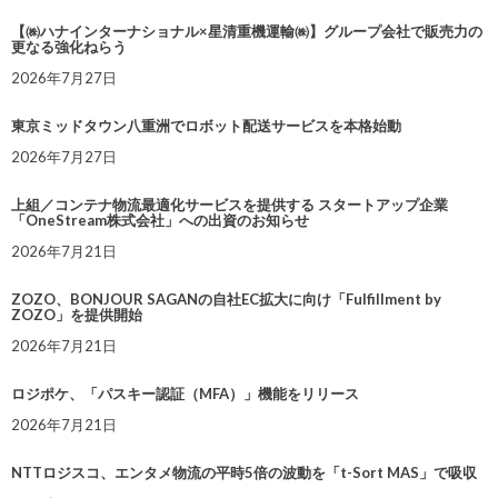
【㈱ハナインターナショナル×星清重機運輸㈱】グループ会社で販売力の
更なる強化ねらう
2026年7月27日
東京ミッドタウン八重洲でロボット配送サービスを本格始動
2026年7月27日
上組／コンテナ物流最適化サービスを提供する スタートアップ企業
「OneStream株式会社」への出資のお知らせ
2026年7月21日
ZOZO、BONJOUR SAGANの自社EC拡大に向け「Fulfillment by
ZOZO」を提供開始
2026年7月21日
ロジポケ、「パスキー認証（MFA）」機能をリリース
2026年7月21日
NTTロジスコ、エンタメ物流の平時5倍の波動を「t-Sort MAS」で吸収