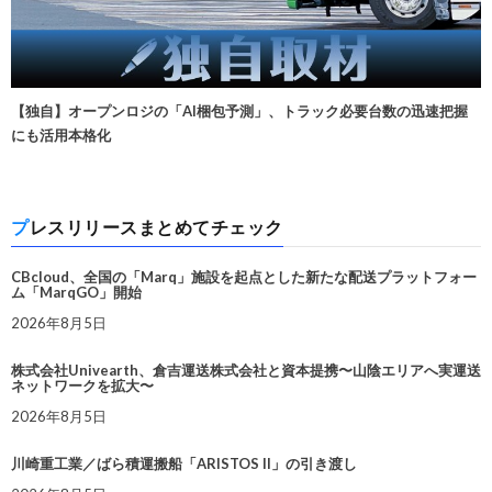
【独自】オープンロジの「AI梱包予測」、トラック必要台数の迅速把握
にも活用本格化
プレスリリースまとめてチェック
CBcloud、全国の「Marq」施設を起点とした新たな配送プラットフォー
ム「MarqGO」開始
2026年8月5日
株式会社Univearth、倉吉運送株式会社と資本提携〜山陰エリアへ実運送
ネットワークを拡大〜
2026年8月5日
川崎重工業／ばら積運搬船「ARISTOS II」の引き渡し