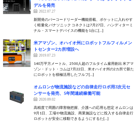
デルを発売
2022.07.27
新開発のバーコードリーダー機能搭載、ポケットに入れやす
く軽量化 パナソニック コネクトは7月27日、ハンディターミ
ナル・スマートデバイスの機能を1台に[…]
米アマゾン、オハイオ州にロボットフルフィルメン
トセンター2カ所増設へ
2019.07.23
140万平方メートル、2500人超のフルタイム雇用創出 米アマ
ゾン・ドット・コムは7月22日、米オハイオ州の2カ所で新た
にロボットを積極活用したフルフ[…]
オムロンが物流施設などの自律走行ロボ用3次元セ
ンサーを発売、5年間連続稼働可能
2020.09.02
高精度で周囲の障害物把握、介護への応用も想定 オムロンは
9月1日、工場や物流施設、商業施設などに投入する自律走行
ロボットが安全に移動できるようにするた[…]