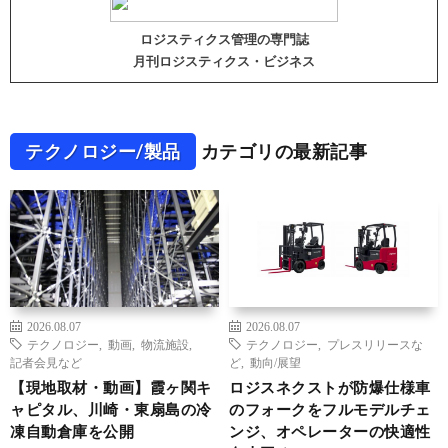
ロジスティクス管理の専門誌
月刊ロジスティクス・ビジネス
テクノロジー/製品
カテゴリの最新記事
2026.08.07
2026.08.07
テクノロジー
,
動画
,
物流施設
,
テクノロジー
,
プレスリリースな
記者会見など
ど
,
動向/展望
【現地取材・動画】霞ヶ関キ
ロジスネクストが防爆仕様車
ャピタル、川崎・東扇島の冷
のフォークをフルモデルチェ
凍自動倉庫を公開
ンジ、オペレーターの快適性