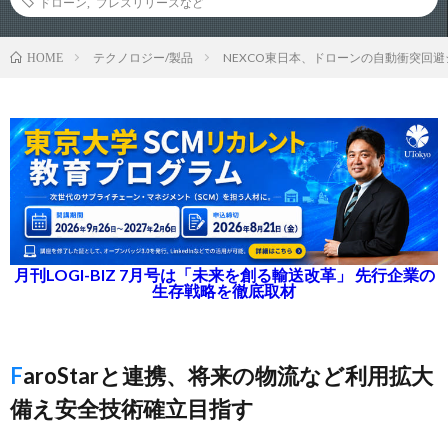
ドローン
,
プレスリリースなど
テクノロジー/製品
NEXCO東日本、ドローンの自動衝突回
HOME
月刊LOGI-BIZ 7月号は「未来を創る輸送改革」 先行企業の
生存戦略を徹底取材
FaroStarと連携、将来の物流など利用拡大
備え安全技術確立目指す