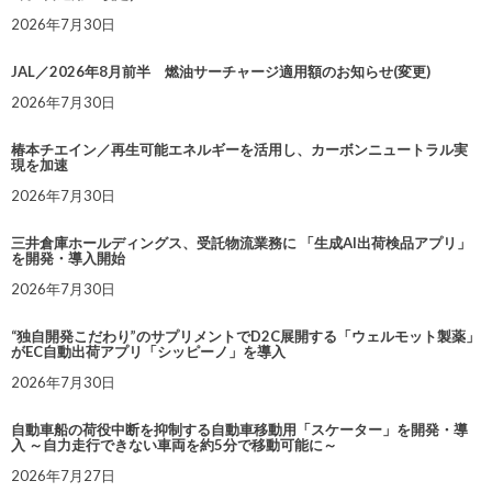
2026年7月30日
JAL／2026年8月前半 燃油サーチャージ適用額のお知らせ(変更)
2026年7月30日
椿本チエイン／再生可能エネルギーを活用し、カーボンニュートラル実
現を加速
2026年7月30日
三井倉庫ホールディングス、受託物流業務に 「生成AI出荷検品アプリ」
を開発・導入開始
2026年7月30日
“独自開発こだわり”のサプリメントでD2C展開する「ウェルモット製薬」
がEC自動出荷アプリ「シッピーノ」を導入
2026年7月30日
自動車船の荷役中断を抑制する自動車移動用「スケーター」を開発・導
入 ～自力走行できない車両を約5分で移動可能に～
2026年7月27日