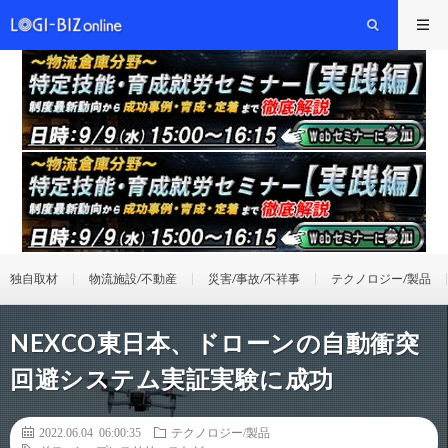
独自取材
物流施設/不動産
災害/事故/不祥事
テクノロジー/製品
NEXCO東日本、ドローンの自動衝突
回避システム実証実験に成功
2022.06.04 06:00:35
テクノロジー/製品