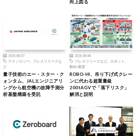
向上図る
2026.08.07
2026.08.06
テクノロジー
,
プレスリリースな
プレスリリースなど
,
ロボット
,
ど
動向/展望
量子技術のエー・スター・ク
ROBO-HI、吊り下げ式クレー
ォンタム、JALエンジニアリ
ンに代わる超重量級
ングから航空機の故障予測分
200tAGVで「落下リスク」
析基盤構築を受託
解消と説明