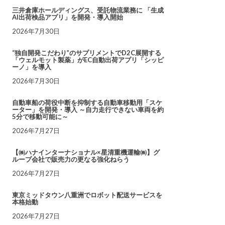
三井倉庫ホールディングス、受託物流業務に 「生成
AI出荷検品アプリ」を開発・導入開始
2026年7月30日
“独自開発こだわり”のサプリメントでD2C展開する
「ウェルモット製薬」がEC自動出荷アプリ「シッピ
ーノ」を導入
2026年7月30日
自動車船の荷役中断を抑制する自動車移動用「スケ
ーター」を開発・導入 ～自力走行できない車両を約
5分で移動可能に～
2026年7月27日
【㈱ハナインターナショナル×星清重機運輸㈱】グ
ループ会社で販売力の更なる強化ねらう
2026年7月27日
東京ミッドタウン八重洲でロボット配送サービスを
本格始動
2026年7月27日