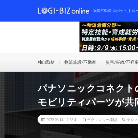
物流不動産,ロボット,ドロ
独自取材
物流施設/不動産
災害/事故/不祥
パナソニックコネクト
モビリティパーツが共
2022.06.14 12:33:41
テクノロジー/製品
テクノ