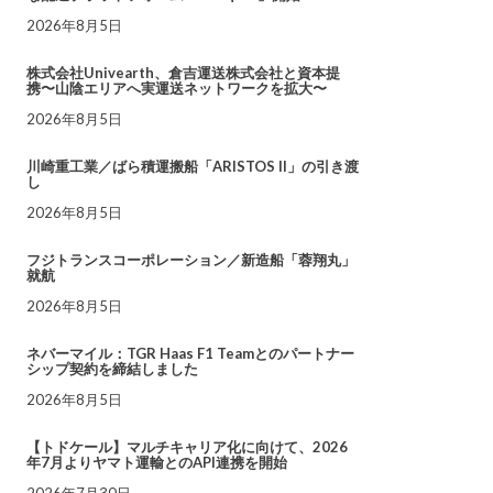
2026年8月5日
株式会社Univearth、倉吉運送株式会社と資本提
携〜山陰エリアへ実運送ネットワークを拡大〜
2026年8月5日
川崎重工業／ばら積運搬船「ARISTOS II」の引き渡
し
2026年8月5日
フジトランスコーポレーション／新造船「蓉翔丸」
就航
2026年8月5日
ネバーマイル：TGR Haas F1 Teamとのパートナー
シップ契約を締結しました
2026年8月5日
【トドケール】マルチキャリア化に向けて、2026
年7月よりヤマト運輸とのAPI連携を開始
2026年7月30日