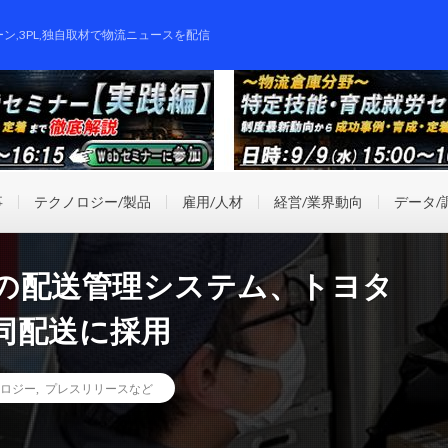
ーン,3PL,独自取材で物流ニュースを配信
事
テクノロジー/製品
雇用/人材
経営/業界動向
データ/
の配送管理システム、トヨタ
同配送に採用
ロジー
,
プレスリリースなど