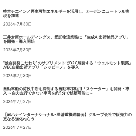
椿本チエイン／再生可能エネルギーを活用し、カーボンニュートラル実
現を加速
2026年7月30日
三井倉庫ホールディングス、受託物流業務に 「生成AI出荷検品アプリ」
を開発・導入開始
2026年7月30日
“独自開発こだわり”のサプリメントでD2C展開する「ウェルモット製薬」
がEC自動出荷アプリ「シッピーノ」を導入
2026年7月30日
自動車船の荷役中断を抑制する自動車移動用「スケーター」を開発・導
入 ～自力走行できない車両を約5分で移動可能に～
2026年7月27日
【㈱ハナインターナショナル×星清重機運輸㈱】グループ会社で販売力の
更なる強化ねらう
2026年7月27日