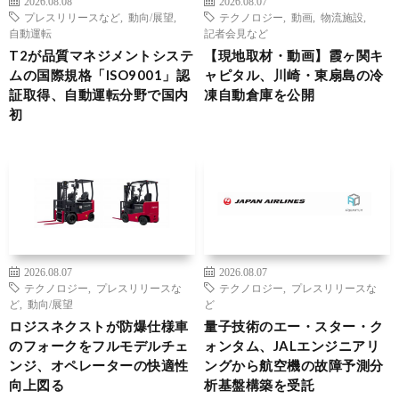
2026.08.08
2026.08.07
プレスリリースなど
,
動向/展望
,
テクノロジー
,
動画
,
物流施設
,
自動運転
記者会見など
T2が品質マネジメントシステ
【現地取材・動画】霞ヶ関キ
ムの国際規格「ISO9001」認
ャピタル、川崎・東扇島の冷
証取得、自動運転分野で国内
凍自動倉庫を公開
初
2026.08.07
2026.08.07
テクノロジー
,
プレスリリースな
テクノロジー
,
プレスリリースな
ど
,
動向/展望
ど
ロジスネクストが防爆仕様車
量子技術のエー・スター・ク
のフォークをフルモデルチェ
ォンタム、JALエンジニアリ
ンジ、オペレーターの快適性
ングから航空機の故障予測分
向上図る
析基盤構築を受託