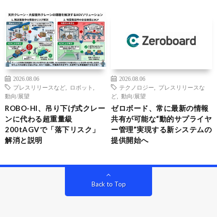
2026.08.06
2026.08.06
プレスリリースなど
,
ロボット
,
テクノロジー
,
プレスリリースな
動向/展望
ど
,
動向/展望
ROBO-HI、吊り下げ式クレー
ゼロボード、常に最新の情報
ンに代わる超重量級
共有が可能な“動的サプライヤ
200tAGVで「落下リスク」
ー管理”実現する新システムの
解消と説明
提供開始へ
Back to Top