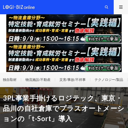
独自取材
物流施設/不動産
災害/事故/不祥事
テクノロジー/製品
3PL事業手掛けるロジテック、東京・
品川の自社倉庫でプラスオートメーシ
ョンの「t-Sort」導入