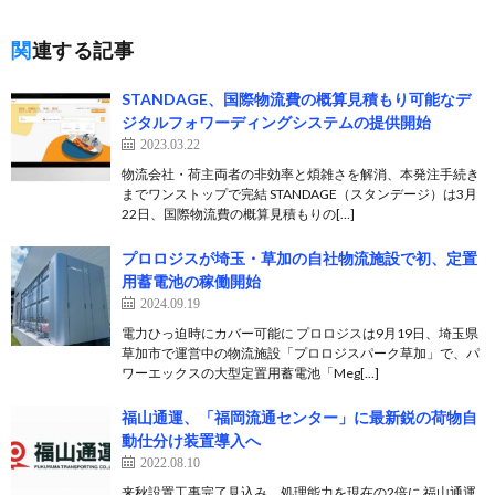
関連する記事
STANDAGE、国際物流費の概算見積もり可能なデ
ジタルフォワーディングシステムの提供開始
2023.03.22
物流会社・荷主両者の非効率と煩雑さを解消、本発注手続き
までワンストップで完結 STANDAGE（スタンデージ）は3月
22日、国際物流費の概算見積もりの[…]
プロロジスが埼玉・草加の自社物流施設で初、定置
用蓄電池の稼働開始
2024.09.19
電力ひっ迫時にカバー可能に プロロジスは9月19日、埼玉県
草加市で運営中の物流施設「プロロジスパーク草加」で、パ
ワーエックスの大型定置用蓄電池「Meg[…]
福山通運、「福岡流通センター」に最新鋭の荷物自
動仕分け装置導入へ
2022.08.10
来秋設置工事完了見込み、処理能力を現在の2倍に 福山通運