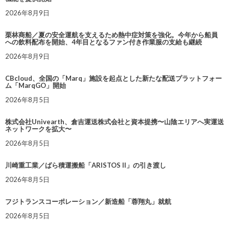
2026年8月9日
栗林商船／夏の安全運航を支えるため熱中症対策を強化。今年から船員
への飲料配布を開始、4年目となるファン付き作業服の支給も継続
2026年8月9日
CBcloud、全国の「Marq」施設を起点とした新たな配送プラットフォー
ム「MarqGO」開始
2026年8月5日
株式会社Univearth、倉吉運送株式会社と資本提携〜山陰エリアへ実運送
ネットワークを拡大〜
2026年8月5日
川崎重工業／ばら積運搬船「ARISTOS II」の引き渡し
2026年8月5日
フジトランスコーポレーション／新造船「蓉翔丸」就航
2026年8月5日