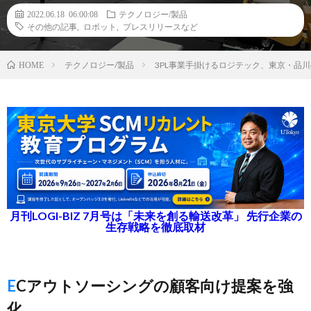
2022.06.18 06:00:08
テクノロジー/製品
その他の記事
,
ロボット
,
プレスリリースなど
テクノロジー/製品
3PL事業手掛けるロジテック、東京・品川
HOME
月刊LOGI-BIZ 7月号は「未来を創る輸送改革」 先行企業の
生存戦略を徹底取材
ECアウトソーシングの顧客向け提案を強
化